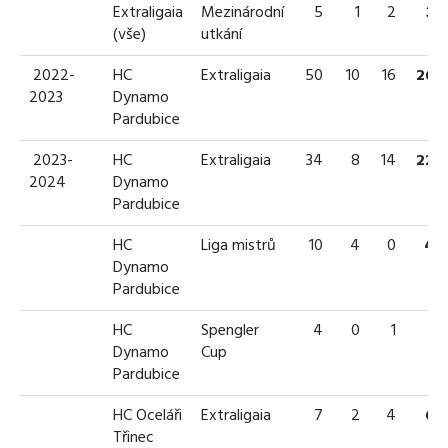
Extraligaia
Mezinárodní
5
1
2
3
(vše)
utkání
2022-
HC
Extraligaia
50
10
16
26
2023
Dynamo
Pardubice
2023-
HC
Extraligaia
34
8
14
22
2024
Dynamo
Pardubice
HC
Liga mistrů
10
4
0
4
Dynamo
Pardubice
HC
Spengler
4
0
1
1
Dynamo
Cup
Pardubice
HC Oceláři
Extraligaia
7
2
4
6
Třinec