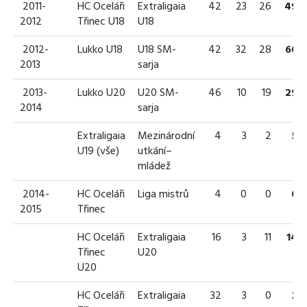
2011-
HC Oceláři
Extraligaia
42
23
26
49
2012
Třinec U18
U18
2012-
Lukko U18
U18 SM-
42
32
28
60
2013
sarja
2013-
Lukko U20
U20 SM-
46
10
19
29
2014
sarja
Extraligaia
Mezinárodní
4
3
2
5
U19 (vše)
utkání–
mládež
2014-
HC Oceláři
Liga mistrů
4
0
0
0
2015
Třinec
HC Oceláři
Extraligaia
16
3
11
14
Třinec
U20
U20
HC Oceláři
Extraligaia
32
3
0
3