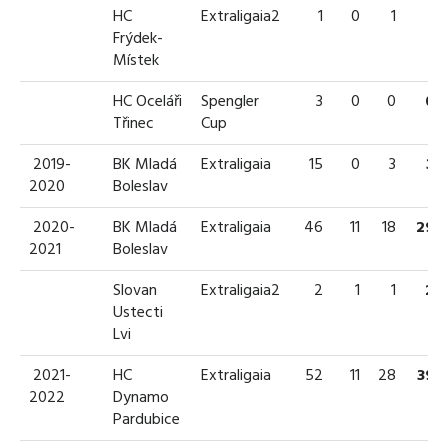
HC
Extraligaia2
1
0
1
1
Frýdek-
Místek
HC Oceláři
Spengler
3
0
0
0
Třinec
Cup
2019-
BK Mladá
Extraligaia
15
0
3
3
2020
Boleslav
2020-
BK Mladá
Extraligaia
46
11
18
29
2021
Boleslav
Slovan
Extraligaia2
2
1
1
2
Ustecti
Lvi
2021-
HC
Extraligaia
52
11
28
39
2022
Dynamo
Pardubice