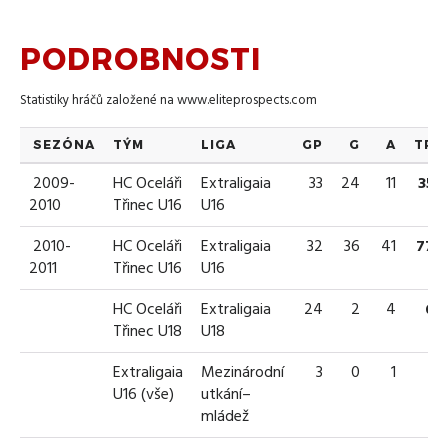
PODROBNOSTI
Statistiky hráčů založené na
www.eliteprospects.com
SEZÓNA
TÝM
LIGA
GP
G
A
TP
2009-
HC Oceláři
Extraligaia
33
24
11
35
2010
Třinec U16
U16
2010-
HC Oceláři
Extraligaia
32
36
41
77
2011
Třinec U16
U16
HC Oceláři
Extraligaia
24
2
4
6
Třinec U18
U18
Extraligaia
Mezinárodní
3
0
1
1
U16 (vše)
utkání–
mládež