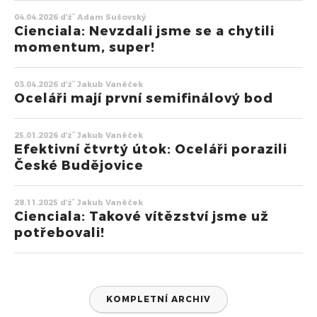
04.04.2026 ďż˝ Adam Sušovský
Cienciala: Nevzdali jsme se a chytili
momentum, super!
03.04.2026 ďż˝ Jakub Vaněček
Oceláři mají první semifinálový bod
25.01.2026 ďż˝ Jakub Vaněček
Efektivní čtvrtý útok: Oceláři porazili
České Budějovice
28.11.2025 ďż˝ Jakub Vaněček
Cienciala: Takové vítězství jsme už
potřebovali!
KOMPLETNÍ ARCHIV