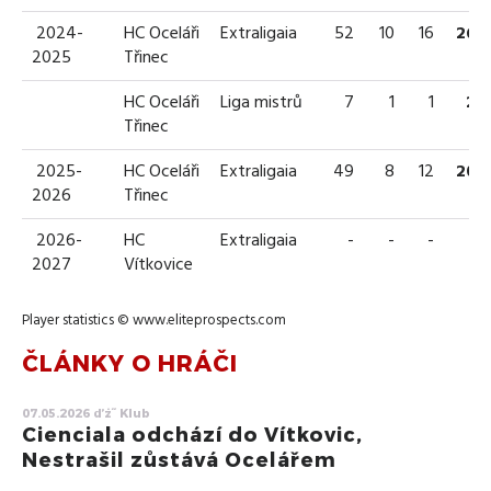
2024-
HC Oceláři
Extraligaia
52
10
16
26
2025
Třinec
HC Oceláři
Liga mistrů
7
1
1
2
Třinec
2025-
HC Oceláři
Extraligaia
49
8
12
20
2026
Třinec
2026-
HC
Extraligaia
-
-
-
-
2027
Vítkovice
Player statistics ©
www.eliteprospects.com
ČLÁNKY O HRÁČI
07.05.2026 ďż˝ Klub
Cienciala odchází do Vítkovic,
Nestrašil zůstává Ocelářem