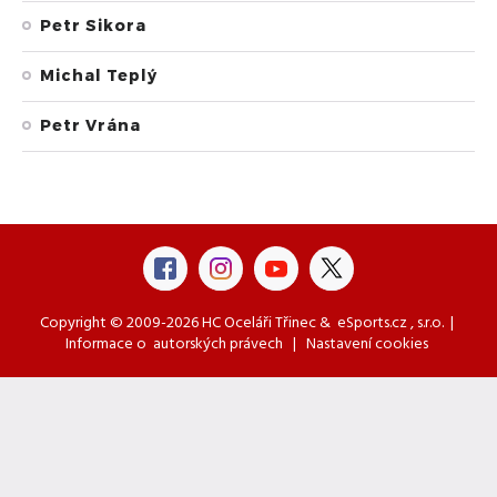
Petr Sikora
Michal Teplý
Petr Vrána
Copyright © 2009-2026 HC Oceláři Třinec &
eSports.cz
, s.r.o. |
Informace o
autorských právech
|
Nastavení cookies