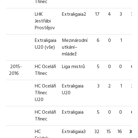
Třinec
LHK
Extraligaia2
17
4
3
7
Jestřábi
Prostějov
Extraligaia
Mezinárodní
6
0
1
1
U20 (vše)
utkání–
mládež
2015-
HC Oceláři
Liga mistrů
5
0
0
0
2016
Třinec
HC Oceláři
Extraligaia
3
2
1
3
Třinec
U20
U20
HC Oceláři
Extraligaia
5
0
0
0
Třinec
HC
Extraligaia3
32
15
16
31