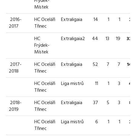
Frýdek-
Místek
2016-
HC Oceláři
Extraligaia
14
1
1
2
2017
Třinec
HC
Extraligaia2
44
13
19
32
Frýdek-
Místek
2017-
HC Oceláři
Extraligaia
52
7
7
14
2018
Třinec
HC Oceláři
Liga mistrů
11
1
3
4
Třinec
2018-
HC Oceláři
Extraligaia
37
5
3
8
2019
Třinec
HC Oceláři
Liga mistrů
6
1
1
2
Třinec