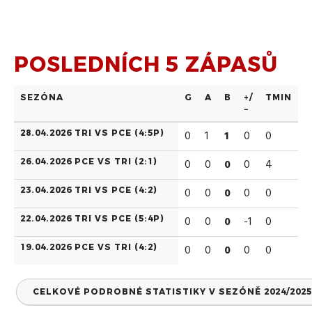
POSLEDNÍCH 5 ZÁPASŮ
SEZÓNA
G
A
B
+/
TMIN
−
28.04.2026 TRI VS PCE (
4:5P
)
0
1
1
0
0
26.04.2026 PCE VS TRI (
2:1
)
0
0
0
0
4
23.04.2026 TRI VS PCE (
4:2
)
0
0
0
0
0
22.04.2026 TRI VS PCE (
5:4P
)
0
0
0
-1
0
19.04.2026 PCE VS TRI (
4:2
)
0
0
0
0
0
CELKOVÉ PODROBNÉ STATISTIKY V SEZÓNĚ 2024/2025