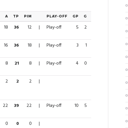
A
TP
PIM
PLAY-OFF
GP
G
A
TP
PIM
18
36
12
|
Play-off
5
2
4
6
0
16
36
18
|
Play-off
3
1
0
1
27
8
21
8
|
Play-off
4
0
2
2
6
2
2
2
|
22
39
22
|
Play-off
10
5
5
10
4
0
0
0
|