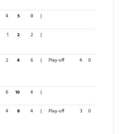
4
5
8
|
1
2
2
|
2
4
6
|
Play-off
4
0
0
0
2
6
10
4
|
4
8
4
|
Play-off
3
0
0
0
0