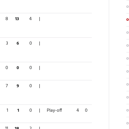
8
13
4
|
3
6
0
|
0
0
0
|
7
9
0
|
1
1
0
|
Play-off
4
0
0
0
0
11
18
2
|