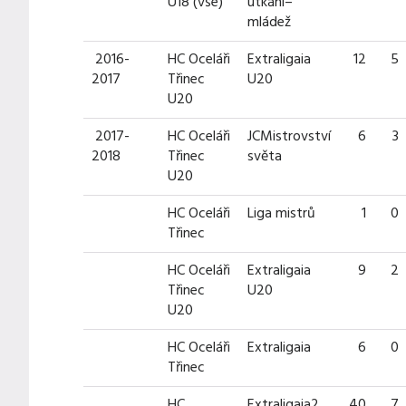
U18 (vše)
utkání–
mládež
2016-
HC Oceláři
Extraligaia
12
5
2017
Třinec
U20
U20
2017-
HC Oceláři
JCMistrovství
6
3
2018
Třinec
světa
U20
HC Oceláři
Liga mistrů
1
0
Třinec
HC Oceláři
Extraligaia
9
2
Třinec
U20
U20
HC Oceláři
Extraligaia
6
0
Třinec
HC
Extraligaia2
40
7