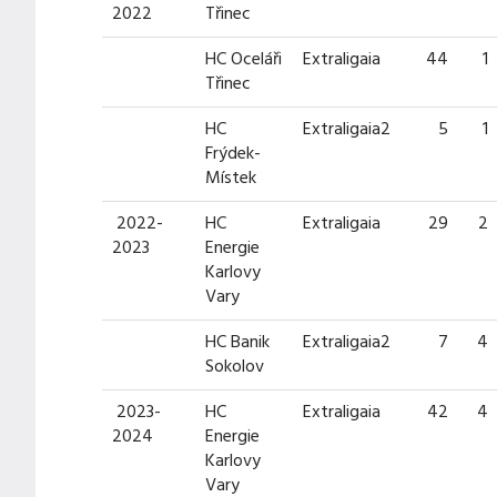
2022
Třinec
HC Oceláři
Extraligaia
44
1
Třinec
HC
Extraligaia2
5
1
Frýdek-
Místek
2022-
HC
Extraligaia
29
2
2023
Energie
Karlovy
Vary
HC Banik
Extraligaia2
7
4
Sokolov
2023-
HC
Extraligaia
42
4
2024
Energie
Karlovy
Vary