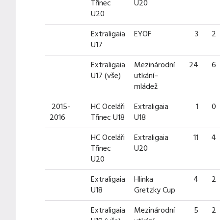
Třinec
U20
U20
Extraligaia
EYOF
3
2
U17
Extraligaia
Mezinárodní
24
6
U17 (vše)
utkání–
mládež
2015-
HC Oceláři
Extraligaia
1
0
2016
Třinec U18
U18
HC Oceláři
Extraligaia
11
4
Třinec
U20
U20
Extraligaia
Hlinka
4
2
U18
Gretzky Cup
Extraligaia
Mezinárodní
5
2