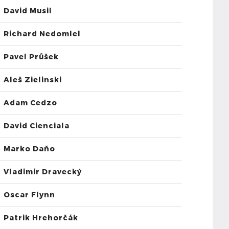
David Musil
Richard Nedomlel
Pavel Průšek
Aleš Zielinski
Adam Cedzo
David Cienciala
Marko Daňo
Vladimír Dravecký
Oscar Flynn
Patrik Hrehorčák