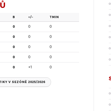
SŮ
B
+/−
TMIN
0
0
0
0
0
0
0
0
0
0
0
0
0
+1
0
KY V SEZÓNĚ 2025/2026