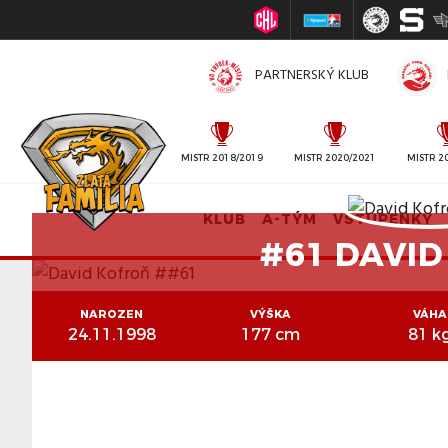
PARTNERSKÝ KLUB
MISTR 2010/2011
MISTR 2018/2019
MISTR 2020/2021
MISTR 2
KLUB
A-TÝM
VSTUPENKY
#61 DAVI
NAROZEN
VÝŠKA
VÁHA
24.11.1998
177 cm
81 k