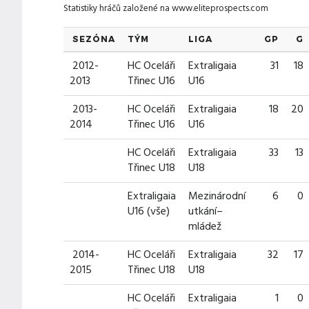
Statistiky hráčů založené na
www.eliteprospects.com
SEZÓNA
TÝM
LIGA
GP
G
2012-
HC Oceláři
Extraligaia
31
18
2013
Třinec U16
U16
2013-
HC Oceláři
Extraligaia
18
20
2014
Třinec U16
U16
HC Oceláři
Extraligaia
33
13
Třinec U18
U18
Extraligaia
Mezinárodní
6
0
U16 (vše)
utkání–
mládež
2014-
HC Oceláři
Extraligaia
32
17
2015
Třinec U18
U18
HC Oceláři
Extraligaia
1
0