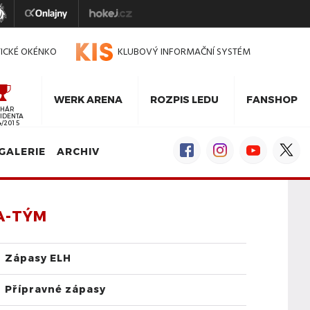
TICKÉ OKÉNKO
KLUBOVÝ INFORMAČNÍ SYSTÉM
WERK ARENA
ROZPIS LEDU
FANSHOP
HÁR
IDENTA
4/2015
GALERIE
ARCHIV
A-TÝM
Zápasy ELH
Přípravné zápasy