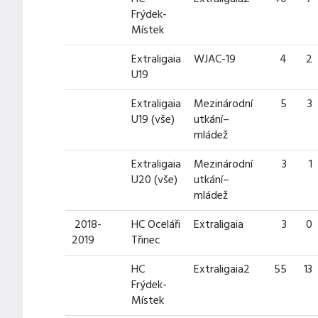
Frýdek-
Místek
Extraligaia
WJAC-19
4
2
U19
Extraligaia
Mezinárodní
5
3
U19 (vše)
utkání–
mládež
Extraligaia
Mezinárodní
3
1
U20 (vše)
utkání–
mládež
2018-
HC Oceláři
Extraligaia
3
0
2019
Třinec
HC
Extraligaia2
55
13
Frýdek-
Místek