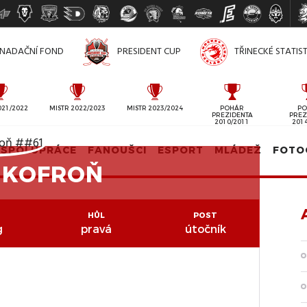
NADAČNÍ FOND
PRESIDENT CUP
TŘINECKÉ STATIS
021/2022
MISTR 2022/2023
MISTR 2023/2024
POHÁR
PO
PREZIDENTA
PREZ
2010/2011
201
SPOLUPRÁCE
FANOUŠCI
ESPORT
MLÁDEŽ
FOTO
D KOFROŇ
HŮL
POST
g
pravá
útočník