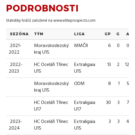
PODROBNOSTI
Statistiky hráčů založené na
www.eliteprospects.com
SEZÓNA
TÝM
LIGA
GP
G
A
2021-
Moravskoslezský
MMČR
6
0
0
2022
kraj U15
2022-
HC Oceláři Třinec
Extraligaia
13
2
12
2023
U15
U15
Moravskoslezský
ODM
8
1
5
kraj U15
HC Oceláři Třinec
Extraligaia
30
3
7
U17
U17
2023-
HC Oceláři Třinec
Extraligaia
3
3
4
2024
U15
U15