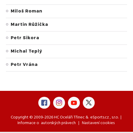
Miloš Roman
Martin Růžička
Petr Sikora
Michal Teplý
Petr Vrána
Copyright © 2009-2026 HC Oceláři Třinec &
eSports.cz
, s.r.o. |
Informace o
autorských právech
|
Nastavení cookies