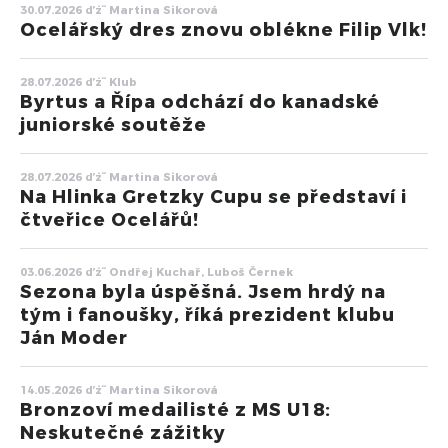
30.07.2026 ďż˝ Martina Sikorová
Ocelářský dres znovu oblékne Filip Vlk!
28.07.2026 ďż˝ Klub
Byrtus a Řípa odchází do kanadské
juniorské soutěže
28.07.2026 ďż˝ Martina Sikorová
Na Hlinka Gretzky Cupu se představí i
čtveřice Ocelářů!
03.06.2026 ďż˝ Ondřej Kuchař, Luboš Černek
Sezona byla úspěšná. Jsem hrdý na
tým i fanoušky, říká prezident klubu
Ján Moder
14.05.2026 ďż˝ Martina Sikorová
Bronzoví medailisté z MS U18:
Neskutečné zážitky