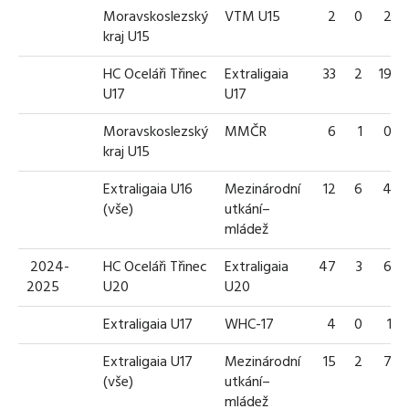
Moravskoslezský
VTM U15
2
0
2
kraj U15
HC Oceláři Třinec
Extraligaia
33
2
19
U17
U17
Moravskoslezský
MMČR
6
1
0
kraj U15
Extraligaia U16
Mezinárodní
12
6
4
(vše)
utkání–
mládež
2024-
HC Oceláři Třinec
Extraligaia
47
3
6
2025
U20
U20
Extraligaia U17
WHC-17
4
0
1
Extraligaia U17
Mezinárodní
15
2
7
(vše)
utkání–
mládež