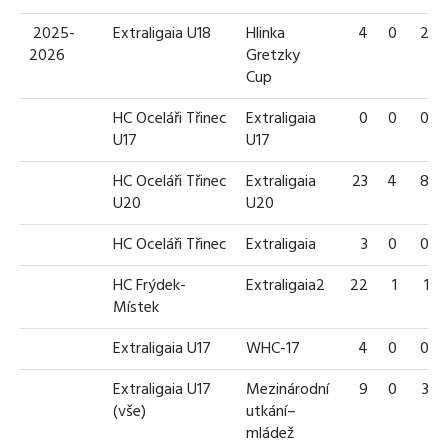
2025-
Extraligaia U18
Hlinka
4
0
2
2026
Gretzky
Cup
HC Oceláři Třinec
Extraligaia
0
0
0
U17
U17
HC Oceláři Třinec
Extraligaia
23
4
8
U20
U20
HC Oceláři Třinec
Extraligaia
3
0
0
HC Frýdek-
Extraligaia2
22
1
1
Místek
Extraligaia U17
WHC-17
4
0
0
Extraligaia U17
Mezinárodní
9
0
3
(vše)
utkání–
mládež