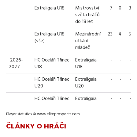
Extraligaia U18
Mistrovství
7
0
3
světa hráčů
do 18 let
Extraligaia U18
Mezinárodní
23
4
5
(vše)
utkání–
mládež
2026-
HC Oceláři Třinec
Extraligaia
-
-
-
2027
U18
U18
HC Oceláři Třinec
Extraligaia
-
-
-
U20
U20
HC Oceláři Třinec
Extraligaia
-
-
-
Player statistics ©
www.eliteprospects.com
ČLÁNKY O HRÁČI