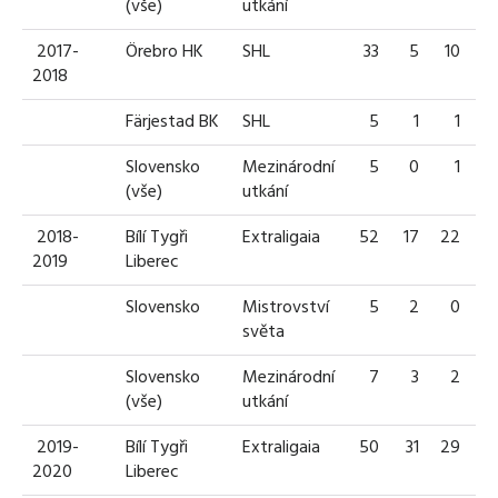
(vše)
utkání
2017-
Örebro HK
SHL
33
5
10
1
2018
Färjestad BK
SHL
5
1
1
Slovensko
Mezinárodní
5
0
1
(vše)
utkání
2018-
Bílí Tygři
Extraligaia
52
17
22
3
2019
Liberec
Slovensko
Mistrovství
5
2
0
světa
Slovensko
Mezinárodní
7
3
2
(vše)
utkání
2019-
Bílí Tygři
Extraligaia
50
31
29
6
2020
Liberec