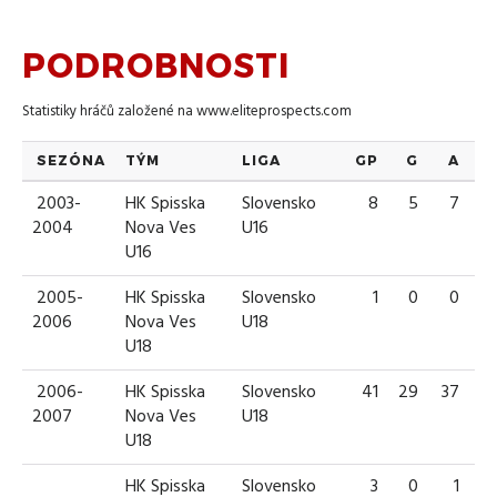
PODROBNOSTI
Statistiky hráčů založené na
www.eliteprospects.com
SEZÓNA
TÝM
LIGA
GP
G
A
T
2003-
HK Spisska
Slovensko
8
5
7
1
2004
Nova Ves
U16
U16
2005-
HK Spisska
Slovensko
1
0
0
2006
Nova Ves
U18
U18
2006-
HK Spisska
Slovensko
41
29
37
6
2007
Nova Ves
U18
U18
HK Spisska
Slovensko
3
0
1