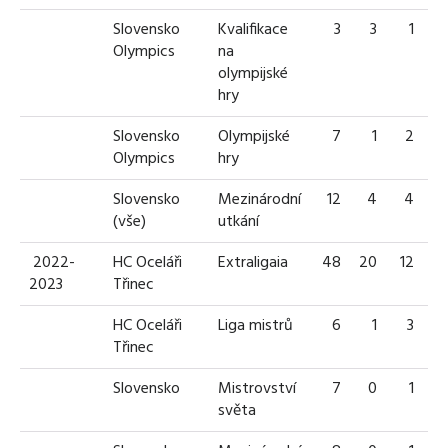
Slovensko
Kvalifikace
3
3
1
Olympics
na
olympijské
hry
Slovensko
Olympijské
7
1
2
Olympics
hry
Slovensko
Mezinárodní
12
4
4
(vše)
utkání
2022-
HC Oceláři
Extraligaia
48
20
12
3
2023
Třinec
HC Oceláři
Liga mistrů
6
1
3
Třinec
Slovensko
Mistrovství
7
0
1
světa