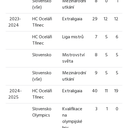
Slovensko
Mezinárodní
8
0
1
(vše)
utkání
2023-
HC Oceláři
Extraligaia
29
12
12
2
2024
Třinec
HC Oceláři
Liga mistrů
7
5
6
1
Třinec
Slovensko
Mistrovství
8
5
5
1
světa
Slovensko
Mezinárodní
9
5
5
1
(vše)
utkání
2024-
HC Oceláři
Extraligaia
40
11
19
3
2025
Třinec
Slovensko
Kvalifikace
3
1
0
Olympics
na
olympijské
hry