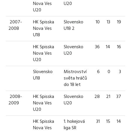
Nova Ves
U20
U20
2007-
HK Spisska
Slovensko
10
13
19
3
2008
Nova Ves
U18 2
U18
HK Spisska
Slovensko
36
14
16
3
Nova Ves
U20
U20
Slovensko
Mistrovství
6
0
3
U18
světa hráčů
do 18 let
2008-
HK Spisska
Slovensko
28
21
37
5
2009
Nova Ves
U20
U20
HK Spisska
1. hokejová
31
15
14
2
Nova Ves
liga SR