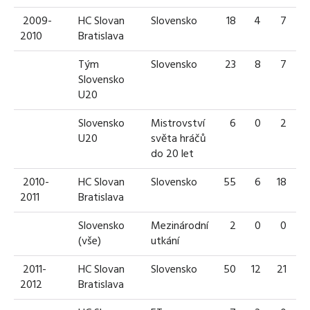
2009-
HC Slovan
Slovensko
18
4
7
1
2010
Bratislava
Tým
Slovensko
23
8
7
1
Slovensko
U20
Slovensko
Mistrovství
6
0
2
U20
světa hráčů
do 20 let
2010-
HC Slovan
Slovensko
55
6
18
2
2011
Bratislava
Slovensko
Mezinárodní
2
0
0
(vše)
utkání
2011-
HC Slovan
Slovensko
50
12
21
3
2012
Bratislava