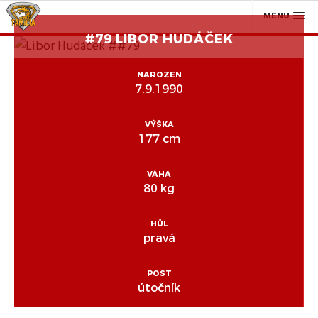
MENU
#79 LIBOR HUDÁČEK
NAROZEN
7.9.1990
VÝŠKA
177 cm
VÁHA
80 kg
HŮL
pravá
POST
útočník