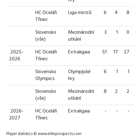
HC Oceláři
Liga mistrů
6
4
8
1
Třinec
Slovensko
Mezinárodní
3
1
0
(vše)
utkání
2025-
HC Oceláři
Extraligaia
51
17
27
4
2026
Třinec
Slovensko
Olympijské
6
1
1
Olympics
hry
Slovensko
Mezinárodní
8
2
2
(vše)
utkání
2026-
HC Oceláři
Extraligaia
-
-
-
2027
Třinec
Player statistics ©
www.eliteprospects.com