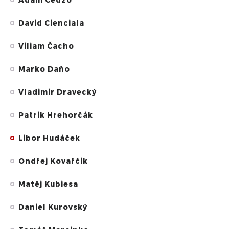
Adam Cedzo
David Cienciala
Viliam Čacho
Marko Daňo
Vladimír Dravecký
Patrik Hrehorčák
Libor Hudáček
Ondřej Kovařčík
Matěj Kubiesa
Daniel Kurovský