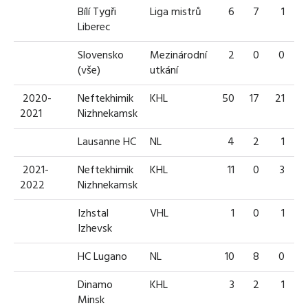
Bílí Tygři
Liga mistrů
6
7
1
Liberec
Slovensko
Mezinárodní
2
0
0
(vše)
utkání
2020-
Neftekhimik
KHL
50
17
21
3
2021
Nizhnekamsk
Lausanne HC
NL
4
2
1
2021-
Neftekhimik
KHL
11
0
3
2022
Nizhnekamsk
Izhstal
VHL
1
0
1
Izhevsk
HC Lugano
NL
10
8
0
Dinamo
KHL
3
2
1
Minsk