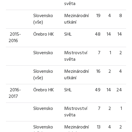
světa
Slovensko
Mezinárodní
19
4
8
1
(vše)
utkání
2015-
Örebro HK
SHL
48
14
14
2
2016
Slovensko
Mistrovství
7
1
2
světa
Slovensko
Mezinárodní
16
2
4
(vše)
utkání
2016-
Örebro HK
SHL
49
14
24
3
2017
Slovensko
Mistrovství
7
2
1
světa
Slovensko
Mezinárodní
13
4
2