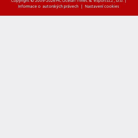
Copyright © 2009-2026 HC Oceláři Třinec &
eSports.cz
, s.r.o. |
Informace o
autorských právech
|
Nastavení cookies