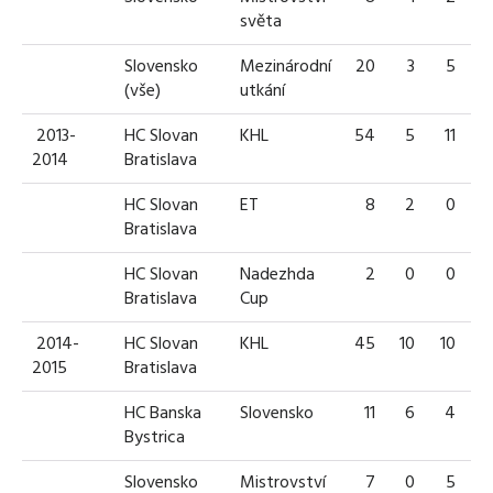
světa
Slovensko
Mezinárodní
20
3
5
(vše)
utkání
2013-
HC Slovan
KHL
54
5
11
1
2014
Bratislava
HC Slovan
ET
8
2
0
Bratislava
HC Slovan
Nadezhda
2
0
0
Bratislava
Cup
2014-
HC Slovan
KHL
45
10
10
2
2015
Bratislava
HC Banska
Slovensko
11
6
4
1
Bystrica
Slovensko
Mistrovství
7
0
5