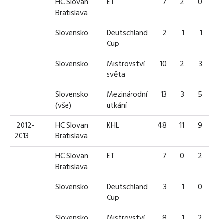
HC Slovan
ET
7
2
0
Bratislava
Slovensko
Deutschland
2
1
1
Cup
Slovensko
Mistrovství
10
2
3
světa
Slovensko
Mezinárodní
13
3
5
(vše)
utkání
2012-
HC Slovan
KHL
48
11
9
2
2013
Bratislava
HC Slovan
ET
7
0
2
Bratislava
Slovensko
Deutschland
3
1
0
Cup
Slovensko
Mistrovství
8
1
2