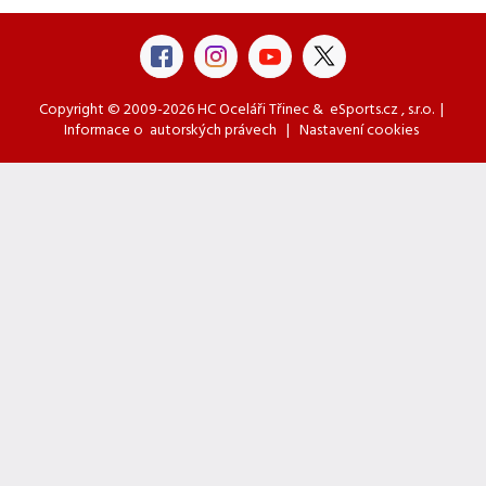
Copyright © 2009-2026 HC Oceláři Třinec &
eSports.cz
, s.r.o. |
Informace o
autorských právech
|
Nastavení cookies