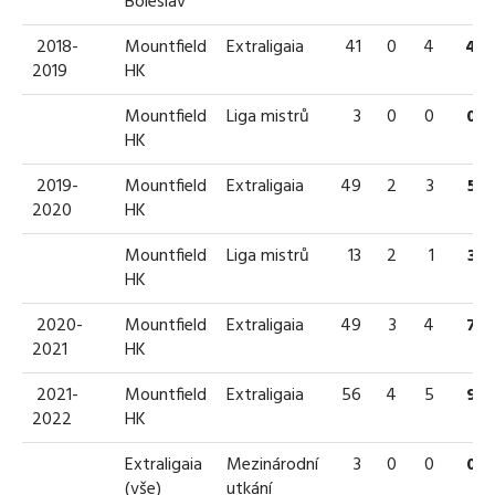
Boleslav
2018-
Mountfield
Extraligaia
41
0
4
4
2019
HK
Mountfield
Liga mistrů
3
0
0
0
HK
2019-
Mountfield
Extraligaia
49
2
3
5
2020
HK
Mountfield
Liga mistrů
13
2
1
3
HK
2020-
Mountfield
Extraligaia
49
3
4
7
2021
HK
2021-
Mountfield
Extraligaia
56
4
5
9
2022
HK
Extraligaia
Mezinárodní
3
0
0
0
(vše)
utkání