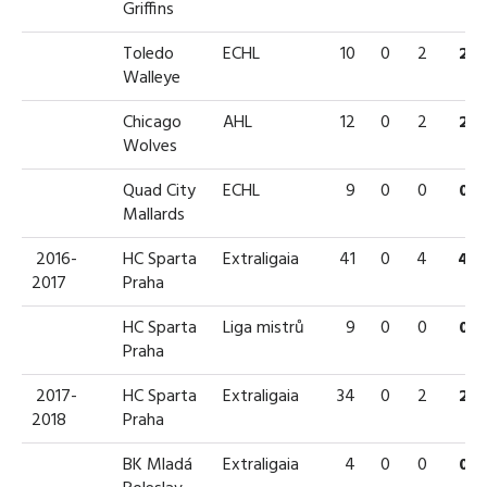
Griffins
Toledo
ECHL
10
0
2
2
Walleye
Chicago
AHL
12
0
2
2
Wolves
Quad City
ECHL
9
0
0
0
Mallards
2016-
HC Sparta
Extraligaia
41
0
4
4
2017
Praha
HC Sparta
Liga mistrů
9
0
0
0
Praha
2017-
HC Sparta
Extraligaia
34
0
2
2
2018
Praha
BK Mladá
Extraligaia
4
0
0
0