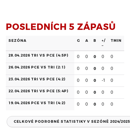
POSLEDNÍCH 5 ZÁPASŮ
SEZÓNA
G
A
B
+/
TMIN
−
28.04.2026 TRI VS PCE (
4:5P
)
0
0
0
0
0
26.04.2026 PCE VS TRI (
2:1
)
0
0
0
0
0
23.04.2026 TRI VS PCE (
4:2
)
0
0
0
-1
0
22.04.2026 TRI VS PCE (
5:4P
)
0
0
0
0
0
19.04.2026 PCE VS TRI (
4:2
)
0
0
0
0
0
CELKOVÉ PODROBNÉ STATISTIKY V SEZÓNĚ 2024/2025