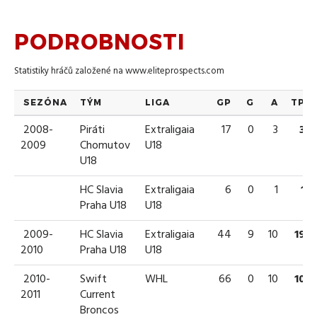
PODROBNOSTI
Statistiky hráčů založené na
www.eliteprospects.com
SEZÓNA
TÝM
LIGA
GP
G
A
TP
2008-
Piráti
Extraligaia
17
0
3
3
2009
Chomutov
U18
U18
HC Slavia
Extraligaia
6
0
1
1
Praha U18
U18
2009-
HC Slavia
Extraligaia
44
9
10
19
2010
Praha U18
U18
2010-
Swift
WHL
66
0
10
10
2011
Current
Broncos