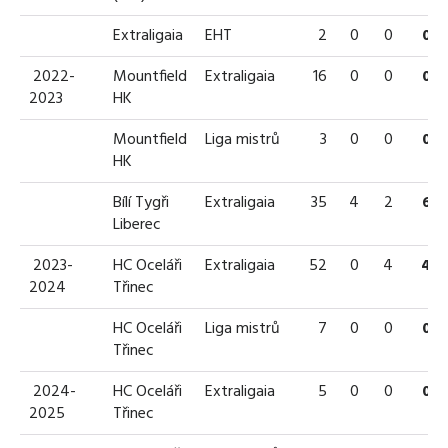
Extraligaia
EHT
2
0
0
0
2022-
Mountfield
Extraligaia
16
0
0
0
2023
HK
Mountfield
Liga mistrů
3
0
0
0
HK
Bílí Tygři
Extraligaia
35
4
2
6
Liberec
2023-
HC Oceláři
Extraligaia
52
0
4
4
2024
Třinec
HC Oceláři
Liga mistrů
7
0
0
0
Třinec
2024-
HC Oceláři
Extraligaia
5
0
0
0
2025
Třinec