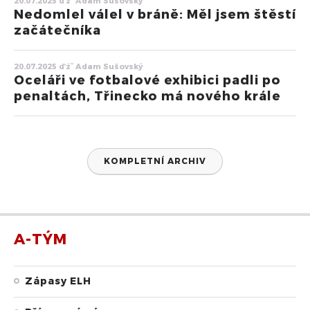
20.07.2025 ďż˝ Adam Sušovský
Nedomlel válel v bráně: Měl jsem štěstí
začátečníka
20.07.2025 ďż˝ Adam Sušovský
Oceláři ve fotbalové exhibici padli po
penaltách, Třinecko má nového krále
KOMPLETNÍ ARCHIV
A-TÝM
Zápasy ELH