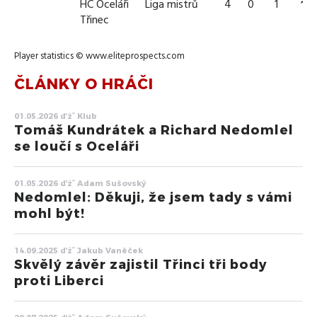
HC Oceláři
Liga mistrů
4
0
1
1
Třinec
Player statistics ©
www.eliteprospects.com
ČLÁNKY O HRÁČI
01.05.2026 ďż˝ Klub
Tomáš Kundrátek a Richard Nedomlel
se loučí s Oceláři
01.05.2026 ďż˝ Adam Sušovský
Nedomlel: Děkuji, že jsem tady s vámi
mohl být!
14.09.2025 ďż˝ Jakub Vaněček
Skvělý závěr zajistil Třinci tři body
proti Liberci