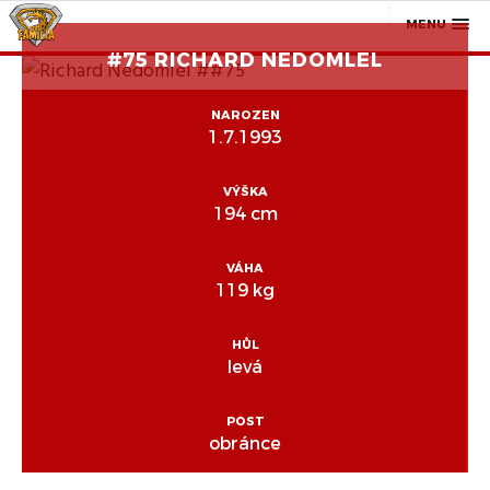
MENU
#75 RICHARD NEDOMLEL
NAROZEN
1.7.1993
VÝŠKA
194 cm
VÁHA
119 kg
HŮL
levá
POST
obránce