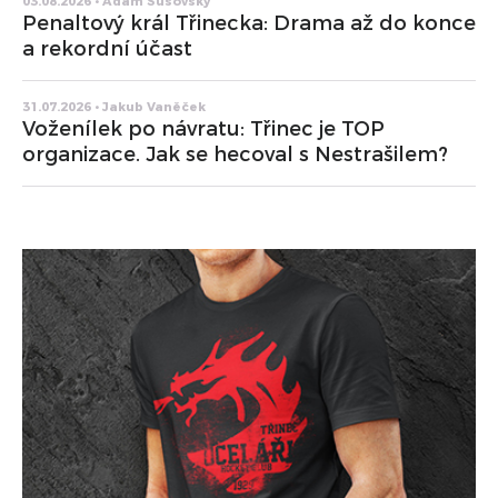
03.08.2026 • Adam Sušovský
Penaltový král Třinecka: Drama až do konce
a rekordní účast
31.07.2026 • Jakub Vaněček
Voženílek po návratu: Třinec je TOP
organizace. Jak se hecoval s Nestrašilem?