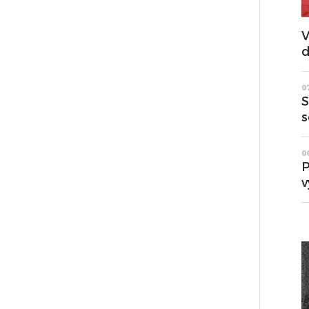
V
d
0
S
s
0
P
v