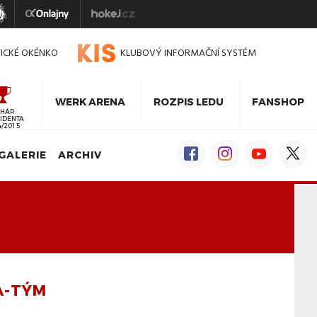
TICKÉ OKÉNKO
KLUBOVÝ INFORMAČNÍ SYSTÉM
WERK ARENA
ROZPIS LEDU
FANSHOP
HÁR
IDENTA
4/2015
GALERIE
ARCHIV
A-TÝM