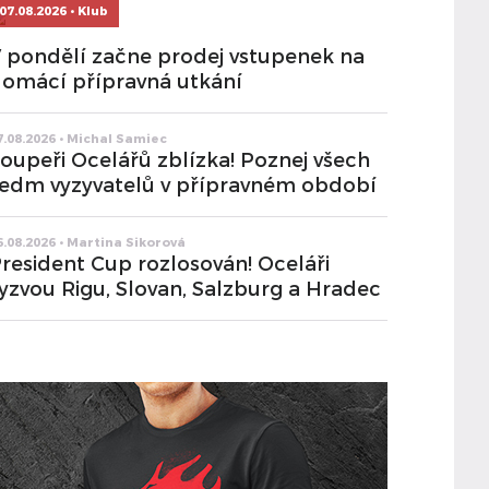
07.08.2026 • Klub
 pondělí začne prodej vstupenek na
omácí přípravná utkání
7.08.2026 • Michal Samiec
oupeři Ocelářů zblízka! Poznej všech
edm vyzyvatelů v přípravném období
6.08.2026 • Martina Sikorová
resident Cup rozlosován! Oceláři
yzvou Rigu, Slovan, Salzburg a Hradec