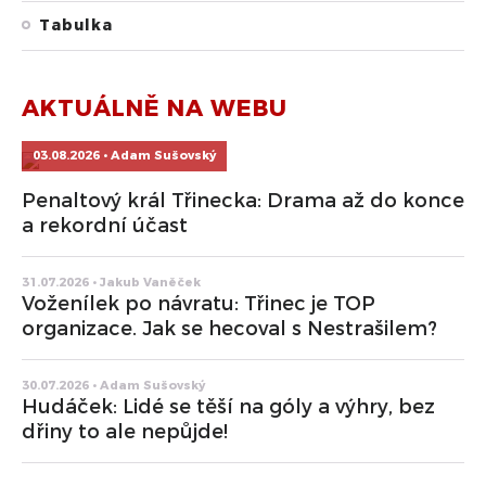
Tabulka
AKTUÁLNĚ NA WEBU
03.08.2026 • Adam Sušovský
Penaltový král Třinecka: Drama až do konce
a rekordní účast
31.07.2026 • Jakub Vaněček
Voženílek po návratu: Třinec je TOP
organizace. Jak se hecoval s Nestrašilem?
30.07.2026 • Adam Sušovský
Hudáček: Lidé se těší na góly a výhry, bez
dřiny to ale nepůjde!