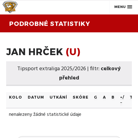
MENU
PODROBNÉ STATISTIKY
JAN HRČEK
(U)
Tipsport extraliga 2025/2026 | filtr:
celkový
přehled
KOLO
DATUM
UTKÁNÍ
SKÓRE
G
A
B
+/
TM
−
nenalezeny žádné statistické údaje