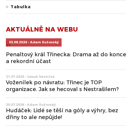
Tabulka
AKTUÁLNĚ NA WEBU
03.08.2026 • Adam Sušovský
Penaltový král Třinecka: Drama až do konce
a rekordní účast
31.07.2026 • Jakub Vaněček
Voženílek po návratu: Třinec je TOP
organizace. Jak se hecoval s Nestrašilem?
30.07.2026 • Adam Sušovský
Hudáček: Lidé se těší na góly a výhry, bez
dřiny to ale nepůjde!