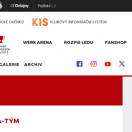
TICKÉ OKÉNKO
KLUBOVÝ INFORMAČNÍ SYSTÉM
WERK ARENA
ROZPIS LEDU
FANSHOP
HÁR
IDENTA
4/2015
GALERIE
ARCHIV
A-TÝM