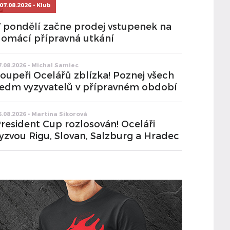
07.08.2026 • Klub
 pondělí začne prodej vstupenek na
omácí přípravná utkání
7.08.2026 • Michal Samiec
oupeři Ocelářů zblízka! Poznej všech
edm vyzyvatelů v přípravném období
6.08.2026 • Martina Sikorová
resident Cup rozlosován! Oceláři
yzvou Rigu, Slovan, Salzburg a Hradec