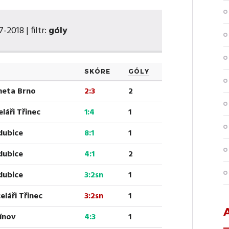
-2018 | filtr:
góly
SKÓRE
GÓLY
meta Brno
2:3
2
láři Třinec
1:4
1
rdubice
8:1
1
rdubice
4:1
2
rdubice
3:2sn
1
eláři Třinec
3:2sn
1
vínov
4:3
1