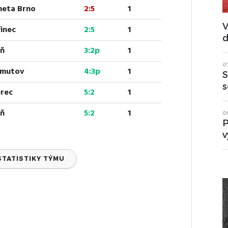
meta Brno
2:5
1
V
řinec
2:5
1
d
eň
3:2p
1
0
homutov
4:3p
1
S
s
erec
5:2
1
eň
5:2
1
0
P
v
STATISTIKY TÝMU