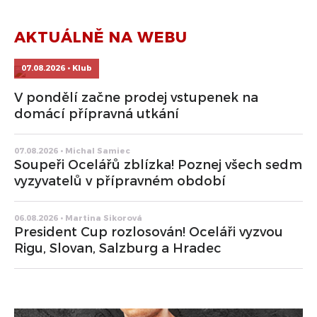
AKTUÁLNĚ NA WEBU
07.08.2026 • Klub
V pondělí začne prodej vstupenek na
domácí přípravná utkání
07.08.2026 • Michal Samiec
Soupeři Ocelářů zblízka! Poznej všech sedm
vyzyvatelů v přípravném období
06.08.2026 • Martina Sikorová
President Cup rozlosován! Oceláři vyzvou
Rigu, Slovan, Salzburg a Hradec