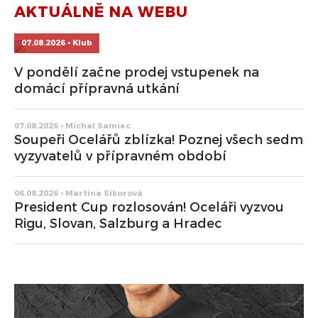
AKTUÁLNĚ NA WEBU
07.08.2026 • Klub
V pondělí začne prodej vstupenek na
domácí přípravná utkání
07.08.2026 • Michal Samiec
Soupeři Ocelářů zblízka! Poznej všech sedm
vyzyvatelů v přípravném období
06.08.2026 • Martina Sikorová
President Cup rozlosován! Oceláři vyzvou
Rigu, Slovan, Salzburg a Hradec