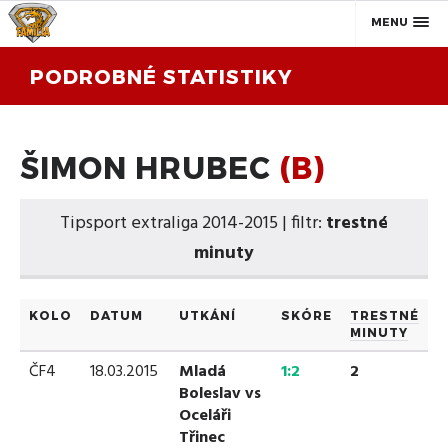
MENU
PODROBNÉ STATISTIKY
ŠIMON HRUBEC
(B)
Tipsport extraliga 2014-2015 | filtr:
trestné
minuty
KOLO
DATUM
UTKÁNÍ
SKÓRE
TRESTNÉ
MINUTY
ČF4
18.03.2015
Mladá
1:2
2
Boleslav vs
Oceláři
Třinec