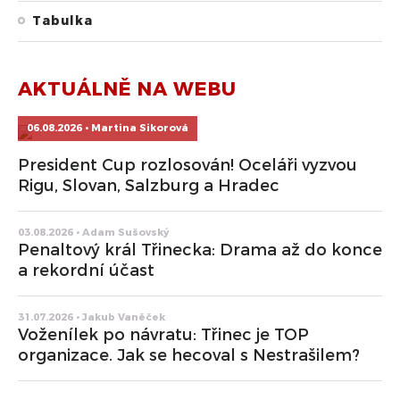
Tabulka
AKTUÁLNĚ NA WEBU
06.08.2026 • Martina Sikorová
President Cup rozlosován! Oceláři vyzvou
Rigu, Slovan, Salzburg a Hradec
03.08.2026 • Adam Sušovský
Penaltový král Třinecka: Drama až do konce
a rekordní účast
31.07.2026 • Jakub Vaněček
Voženílek po návratu: Třinec je TOP
organizace. Jak se hecoval s Nestrašilem?