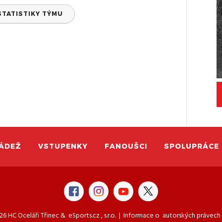
STATISTIKY TÝMU
ÁDEŽ
VSTUPENKY
FANOUŠCI
SPOLUPRÁCE
6 HC Oceláři Třinec &
eSports.cz
, s.r.o. | Informace o
autorských právech