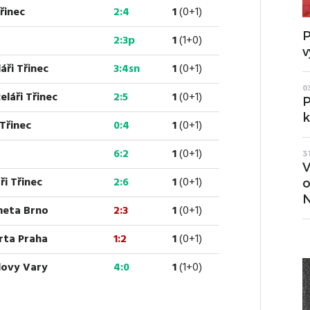
řinec
2:4
1
(0+1)
P
2:3p
1
(1+0)
v
ři Třinec
3:4sn
1
(0+1)
0
eláři Třinec
2:5
1
(0+1)
P
k
 Třinec
0:4
1
(0+1)
6:2
1
(0+1)
3
V
ři Třinec
2:6
1
(0+1)
o
N
meta Brno
2:3
1
(0+1)
arta Praha
1:2
1
(0+1)
rlovy Vary
4:0
1
(1+0)