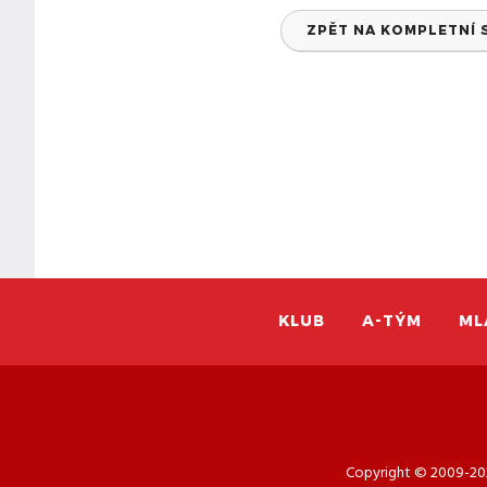
ZPĚT NA KOMPLETNÍ 
KLUB
A-TÝM
ML
Copyright © 2009-202