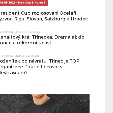
06.08.2026 • Martina Sikorová
resident Cup rozlosován! Oceláři
yzvou Rigu, Slovan, Salzburg a Hradec
3.08.2026 • Adam Sušovský
enaltový král Třinecka: Drama až do
once a rekordní účast
1.07.2026 • Jakub Vaněček
oženílek po návratu: Třinec je TOP
rganizace. Jak se hecoval s
estrašilem?