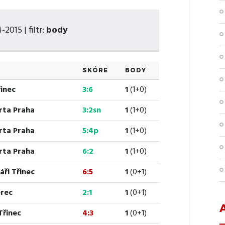
2015 | filtr:
body
SKÓRE
BODY
řinec
3:6
1
(1+0)
arta Praha
3:2sn
1
(1+0)
arta Praha
5:4p
1
(1+0)
arta Praha
6:2
1
(1+0)
áři Třinec
6:5
1
(0+1)
erec
2:1
1
(0+1)
Třinec
4:3
1
(0+1)