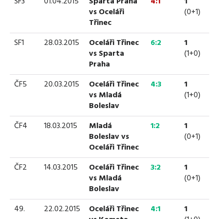
SF3
01.04.2015
Sparta Praha
4:1
1
vs Oceláři
(0+1)
Třinec
SF1
28.03.2015
Oceláři Třinec
6:2
1
vs Sparta
(1+0)
Praha
ČF5
20.03.2015
Oceláři Třinec
4:3
1
vs Mladá
(1+0)
Boleslav
ČF4
18.03.2015
Mladá
1:2
1
Boleslav vs
(0+1)
Oceláři Třinec
ČF2
14.03.2015
Oceláři Třinec
3:2
1
vs Mladá
(0+1)
Boleslav
49.
22.02.2015
Oceláři Třinec
4:1
1