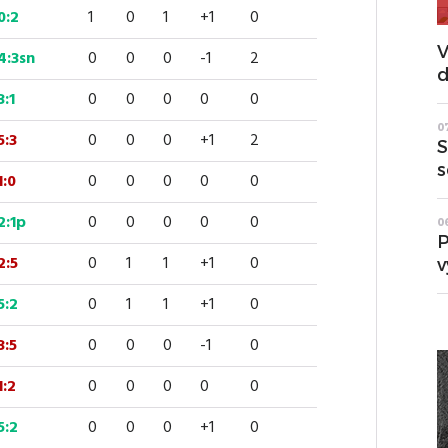
0:2
1
0
1
+1
0
V
4:3sn
0
0
0
-1
2
d
3:1
0
0
0
0
0
0
5:3
0
0
0
+1
2
S
s
1:0
0
0
0
0
0
2:1p
0
0
0
0
0
0
P
2:5
0
1
1
+1
0
v
5:2
0
1
1
+1
0
3:5
0
0
0
-1
0
1:2
0
0
0
0
0
5:2
0
0
0
+1
0