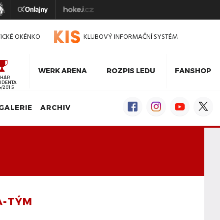
TICKÉ OKÉNKO
KLUBOVÝ INFORMAČNÍ SYSTÉM
WERK ARENA
ROZPIS LEDU
FANSHOP
HÁR
IDENTA
4/2015
GALERIE
ARCHIV
A-TÝM