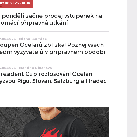
07.08.2026 • Klub
 pondělí začne prodej vstupenek na
omácí přípravná utkání
7.08.2026 • Michal Samiec
oupeři Ocelářů zblízka! Poznej všech
edm vyzyvatelů v přípravném období
6.08.2026 • Martina Sikorová
resident Cup rozlosován! Oceláři
yzvou Rigu, Slovan, Salzburg a Hradec