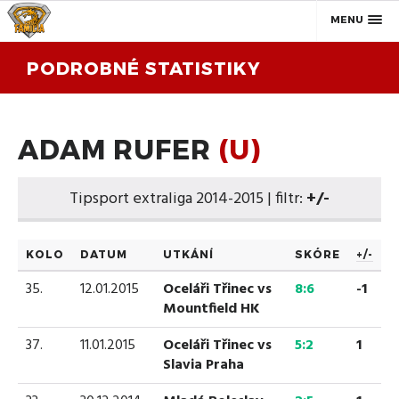
MENU
PODROBNÉ STATISTIKY
ADAM RUFER
(U)
Tipsport extraliga 2014-2015 | filtr:
+/-
KOLO
DATUM
UTKÁNÍ
SKÓRE
+/-
35.
12.01.2015
Oceláři Třinec vs
8:6
-1
Mountfield HK
37.
11.01.2015
Oceláři Třinec vs
5:2
1
Slavia Praha