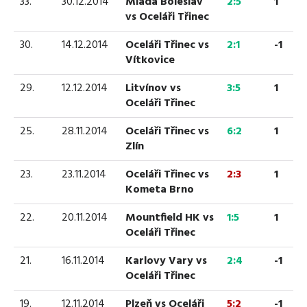
33.
30.12.2014
Mladá Boleslav
2:5
1
vs Oceláři Třinec
30.
14.12.2014
Oceláři Třinec vs
2:1
-1
Vítkovice
29.
12.12.2014
Litvínov vs
3:5
1
Oceláři Třinec
25.
28.11.2014
Oceláři Třinec vs
6:2
1
Zlín
23.
23.11.2014
Oceláři Třinec vs
2:3
1
Kometa Brno
22.
20.11.2014
Mountfield HK vs
1:5
1
Oceláři Třinec
21.
16.11.2014
Karlovy Vary vs
2:4
-1
Oceláři Třinec
19.
12.11.2014
Plzeň vs Oceláři
5:2
-1