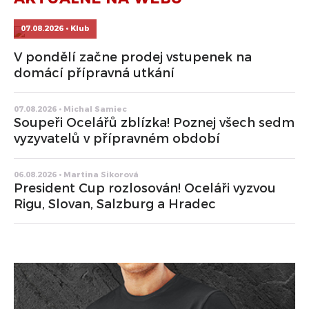
07.08.2026 • Klub
V pondělí začne prodej vstupenek na
domácí přípravná utkání
07.08.2026 • Michal Samiec
Soupeři Ocelářů zblízka! Poznej všech sedm
vyzyvatelů v přípravném období
06.08.2026 • Martina Sikorová
President Cup rozlosován! Oceláři vyzvou
Rigu, Slovan, Salzburg a Hradec