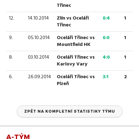
Třinec
12.
14.10.2014
Zlín vs Oceláři
0:4
1
Třinec
9.
05.10.2014
Oceláři Třinec vs
6:0
1
Mountfield HK
8.
03.10.2014
Oceláři Třinec vs
4:0
1
Karlovy Vary
6.
26.09.2014
Oceláři Třinec vs
3:1
2
Plzeň
ZPĚT NA KOMPLETNÍ STATISTIKY TÝMU
A-TÝM