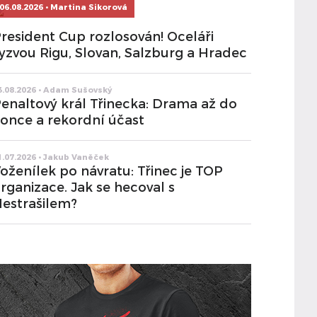
06.08.2026 • Martina Sikorová
resident Cup rozlosován! Oceláři
yzvou Rigu, Slovan, Salzburg a Hradec
3.08.2026 • Adam Sušovský
enaltový král Třinecka: Drama až do
once a rekordní účast
1.07.2026 • Jakub Vaněček
oženílek po návratu: Třinec je TOP
rganizace. Jak se hecoval s
estrašilem?