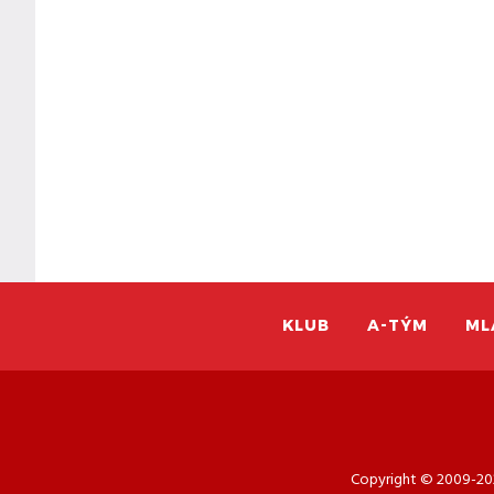
KLUB
A-TÝM
ML
Copyright © 2009-202