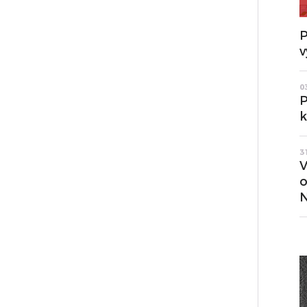
P
v
0
P
k
3
V
o
N