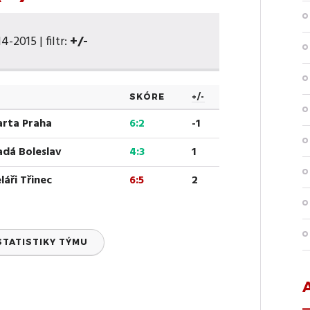
-2015 | filtr:
+/-
SKÓRE
+/-
arta Praha
6:2
-1
adá Boleslav
4:3
1
áři Třinec
6:5
2
STATISTIKY TÝMU