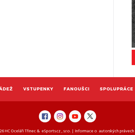
ÁDEŽ
VSTUPENKY
FANOUŠCI
SPOLUPRÁCE
6 HC Oceláři Třinec &
eSports.cz
, s.r.o. | Informace o
autorských právech