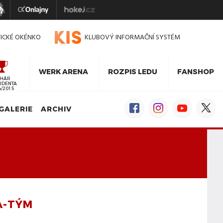
TICKÉ OKÉNKO
KLUBOVÝ INFORMAČNÍ SYSTÉM
WERK ARENA
ROZPIS LEDU
FANSHOP
HÁR
IDENTA
4/2015
GALERIE
ARCHIV
A-TÝM