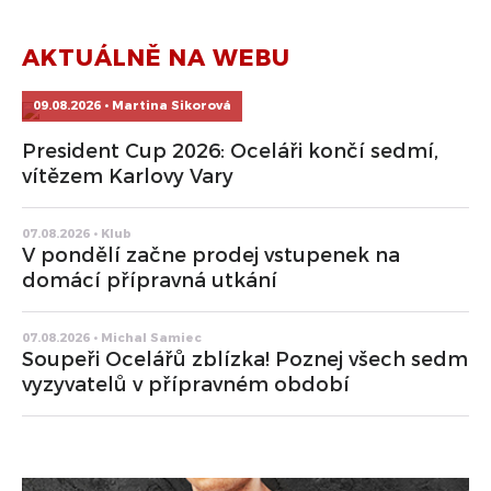
AKTUÁLNĚ NA WEBU
09.08.2026 • Martina Sikorová
President Cup 2026: Oceláři končí sedmí,
vítězem Karlovy Vary
07.08.2026 • Klub
V pondělí začne prodej vstupenek na
domácí přípravná utkání
07.08.2026 • Michal Samiec
Soupeři Ocelářů zblízka! Poznej všech sedm
vyzyvatelů v přípravném období