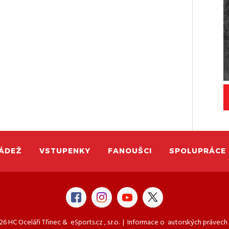
ÁDEŽ
VSTUPENKY
FANOUŠCI
SPOLUPRÁCE
6 HC Oceláři Třinec &
eSports.cz
, s.r.o. | Informace o
autorských právech