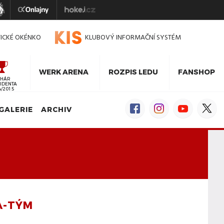
TICKÉ OKÉNKO
KLUBOVÝ INFORMAČNÍ SYSTÉM
WERK ARENA
ROZPIS LEDU
FANSHOP
HÁR
IDENTA
4/2015
GALERIE
ARCHIV
A-TÝM