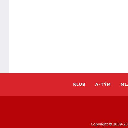
KLUB
A-TÝM
ML
Copyright © 2009-202