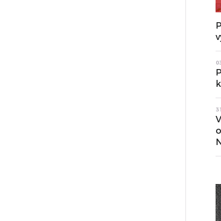
P
v
0
P
k
3
V
o
N