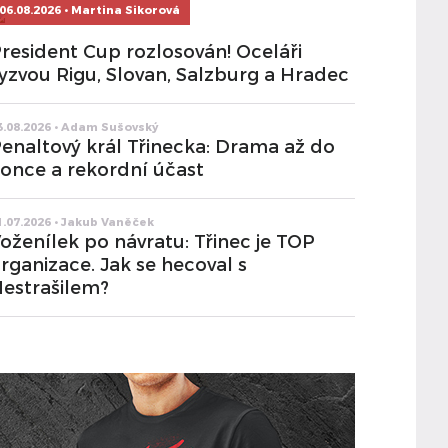
06.08.2026 • Martina Sikorová
resident Cup rozlosován! Oceláři
yzvou Rigu, Slovan, Salzburg a Hradec
3.08.2026 • Adam Sušovský
enaltový král Třinecka: Drama až do
once a rekordní účast
1.07.2026 • Jakub Vaněček
oženílek po návratu: Třinec je TOP
rganizace. Jak se hecoval s
estrašilem?