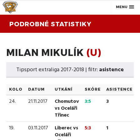
MENU
PODROBNÉ STATISTIKY
MILAN MIKULÍK
(U)
Tipsport extraliga 2017-2018 | filtr:
asistence
KOLO
DATUM
UTKÁNÍ
SKÓRE
ASISTENCE
24.
21.11.2017
Chomutov
3:5
3
vs Oceláři
Třinec
19.
03.11.2017
Liberec vs
5:3
1
Oceláři