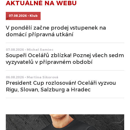
AKTUÁLNĚ NA WEBU
07.08.2026 • Klub
V pondělí začne prodej vstupenek na
domácí přípravná utkání
07.08.2026 • Michal Samiec
Soupeři Ocelářů zblízka! Poznej všech sedm
vyzyvatelů v přípravném období
06.08.2026 • Martina Sikorová
President Cup rozlosován! Oceláři vyzvou
Rigu, Slovan, Salzburg a Hradec