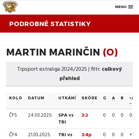
MENU
PODROBNÉ STATISTIKY
MARTIN MARINČIN
(O)
Tipsport extraliga 2024/2025 | filtr:
celkový
přehled
KOLO
DATUM
UTKÁNÍ
SKÓRE
G
A
B
+/
−
ČF5
24.03.2025
SPA vs
3:2
0
0
0
0
TRI
ČF4
21.03.2025
TRI vs
3:4p
0
0
0
+1