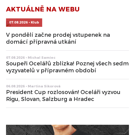
AKTUÁLNĚ NA WEBU
07.08.2026 • Klub
V pondělí začne prodej vstupenek na
domácí přípravná utkání
07.08.2026 • Michal Samiec
Soupeři Ocelářů zblízka! Poznej všech sedm
vyzyvatelů v přípravném období
06.08.2026 • Martina Sikorová
President Cup rozlosován! Oceláři vyzvou
Rigu, Slovan, Salzburg a Hradec