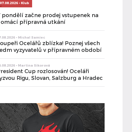
07.08.2026 • Klub
 pondělí začne prodej vstupenek na
omácí přípravná utkání
7.08.2026 • Michal Samiec
oupeři Ocelářů zblízka! Poznej všech
edm vyzyvatelů v přípravném období
6.08.2026 • Martina Sikorová
resident Cup rozlosován! Oceláři
yzvou Rigu, Slovan, Salzburg a Hradec