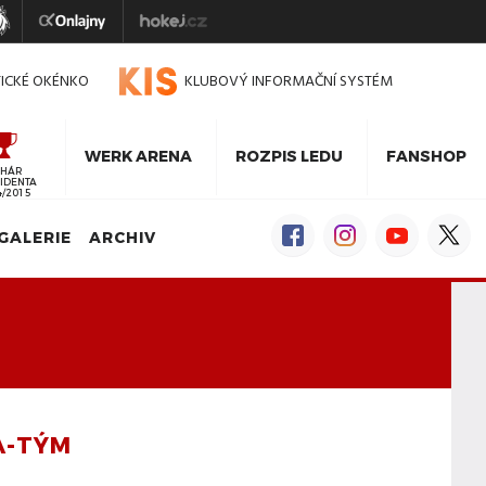
TICKÉ OKÉNKO
KLUBOVÝ INFORMAČNÍ SYSTÉM
WERK ARENA
ROZPIS LEDU
FANSHOP
HÁR
IDENTA
4/2015
GALERIE
ARCHIV
A-TÝM