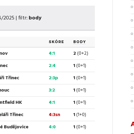
2025 | filtr:
body
SKÓRE
BODY
ínov
4:1
2
(0+2)
inec
2:4
1
(0+1)
ři Třinec
2:3p
1
(0+1)
omouc
3:2
1
(0+1)
ntfield HK
4:1
1
(0+1)
láři Třinec
4:3sn
1
(1+0)
ké Budějovice
4:0
1
(0+1)