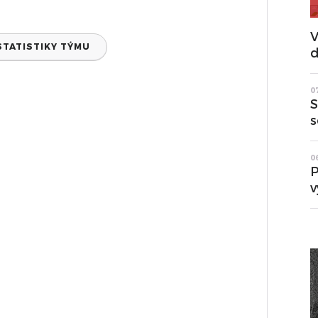
V
STATISTIKY TÝMU
d
0
S
s
0
P
v