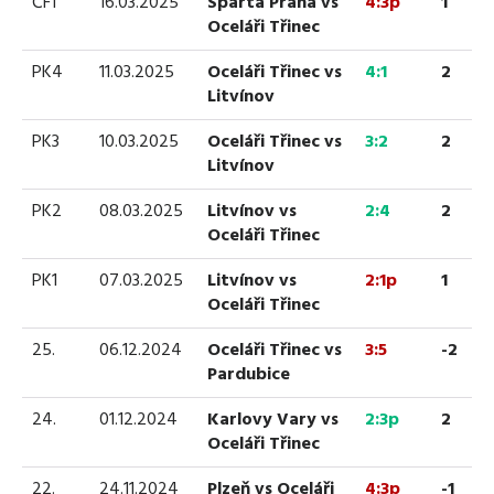
ČF1
16.03.2025
Sparta Praha vs
4:3p
1
Oceláři Třinec
PK4
11.03.2025
Oceláři Třinec vs
4:1
2
Litvínov
PK3
10.03.2025
Oceláři Třinec vs
3:2
2
Litvínov
PK2
08.03.2025
Litvínov vs
2:4
2
Oceláři Třinec
PK1
07.03.2025
Litvínov vs
2:1p
1
Oceláři Třinec
25.
06.12.2024
Oceláři Třinec vs
3:5
-2
Pardubice
24.
01.12.2024
Karlovy Vary vs
2:3p
2
Oceláři Třinec
22.
24.11.2024
Plzeň vs Oceláři
4:3p
-1