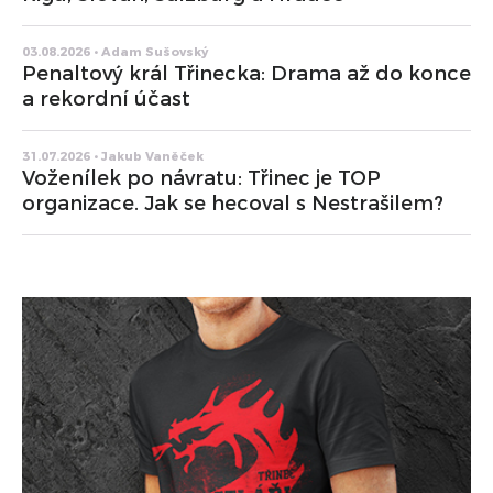
03.08.2026 • Adam Sušovský
Penaltový král Třinecka: Drama až do konce
a rekordní účast
31.07.2026 • Jakub Vaněček
Voženílek po návratu: Třinec je TOP
organizace. Jak se hecoval s Nestrašilem?