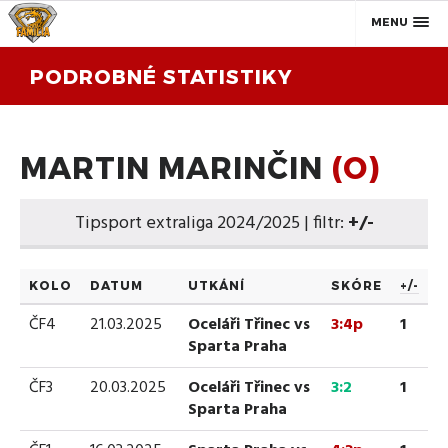
MENU
PODROBNÉ STATISTIKY
MARTIN MARINČIN
(O)
Tipsport extraliga 2024/2025 | filtr:
+/-
KOLO
DATUM
UTKÁNÍ
SKÓRE
+/-
ČF4
21.03.2025
Oceláři Třinec vs
3:4p
1
Sparta Praha
ČF3
20.03.2025
Oceláři Třinec vs
3:2
1
Sparta Praha