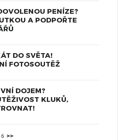
 DOVOLENOU PENÍZE?
LUTKOU A PODPOŘTE
ÁŘŮ
ÁT DO SVĚTA!
TNÍ FOTOSOUTĚŽ
VNÍ DOJEM?
TĚŽIVOST KLUKŮ,
VYROVNAT!
6
>>