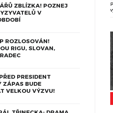
P
ÁŘŮ ZBLÍZKA! POZNEJ
v
VYZYVATELŮ V
OBDOBÍ
UP ROZLOSOVÁN!
OU RIGU, SLOVAN,
HRADEC
PŘED PRESIDENT
Ý ZÁPAS BUDE
T VELKOU VÝZVU!
RÁL TŘINECKA: DRAMA