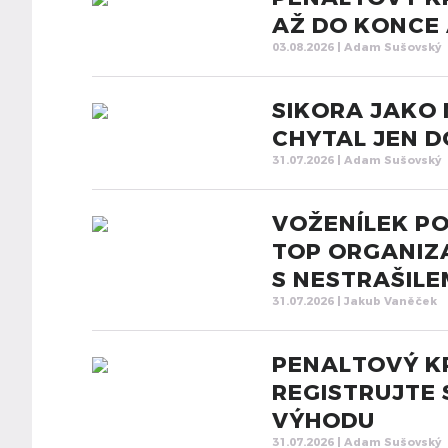
AŽ DO KONCE
03.08.2026 | Adam Sušovský
SIKORA JAKO
CHYTAL JEN 
31.07.2026 | Adam Sušovský
VOŽENÍLEK PO
TOP ORGANIZA
S NESTRAŠILE
31.07.2026 | Jakub Vaněček
PENALTOVÝ K
REGISTRUJTE 
VÝHODU
31.07.2026 | Adam Sušovský