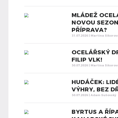
MLÁDEŽ OCEL
NOVOU SEZONU
PŘÍPRAVA?
31.07.2026 | Martina Sikorov
OCELÁŘSKÝ D
FILIP VLK!
30.07.2026 | Martina Sikorov
HUDÁČEK: LIDÉ
VÝHRY, BEZ D
30.07.2026 | Adam Sušovský
BYRTUS A ŘÍP