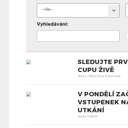
Vyhledávání:
SLEDUJTE PRV
CUPU ŽIVĚ
dnes
| Martina Sikorová
V PONDĚLÍ ZA
VSTUPENEK N
UTKÁNÍ
dnes
| Klub