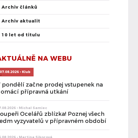
Archiv článků
Archiv aktualit
10 let od titulu
AKTUÁLNĚ NA WEBU
07.08.2026 • Klub
 pondělí začne prodej vstupenek na
omácí přípravná utkání
7.08.2026 • Michal Samiec
oupeři Ocelářů zblízka! Poznej všech
edm vyzyvatelů v přípravném období
6.08.2026 • Martina Sikorová