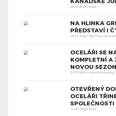
KANADSKÉ JU
28.07.2026 | Klub
NA HLINKA GR
PŘEDSTAVÍ I 
28.07.2026 | Martina Sikorov
OCELÁŘI SE NA
KOMPLETNÍ A 
NOVOU SEZO
27.07.2026 | Adam Sušovský
OTEVŘENÝ DOP
OCELÁŘI TŘI
SPOLEČNOSTI
14.07.2026 | Klub