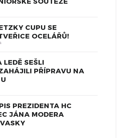
NIORSKÉ SOUTĚŽE
ETZKY CUPU SE
ČTVEŘICE OCELÁŘŮ!
á
 LEDĚ SEŠLI
ZAHÁJILI PŘÍPRAVU NA
NU
IS PREZIDENTA HC
NEC JÁNA MODERA
 VASKY