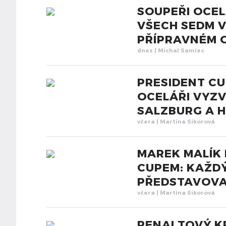
SOUPEŘI OCEL
VŠECH SEDM 
PŘÍPRAVNÉM 
dnes
| Michal Samiec
PRESIDENT C
OCELÁŘI VYZV
SALZBURG A 
včera
| Martina Sikorová
MAREK MALÍK 
CUPEM: KAŽD
PŘEDSTAVOVA
včera
| Martina Sikorová
PENALTOVÝ K