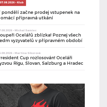
07.08.2026 • Klub
 pondělí začne prodej vstupenek na
omácí přípravná utkání
7.08.2026 • Michal Samiec
oupeři Ocelářů zblízka! Poznej všech
edm vyzyvatelů v přípravném období
6.08.2026 • Martina Sikorová
resident Cup rozlosován! Oceláři
yzvou Rigu, Slovan, Salzburg a Hradec