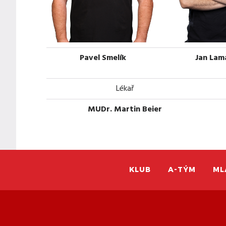
Pavel Smelík
Jan Lam
Lékař
MUDr. Martin Beier
KLUB
A-TÝM
ML