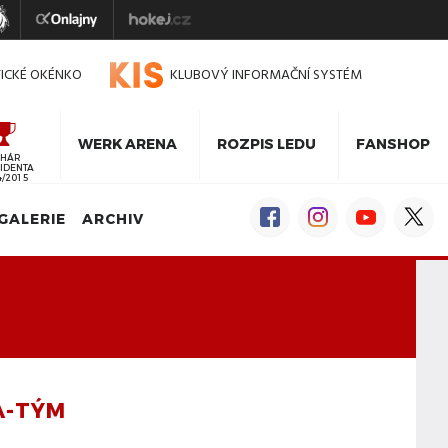
TICKÉ OKÉNKO
KLUBOVÝ INFORMAČNÍ SYSTÉM
WERK ARENA
ROZPIS LEDU
FANSHOP
HÁR
IDENTA
4/2015
GALERIE
ARCHIV
A-TÝM