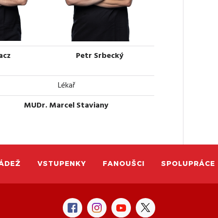
acz
Petr Srbecký
Lékař
MUDr. Marcel Staviany
ÁDEŽ
VSTUPENKY
FANOUŠCI
SPOLUPRÁCE