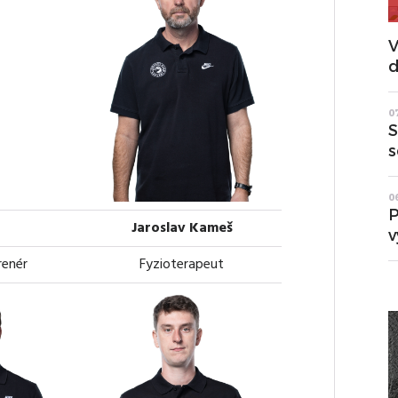
V
d
0
S
s
0
P
Jaroslav Kameš
v
renér
Fyzioterapeut