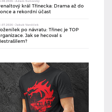
3.08.2026 • Adam Sušovský
enaltový král Třinecka: Drama až do
once a rekordní účast
1.07.2026 • Jakub Vaněček
oženílek po návratu: Třinec je TOP
rganizace. Jak se hecoval s
estrašilem?