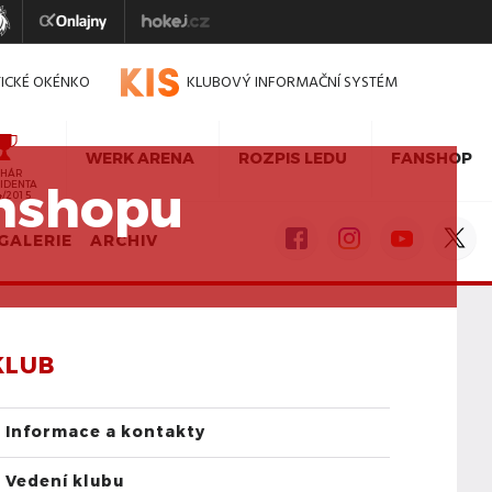
TICKÉ OKÉNKO
KLUBOVÝ INFORMAČNÍ SYSTÉM
WERK ARENA
ROZPIS LEDU
FANSHOP
HÁR
anshopu
IDENTA
4/2015
GALERIE
ARCHIV
KLUB
Informace a kontakty
Vedení klubu