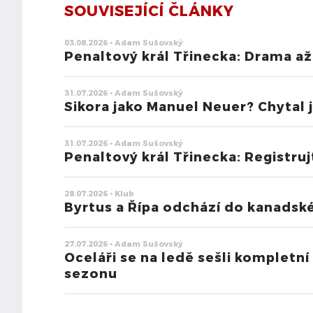
SOUVISEJÍCÍ ČLÁNKY
03.08.2026 • Adam Sušovský
Penaltový král Třinecka: Drama až
31.07.2026 • Adam Sušovský
Sikora jako Manuel Neuer? Chytal
31.07.2026 • Adam Sušovský
Penaltový král Třinecka: Registruj
28.07.2026 • Klub
Byrtus a Řípa odchází do kanadsk
27.07.2026 • Adam Sušovský
Oceláři se na ledě sešli kompletní 
sezonu