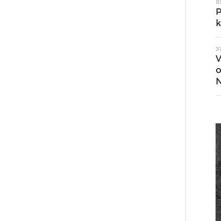
0
P
k
3
V
o
N