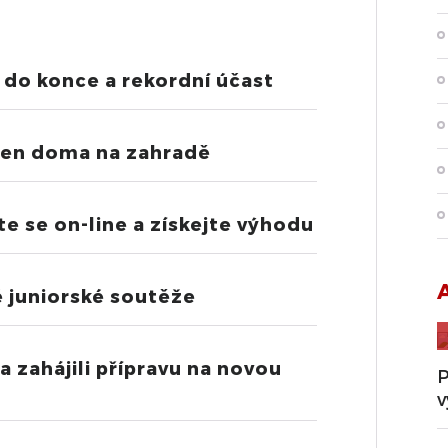
 do konce a rekordní účast
 jen doma na zahradě
te se on-line a získejte výhodu
é juniorské soutěže
a zahájili přípravu na novou
P
v