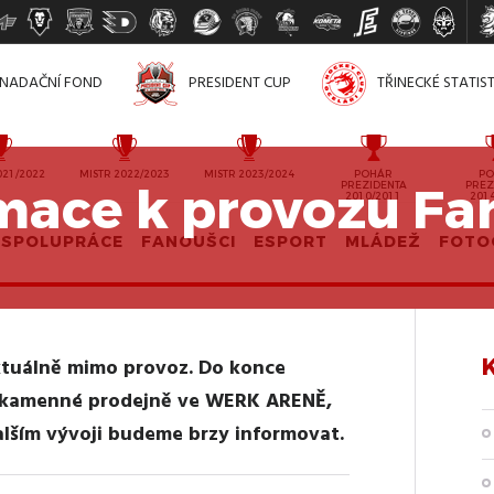
NADAČNÍ FOND
PRESIDENT CUP
TŘINECKÉ STATIS
021/2022
MISTR 2022/2023
MISTR 2023/2024
POHÁR
PO
rmace k provozu F
PREZIDENTA
PREZ
2010/2011
201
SPOLUPRÁCE
FANOUŠCI
ESPORT
MLÁDEŽ
FOTO
ktuálně mimo provoz. Do konce
a kamenné prodejně ve WERK ARENĚ,
lším vývoji budeme brzy informovat.