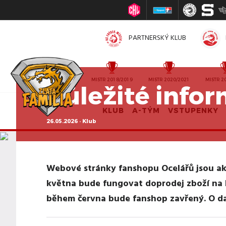
PARTNERSKÝ KLUB
MISTR 2010/2011
MISTR 2018/2019
MISTR 2020/2021
MISTR 2
Důležité info
KLUB
A-TÝM
VSTUPENKY
26.05.2026 · Klub
Webové stránky fanshopu Ocelářů jsou a
května bude fungovat doprodej zboží n
během června bude fanshop zavřený. O da