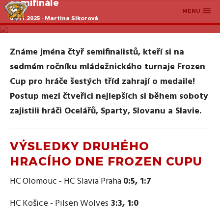
semifinále
MENU
08.11.2025 · Martina Sikorová
Známe jména čtyř semifinalistů, kteří si na
sedmém ročníku mládežnického turnaje Frozen
Cup pro hráče šestých tříd zahrají o medaile!
Postup mezi čtveřici nejlepších si během soboty
zajistili hráči Ocelářů, Sparty, Slovanu a Slavie.
VÝSLEDKY DRUHÉHO
HRACÍHO DNE FROZEN CUPU
HC Olomouc - HC Slavia Praha
0:5, 1:7
HC Košice - Pilsen Wolves
3:3, 1:0