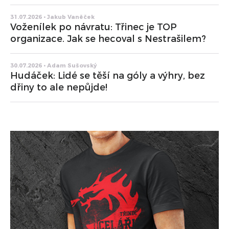
31.07.2026 • Jakub Vaněček
Voženílek po návratu: Třinec je TOP
organizace. Jak se hecoval s Nestrašilem?
30.07.2026 • Adam Sušovský
Hudáček: Lidé se těší na góly a výhry, bez
dřiny to ale nepůjde!