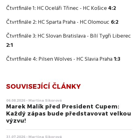
Čtvrtfinále 1: HC Oceláři Třinec - HC Košice
4:2
Čtvrtfinále 2: HC Sparta Praha - HC Olomouc
6:2
Čtvrtfinále 3: HC Slovan Bratislava - Bílí Tygři Liberec
2:1
Čtvrtfinále 4: Pilsen Wolves - HC Slavia Praha
1:3
SOUVISEJÍCÍ ČLÁNKY
06.08.2026 • Martina Sikorová
Marek Malík před President Cupem:
Každý zápas bude představovat velkou
výzvu!
31.07.2026 • Martina Sikorová