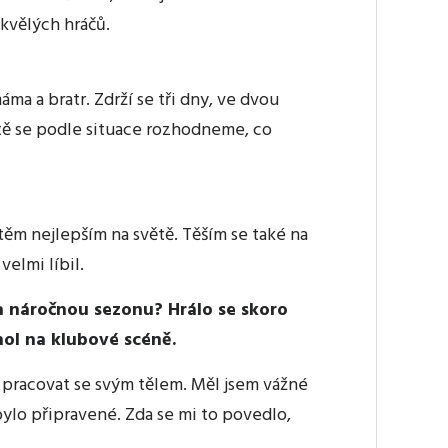
skvělých hráčů.
áma a bratr. Zdrží se tři dny, ve dvou
stě se podle situace rozhodneme, co
těm nejlepším na světě. Těším se také na
velmi líbil.
a náročnou sezonu? Hrálo se skoro
chol na klubové scéně.
 pracovat se svým tělem. Měl jsem vážné
 bylo připravené. Zda se mi to povedlo,