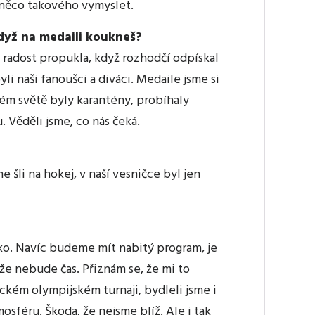
 něco takového vymyslet.
dyž na medaili koukneš?
á radost propukla, když rozhodčí odpískal
i naši fanoušci a diváci. Medaile jsme si
celém světě byly karantény, probíhaly
. Věděli jsme, co nás čeká.
e šli na hokej, v naší vesničce byl jen
eko. Navíc budeme mít nabitý program, je
že nebude čas. Přiznám se, že mi to
ckém olympijském turnaji, bydleli jsme i
osféru. Škoda, že nejsme blíž. Ale i tak