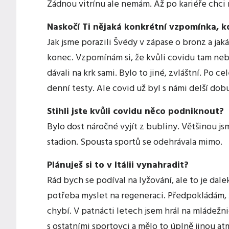
Žádnou vitrínu ale nemám. Až po kariéře chci
Naskočí Ti nějaká konkrétní vzpomínka, k
Jak jsme porazili Švédy v zápase o bronz a jak
konec. Vzpomínám si, že kvůli covidu tam nebyl
dávali na krk sami. Bylo to jiné, zvláštní. Po 
denní testy. Ale covid už byl s námi delší dobu
Stihli jste kvůli covidu něco podniknout?
Bylo dost náročné vyjít z bubliny. Většinou jsm
stadion. Spousta sportů se odehrávala mimo.
Plánuješ si to v Itálii vynahradit?
Rád bych se podíval na lyžování, ale to je dal
potřeba myslet na regeneraci. Předpokládám, 
chybí. V patnácti letech jsem hrál na mládežni
s ostatními sportovci a mělo to úplně jinou atm