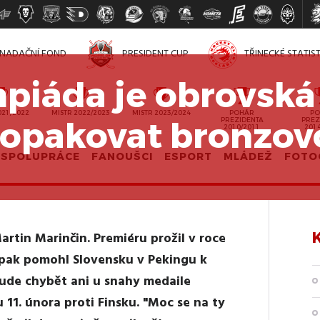
NADAČNÍ FOND
PRESIDENT CUP
TŘINECKÉ STATIS
mpiáda je obrovská
021/2022
MISTR 2022/2023
MISTR 2023/2024
POHÁR
PO
zopakovat bronzov
PREZIDENTA
PREZ
2010/2011
201
SPOLUPRÁCE
FANOUŠCI
ESPORT
MLÁDEŽ
FOTO
artin Marinčin. Premiéru prožil v roce
ky pak pomohl Slovensku v Pekingu k
ude chybět ani u snahy medaile
u 11. února proti Finsku. "Moc se na ty