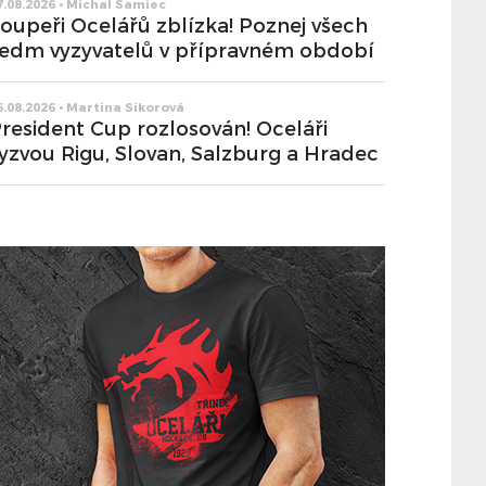
7.08.2026 • Michal Samiec
oupeři Ocelářů zblízka! Poznej všech
edm vyzyvatelů v přípravném období
6.08.2026 • Martina Sikorová
resident Cup rozlosován! Oceláři
yzvou Rigu, Slovan, Salzburg a Hradec