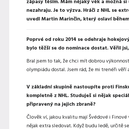
zápasy těším. Mám nějaký věk a možná si 
nezahraju. Je to výzva. Hráči z NHL se ext
uvedl Martin Marinčin, který oslaví běhe
Poprvé od roku 2014 se odehraje hokejový 
bylo těžší se do nominace dostat. Věřil jsi
Bral jsem to tak, že chci mít dobrou výkonnost
olympiádu dostal. Jsem rád, že mi trenéři věří
V základní skupině nastoupíte proti Finsk
kompletně z NHL. Studuješ si nějak speciál
připravený na jejich zbraně?
Člověk ví, jakou kvalitu mají Švédové i Finové
nějak extra sledovat. Když budu ledě, určitě s