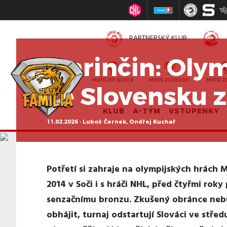
PARTNERSKÝ KLUB
Marinčin: Oly
MISTR 2010/2011
MISTR 2018/2019
MISTR 2020/2021
MISTR 2
se Slovensku 
KLUB
A-TÝM
VSTUPENKY
11.02.2026 · Luboš Černek, Ondřej Kuchař
Potřetí si zahraje na olympijských hrách M
2014 v Soči i s hráči NHL, před čtyřmi ro
senzačnímu bronzu. Zkušený obránce neb
obhájit, turnaj odstartují Slováci ve střed