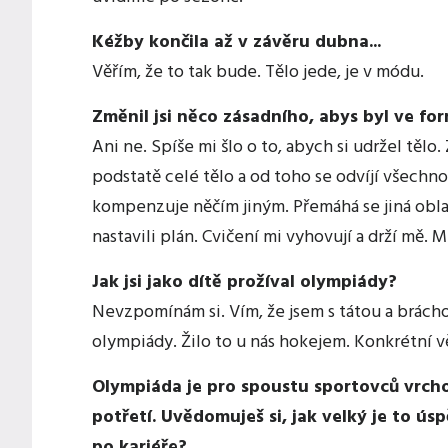
Kéžby končila až v závěru dubna...
Věřím, že to tak bude. Tělo jede, je v módu.
Změnil jsi něco zásadního, abys byl ve fo
Ani ne. Spíše mi šlo o to, abych si udržel tělo
podstatě celé tělo a od toho se odvíjí všechno
kompenzuje něčím jiným. Přemáhá se jiná obla
nastavili plán. Cvičení mi vyhovují a drží mě.
Jak jsi jako dítě prožíval olympiády?
Nevzpomínám si. Vím, že jsem s tátou a bráchou
olympiády. Žilo to u nás hokejem. Konkrétní v
Olympiáda je pro spoustu sportovců vrcho
potřetí. Uvědomuješ si, jak velký je to ús
po kariéře?