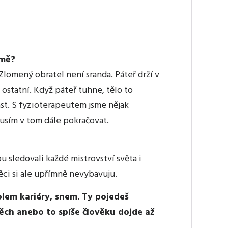
rmě?
. Zlomený obratel není sranda. Páteř drží v
 ostatní. Když páteř tuhne, tělo to
st. S fyzioterapeutem jsme nějak
 Musím v tom dále pokračovat.
 sledovali každé mistrovství světa i
ěci si ale upřímně nevybavuju.
lem kariéry, snem. Ty pojedeš
pěch anebo to spíše člověku dojde až