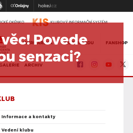
TICKÉ OKÉNKO
KLUBOVÝ INFORMAČNÍ SYSTÉM
 věc! Povede
WERK ARENA
ROZPIS LEDU
FANSHOP
HÁR
ou senzaci?
IDENTA
4/2015
GALERIE
ARCHIV
KLUB
Informace a kontakty
Vedení klubu