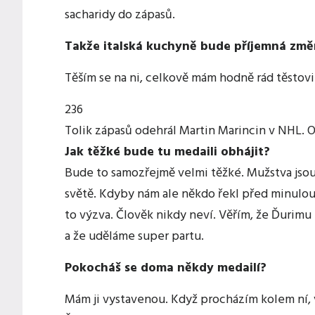
sacharidy do zápasů.
Takže italská kuchyně bude příjemná zm
Těším se na ni, celkově mám hodně rád těstovi
236
Tolik zápasů odehrál Martin Marincin v NHL. 
Jak těžké bude tu medaili obhájit?
Bude to samozřejmě velmi těžké. Mužstva jsou 
světě. Kdyby nám ale někdo řekl před minul
to výzva. Člověk nikdy neví. Věřím, že Ďurim
a že uděláme super partu.
Pokocháš se doma někdy medailí?
Mám ji vystavenou. Když procházím kolem ní,