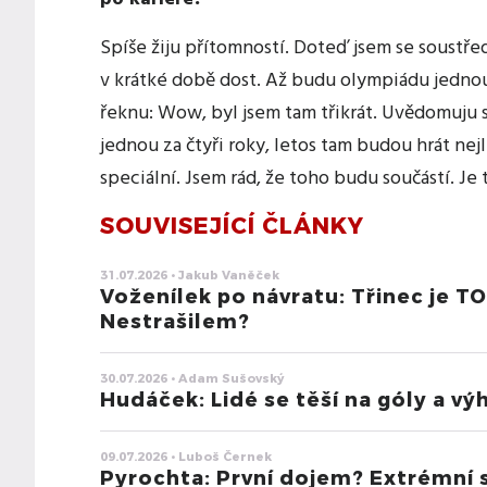
Spíše žiju přítomností. Doteď jsem se soustřed
v krátké době dost. Až budu olympiádu jednou 
řeknu: Wow, byl jsem tam třikrát. Uvědomuju si 
jednou za čtyři roky, letos tam budou hrát nej
speciální. Jsem rád, že toho budu součástí. Je 
SOUVISEJÍCÍ ČLÁNKY
31.07.2026 • Jakub Vaněček
Voženílek po návratu: Třinec je TO
Nestrašilem?
30.07.2026 • Adam Sušovský
Hudáček: Lidé se těší na góly a výh
09.07.2026 • Luboš Černek
Pyrochta: První dojem? Extrémní s