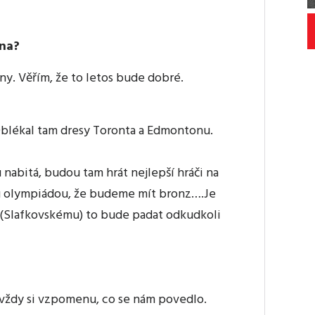
ěna?
ny. Věřím, že to letos bude dobré.
Oblékal tam dresy Toronta a Edmontonu.
nabitá, budou tam hrát nejlepší hráči na
ou olympiádou, že budeme mít bronz….Je
u (Slafkovskému) to bude padat odkudkoli
 vždy si vzpomenu, co se nám povedlo.