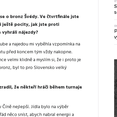
0
S
s
se o bronz Švédy. Ve čtvrtfinále jste
ještě pocity, jak jste proti
0
P
 vyhráli nájezdy?
v
Tube a najedou mi vyběhla vzpomínka na
inutu před koncem tým vždy nakopne.
ce velmi klidně a myslím si, že i proto je
bronz, byl to pro Slovensko velký
radil, že někteří hráči během turnaje
 Číně nejlepší. Jídla bylo na výběr
ád něco sníst, abych nabral energii a