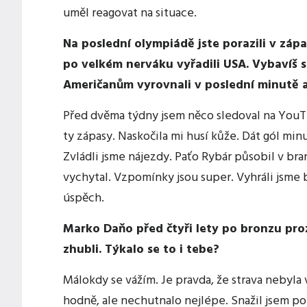
uměl reagovat na situace.
Na poslední olympiádě jste porazili v zápa
po velkém nerváku vyřadili USA. Vybavíš si 
Američanům vyrovnali v poslední minutě a
Před dvěma týdny jsem něco sledoval na You
ty zápasy. Naskočila mi husí kůže. Dát gól m
Zvládli jsme nájezdy. Paťo Rybár působil v bran
vychytal. Vzpomínky jsou super. Vyhráli jsme 
úspěch.
Marko Daňo před čtyři lety po bronzu proz
zhubli. Týkalo se to i tebe?
Málokdy se vážím. Je pravda, že strava nebyla v
hodně, ale nechutnalo nejlépe. Snažil jsem poř