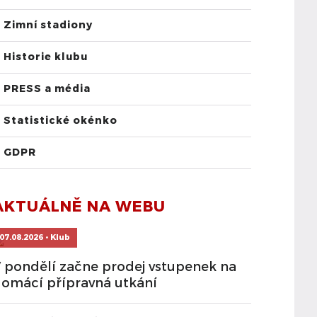
Zimní stadiony
Historie klubu
PRESS a média
Statistické okénko
GDPR
AKTUÁLNĚ NA WEBU
07.08.2026 • Klub
 pondělí začne prodej vstupenek na
omácí přípravná utkání