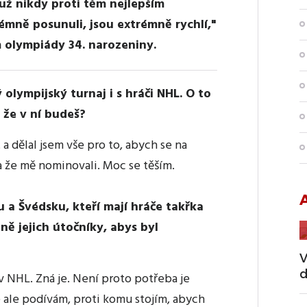
už nikdy proti těm nejlepším
rémně posunuli, jsou extrémně rychlí,"
m olympiády 34. narozeniny.
olympijský turnaj i s hráči NHL. O to
, že v ní budeš?
 a dělal jsem vše pro to, abych se na
 a že mě nominovali. Moc se těším.
u a Švédsku, kteří mají hráče takřka
ně jejich útočníky, abys byl
V
d
 v NHL. Zná je. Není proto potřeba je
e ale podívám, proti komu stojím, abych