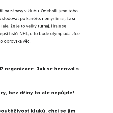
il na zápasy v klubu. Odehráli jsme toho
sledovat po kariéře, nemyslím si, že si
ale, že je to velký turnaj. Hraje se
lepší hráči NHL, o to bude olympiáda více
to obrovská věc.
P organizace. Jak se hecoval s
ry, bez dřiny to ale nepůjde!
outěživost kluků, chci se jim