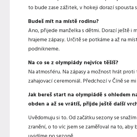
to bude zase zážitek, v hokeji dorazí spousta 
Budeš mít na místě rodinu?
Ano, přijede manželka s dětmi. Dorazí ještě i m
hrajeme zápasy. Určitě se potkáme a až na mí
podnikneme.
Na co se z olympiády nejvíce těšíš?
Na atmosféru. Na zápasy a možnost hrát proti 
zahajovací ceremoniál. Předchozí v Číně se mi 
Jak bereš start na olympiádě s ohledem n
obden a až se vrátíš, přijde ještě další vr
Uvědomuju si to. Od začátku sezony se snažím
zranění, o to víc jsem se zaměřoval na to, aby
uvidíme po sezoně.