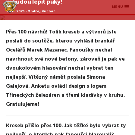
ni budou lepit puky!
MENU
24.10.2025 · Ondřej Kuchař
Přes 100 návrhů! Tolik kreseb a výtvorů jste
poslali do soutěže, kterou vyhlásil brankář
Ocelářů Marek Mazanec. Fanoušky nechal
navrhnout své nové betony, zároveň je pak ve
dvoukolovém hlasování nechal vybrat ten
nejlepší. Vítězný námět poslala Simona
Galejová. Anketu ovládl design s logem
Třineckých železáren a třemi kladívky v kruhu.
Gratulujeme!
Kreseb přišlo přes 100. Jak těžké bylo vybrat ty
nejlepší, o kterých pak fanoušci hlasovali?