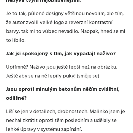
nebývá tvým nejoblíbenějším.
Je to tak, půlené designy většinou nevolím, ale tím,
že autor zvolil velké logo a reverzní kontrastní
barvy, tak mi to vůbec nevadilo. Naopak, hned se mi
to líbilo.
Jak jsi spokojený s tím, jak vypadají naživo?
Upřímně? Naživo jsou ještě lepší než na obrázku.
Ještě aby se na ně lepily puky! (směje se)
Jsou oproti minulým betonům něčím zvláštní,
odlišné?
Liší se jen v detailech, drobnostech. Malinko jsem je
nechal zkrátit oproti těm posledním a udělaly se
lehké úpravy v systému zapínání.