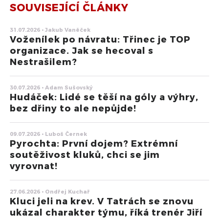
SOUVISEJÍCÍ ČLÁNKY
31.07.2026 • Jakub Vaněček
Voženílek po návratu: Třinec je TOP
organizace. Jak se hecoval s
Nestrašilem?
30.07.2026 • Adam Sušovský
Hudáček: Lidé se těší na góly a výhry,
bez dřiny to ale nepůjde!
09.07.2026 • Luboš Černek
Pyrochta: První dojem? Extrémní
soutěživost kluků, chci se jim
vyrovnat!
27.06.2026 • Ondřej Kuchař
Kluci jeli na krev. V Tatrách se znovu
ukázal charakter týmu, říká trenér Jiří