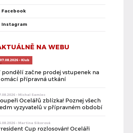
Facebook
Instagram
AKTUÁLNĚ NA WEBU
07.08.2026 • Klub
 pondělí začne prodej vstupenek na
omácí přípravná utkání
7.08.2026 • Michal Samiec
oupeři Ocelářů zblízka! Poznej všech
edm vyzyvatelů v přípravném období
6.08.2026 • Martina Sikorová
resident Cup rozlosován! Oceláři