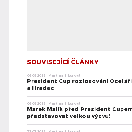
SOUVISEJÍCÍ ČLÁNKY
06.08.2026 • Martina Sikorová
President Cup rozlosován! Oceláři
a Hradec
06.08.2026 • Martina Sikorová
Marek Malík před President Cupe
představovat velkou výzvu!
31.07.2026 • Martina Sikorová