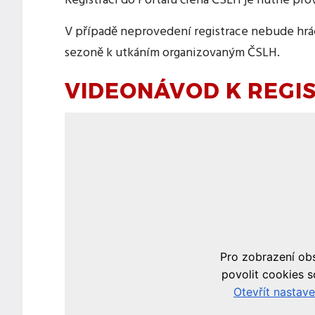
Registraci do Portálu člena ČSLH je nutné pro
V případě neprovedení registrace nebude hráč
sezoně k utkáním organizovaným ČSLH.
VIDEONÁVOD K REGI