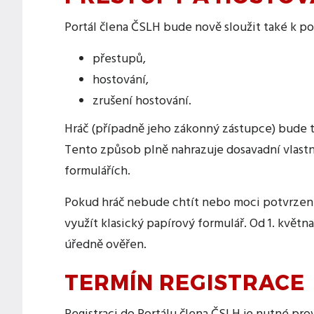
Portál člena ČSLH bude nově sloužit také k po
přestupů,
hostování,
zrušení hostování.
Hráč (případně jeho zákonný zástupce) bude t
Tento způsob plně nahrazuje dosavadní vlast
formulářích.
Pokud hráč nebude chtít nebo moci potvrzení
využít klasický papírový formulář. Od 1. květn
úředně ověřen.
TERMÍN REGISTRACE