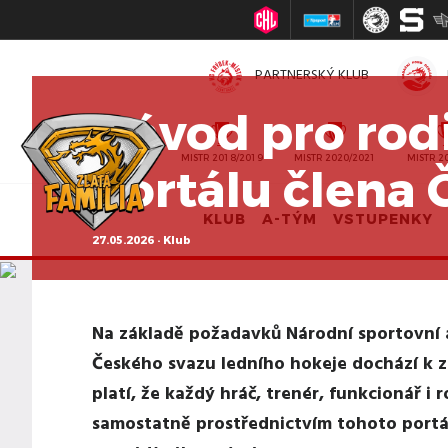
PARTNERSKÝ KLUB
Návod pro rodi
MISTR 2010/2011
MISTR 2018/2019
MISTR 2020/2021
MISTR 2
portálu člena
KLUB
A-TÝM
VSTUPENKY
27.05.2026 · Klub
Na základě požadavků Národní sportovní 
Českého svazu ledního hokeje dochází k z
platí, že každý hráč, trenér, funkcionář i 
samostatně prostřednictvím tohoto portálu