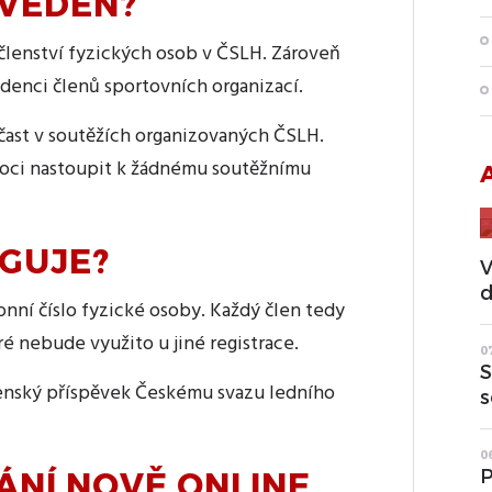
AVEDEN?
členství fyzických osob v ČSLH. Zároveň
denci členů sportovních organizací.
čast v soutěžích organizovaných ČSLH.
oci nastoupit k žádnému soutěžnímu
NGUJE?
V
d
onní číslo fyzické osoby. Každý člen tedy
ré nebude využito u jiné registrace.
0
S
lenský příspěvek Českému svazu ledního
s
0
P
ÁNÍ NOVĚ ONLINE