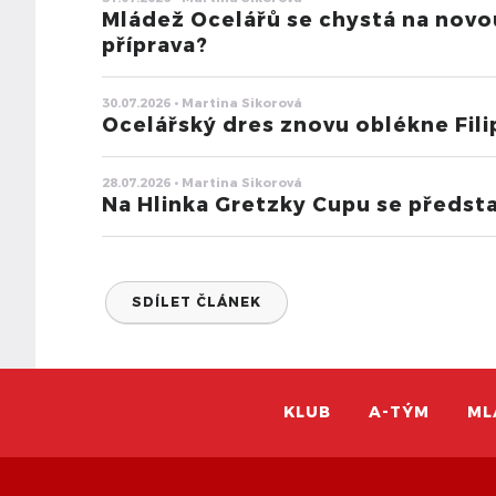
Mládež Ocelářů se chystá na novo
příprava?
30.07.2026 • Martina Sikorová
Ocelářský dres znovu oblékne Filip
28.07.2026 • Martina Sikorová
Na Hlinka Gretzky Cupu se představ
SDÍLET ČLÁNEK
KLUB
A-TÝM
ML