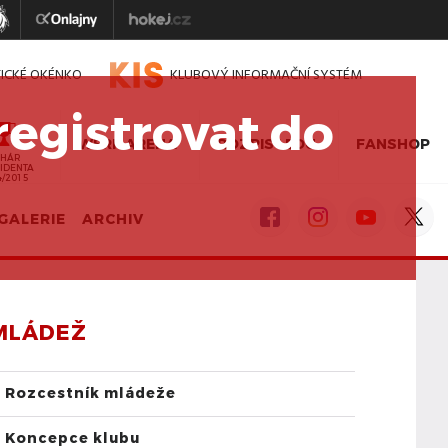
TICKÉ OKÉNKO
KLUBOVÝ INFORMAČNÍ SYSTÉM
registrovat do
WERK ARENA
ROZPIS LEDU
FANSHOP
HÁR
IDENTA
4/2015
GALERIE
ARCHIV
MLÁDEŽ
Rozcestník mládeže
Koncepce klubu