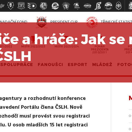
NADAČNÍ FOND
PRESIDENT CUP
TŘINECKÉ STATIS
če a hráče: Jak se 
021/2022
MISTR 2022/2023
MISTR 2023/2024
POHÁR
PO
 ČSLH
PREZIDENTA
PREZ
2010/2011
201
SPOLUPRÁCE
FANOUŠCI
ESPORT
MLÁDEŽ
FOTO
agentury a rozhodnutí konference
avedení Portálu člena ČSLH. Nově
rozhodčí musí provést svou registraci
. U osob mladších 15 let registraci