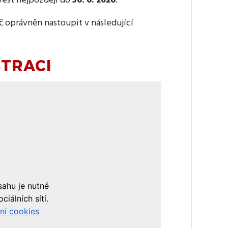
vést nejpozději do
30. 6. 2026
.
 oprávněn nastoupit v následující
STRACI