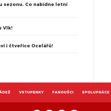
u sezonu. Co nabídne letní
 Vlk!
í i čtveřice Ocelářů!
ÁDEŽ
VSTUPENKY
FANOUŠCI
SPOLUPRÁCE