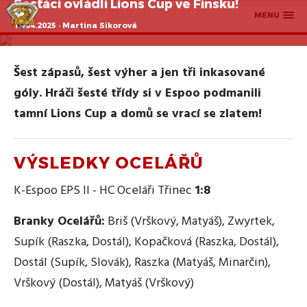
Šesťáci ovládli Lions Cup ve Finsku!
MENU
19.04.2025 · Martina Sikorová
Šest zápasů, šest výher a jen tři inkasované
góly. Hráči šesté třídy si v Espoo podmanili
tamní Lions Cup a domů se vrací se zlatem!
VÝSLEDKY OCELÁŘŮ
K-Espoo EPS II - HC Oceláři Třinec
1:8
Branky Ocelářů:
Briš (Vrškový, Matyáš), Zwyrtek,
Supík (Raszka, Dostál), Kopačková (Raszka, Dostál),
Dostál (Supík, Slovák), Raszka (Matyáš, Minarčin),
Vrškový (Dostál), Matyáš (Vrškový)