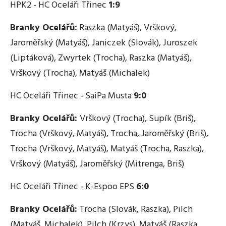
HPK2 - HC Oceláři Třinec
1:9
Branky Ocelářů:
Raszka (Matyáš), Vrškový,
Jaroměřský (Matyáš), Janiczek (Slovák), Juroszek
(Liptáková), Zwyrtek (Trocha), Raszka (Matyáš),
Vrškový (Trocha), Matyáš (Michalek)
HC Oceláři Třinec
- SaiPa Musta
9:0
Branky Ocelářů:
Vrškový (Trocha), Supík (Briš),
Trocha (Vrškový, Matyáš), Trocha, Jaroměřský (Briš),
Trocha (Vrškový, Matyáš), Matyáš (Trocha, Raszka),
Vrškový (Matyáš), Jaroměřský (Mitrenga, Briš)
HC Oceláři Třinec - K-Espoo EPS
6:0
Branky Ocelářů:
Trocha (Slovák, Raszka), Pilch
(Matyáš, Michalek), Pilch (Krzys), Matyáš (Raszka,