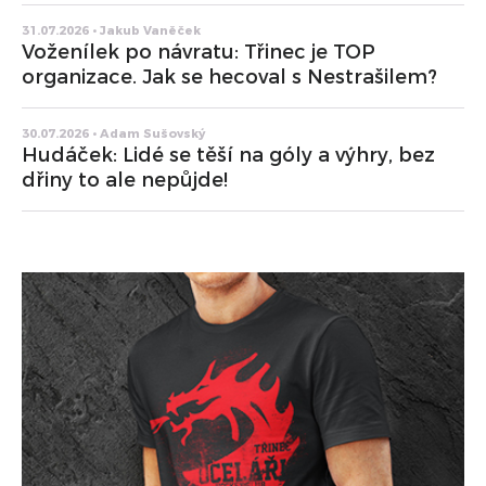
31.07.2026 • Jakub Vaněček
Voženílek po návratu: Třinec je TOP
organizace. Jak se hecoval s Nestrašilem?
30.07.2026 • Adam Sušovský
Hudáček: Lidé se těší na góly a výhry, bez
dřiny to ale nepůjde!