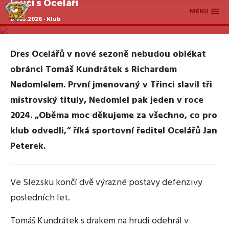
loučí s Oceláři
MENU
01.05.2026 · Klub
Dres Ocelářů v nové sezoně nebudou oblékat
obránci Tomáš Kundrátek s Richardem
Nedomlelem. První jmenovaný v Třinci slavil tři
mistrovský tituly, Nedomlel pak jeden v roce
2024. „Oběma moc děkujeme za všechno, co pro
klub odvedli,“ říká sportovní ředitel Ocelářů Jan
Peterek.
Ve Slezsku končí dvě výrazné postavy defenzivy
posledních let.
Tomáš Kundrátek s drakem na hrudi odehrál v