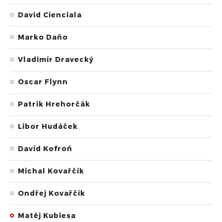
David Cienciala
Marko Daňo
Vladimír Dravecký
Oscar Flynn
Patrik Hrehorčák
Libor Hudáček
David Kofroň
Michal Kovařčík
Ondřej Kovařčík
Matěj Kubiesa