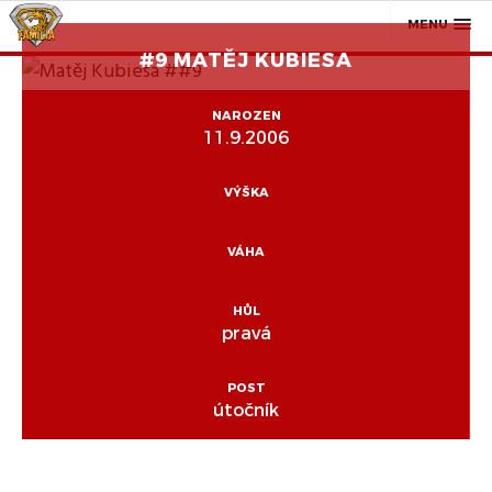
MENU
#9 MATĚJ KUBIESA
NAROZEN
11.9.2006
VÝŠKA
VÁHA
HŮL
pravá
POST
útočník