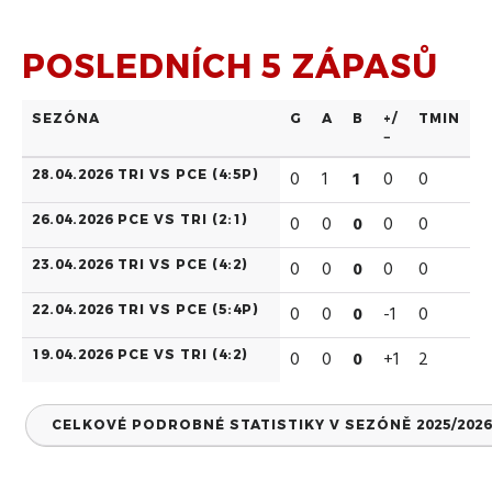
POSLEDNÍCH 5 ZÁPASŮ
SEZÓNA
G
A
B
+/
TMIN
−
28.04.2026 TRI VS PCE (
4:5P
)
0
1
1
0
0
26.04.2026 PCE VS TRI (
2:1
)
0
0
0
0
0
23.04.2026 TRI VS PCE (
4:2
)
0
0
0
0
0
22.04.2026 TRI VS PCE (
5:4P
)
0
0
0
-1
0
19.04.2026 PCE VS TRI (
4:2
)
0
0
0
+1
2
CELKOVÉ PODROBNÉ STATISTIKY V SEZÓNĚ 2025/2026