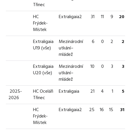
Třinec
HC
Extraligaia2
31
11
9
20
Frýdek-
Místek
Extraligaia
Mezinárodní
6
0
2
2
U19 (vše)
utkání–
mládež
Extraligaia
Mezinárodní
10
0
3
3
U20 (vše)
utkání–
mládež
2025-
HC Oceláři
Extraligaia
21
4
1
5
2026
Třinec
HC
Extraligaia2
25
16
15
31
Frýdek-
Místek