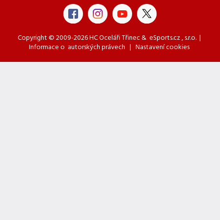
Copyright © 2009-2026 HC Oceláři Třinec &
eSports.cz
, s.r.o. |
Informace o
autorských právech
|
Nastavení cookies