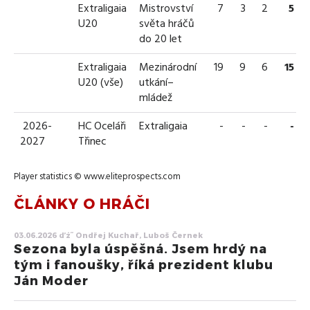
Extraligaia
Mistrovství
7
3
2
5
U20
světa hráčů
do 20 let
Extraligaia
Mezinárodní
19
9
6
15
U20 (vše)
utkání–
mládež
2026-
HC Oceláři
Extraligaia
-
-
-
-
2027
Třinec
Player statistics ©
www.eliteprospects.com
ČLÁNKY O HRÁČI
03.06.2026 ďż˝ Ondřej Kuchař, Luboš Černek
Sezona byla úspěšná. Jsem hrdý na
tým i fanoušky, říká prezident klubu
Ján Moder