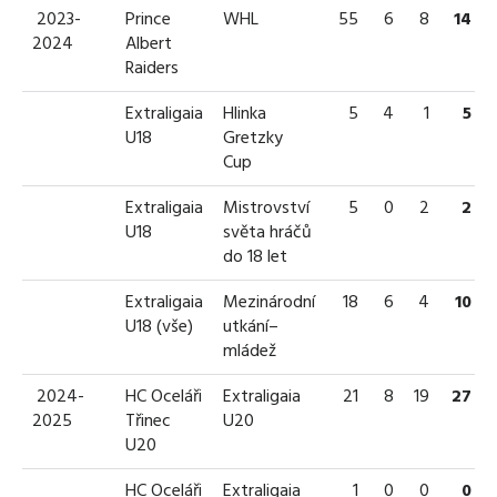
2023-
Prince
WHL
55
6
8
14
2024
Albert
Raiders
Extraligaia
Hlinka
5
4
1
5
U18
Gretzky
Cup
Extraligaia
Mistrovství
5
0
2
2
U18
světa hráčů
do 18 let
Extraligaia
Mezinárodní
18
6
4
10
U18 (vše)
utkání–
mládež
2024-
HC Oceláři
Extraligaia
21
8
19
27
2025
Třinec
U20
U20
HC Oceláři
Extraligaia
1
0
0
0