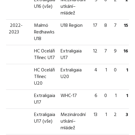
U16 (vše)
utkání–
mládež
2022-
Malmö
U18 Region
17
8
7
15
2023
Redhawks
U18
HC Oceláři
Extraligaia
12
7
9
16
Třinec U17
U17
HC Oceláři
Extraligaia
4
1
0
1
Třinec
U20
U20
Extraligaia
WHC-17
6
0
1
1
U17
Extraligaia
Mezinárodní
13
1
2
3
U17 (vše)
utkání–
mládež