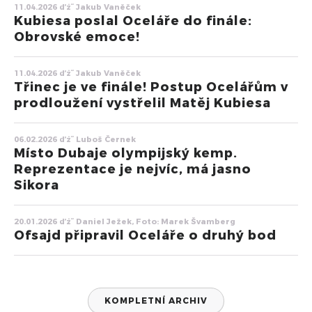
11.04.2026 ďż˝ Jakub Vaněček
Kubiesa poslal Oceláře do finále:
Obrovské emoce!
11.04.2026 ďż˝ Jakub Vaněček
Třinec je ve finále! Postup Ocelářům v
prodloužení vystřelil Matěj Kubiesa
06.02.2026 ďż˝ Luboš Černek
Místo Dubaje olympijský kemp.
Reprezentace je nejvíc, má jasno
Sikora
20.01.2026 ďż˝ Daniel Ježek, Foto: Marek Švamberg
Ofsajd připravil Oceláře o druhý bod
KOMPLETNÍ ARCHIV