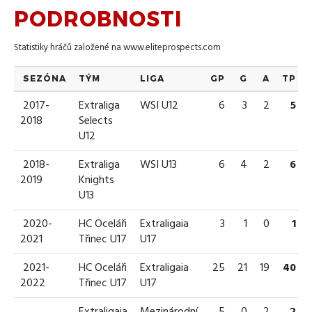
PODROBNOSTI
Statistiky hráčů založené na
www.eliteprospects.com
SEZÓNA
TÝM
LIGA
GP
G
A
TP
2017-
Extraliga
WSI U12
6
3
2
5
2018
Selects
U12
2018-
Extraliga
WSI U13
6
4
2
6
2019
Knights
U13
2020-
HC Oceláři
Extraligaia
3
1
0
1
2021
Třinec U17
U17
2021-
HC Oceláři
Extraligaia
25
21
19
40
2022
Třinec U17
U17
Extraligaia
Mezinárodní
5
0
2
2