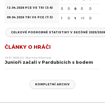
12.04.2026 PCE VS TRI (
3:6
)
0
0
0
0
0
09.04.2026 TRI VS PCE (
7:3
)
1
0
1
+1
0
CELKOVÉ PODROBNÉ STATISTIKY V SEZÓNĚ 2025/2026
ČLÁNKY O HRÁČI
16.01.2026 ďż˝ Martina Sikorová
Junioři začali v Pardubicích s bodem
KOMPLETNÍ ARCHIV