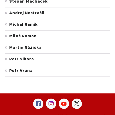
Štěpán Macháček
Andrej Nestrašil
Michal Ramik
Miloš Roman
Martin Růžička
Petr Sikora
Petr Vrána