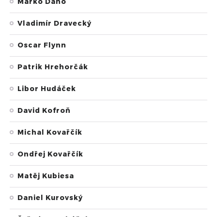
Marko Daňo
Vladimír Dravecký
Oscar Flynn
Patrik Hrehorčák
Libor Hudáček
David Kofroň
Michal Kovařčík
Ondřej Kovařčík
Matěj Kubiesa
Daniel Kurovský