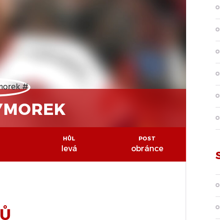
YMOREK
HŮL
POST
levá
obránce
SŮ