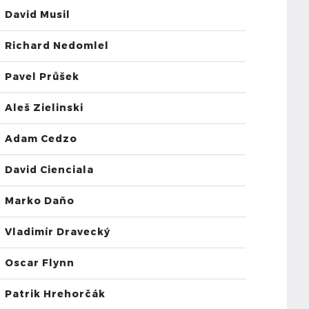
David Musil
Richard Nedomlel
Pavel Průšek
Aleš Zielinski
Adam Cedzo
David Cienciala
Marko Daňo
Vladimír Dravecký
Oscar Flynn
Patrik Hrehorčák