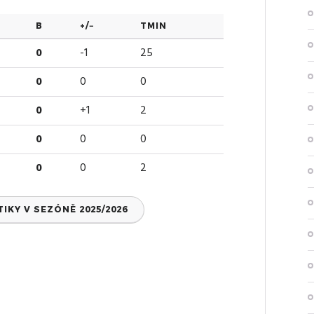
B
+/−
TMIN
0
-1
25
0
0
0
0
+1
2
0
0
0
0
0
2
KY V SEZÓNĚ 2025/2026