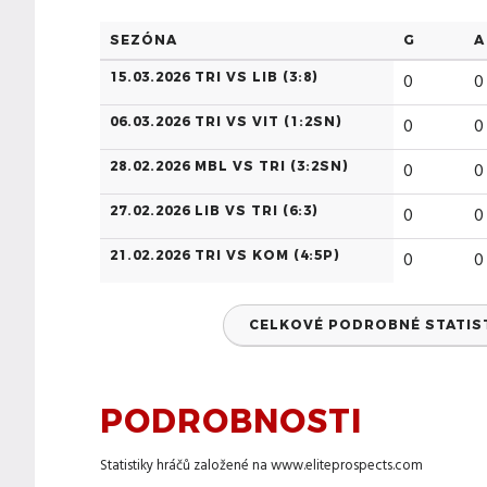
SEZÓNA
G
A
15.03.2026 TRI VS LIB (
3:8
)
0
0
06.03.2026 TRI VS VIT (
1:2SN
)
0
0
28.02.2026 MBL VS TRI (
3:2SN
)
0
0
27.02.2026 LIB VS TRI (
6:3
)
0
0
21.02.2026 TRI VS KOM (
4:5P
)
0
0
CELKOVÉ PODROBNÉ STATISTI
PODROBNOSTI
Statistiky hráčů založené na
www.eliteprospects.com