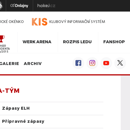
TICKÉ OKÉNKO
KLUBOVÝ INFORMAČNÍ SYSTÉM
WERK ARENA
ROZPIS LEDU
FANSHOP
HÁR
IDENTA
4/2015
GALERIE
ARCHIV
A-TÝM
Zápasy ELH
Přípravné zápasy