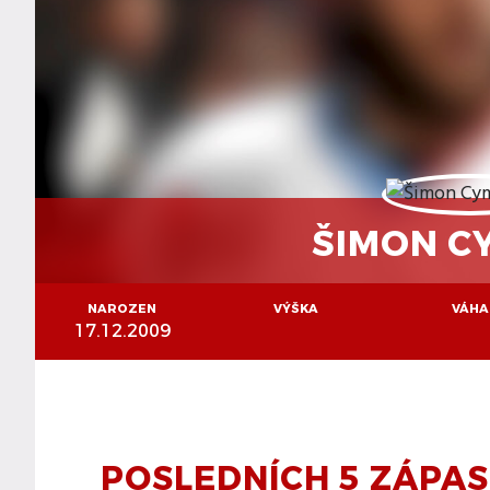
ŠIMON C
NAROZEN
VÝŠKA
VÁHA
17.12.2009
POSLEDNÍCH 5 ZÁPA