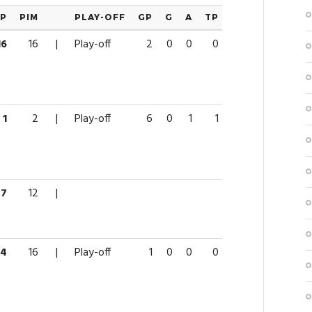
P
PIM
PLAY-OFF
GP
G
A
TP
PIM
16
16
|
Play-off
2
0
0
0
2
1
2
|
Play-off
6
0
1
1
2
7
12
|
4
16
|
Play-off
1
0
0
0
25