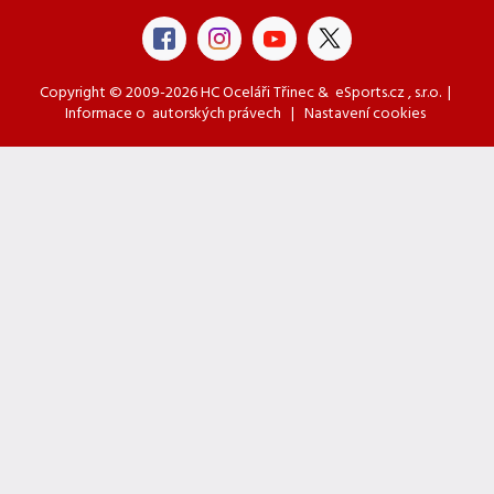
Copyright © 2009-2026 HC Oceláři Třinec &
eSports.cz
, s.r.o. |
Informace o
autorských právech
|
Nastavení cookies