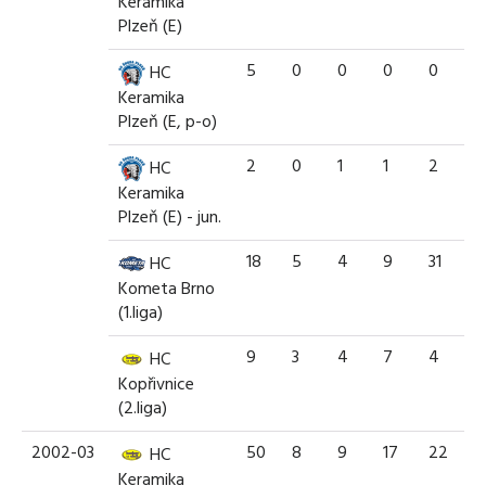
Keramika
Plzeň (E)
5
0
0
0
0
HC
Keramika
Plzeň (E, p-o)
2
0
1
1
2
HC
Keramika
Plzeň (E) - jun.
18
5
4
9
31
HC
Kometa Brno
(1.liga)
9
3
4
7
4
HC
Kopřivnice
(2.liga)
2002-03
50
8
9
17
22
HC
Keramika