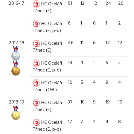
2016-17
51
12
12
24
20
HC Oceláři
Třinec (E)
6
1
0
1
2
HC Oceláři
Třinec (E, p-o)
2017-18
46
11
6
17
12
HC Oceláři
Třinec (E)
18
4
1
5
2
HC Oceláři
Třinec (E, p-o)
12
5
4
9
4
HC Oceláři
Třinec (CHL)
2018-19
37
10
9
19
10
HC Oceláři
Třinec (E)
17
2
2
4
8
HC Oceláři
Třinec (E, p-o)