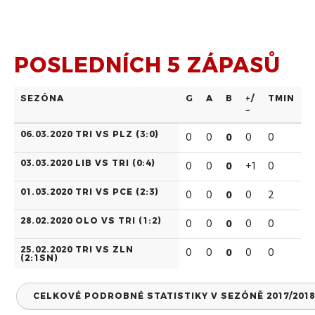
POSLEDNÍCH 5 ZÁPASŮ
SEZÓNA
G
A
B
+/
TMIN
−
06.03.2020 TRI VS PLZ (
3:0
)
0
0
0
0
0
03.03.2020 LIB VS TRI (
0:4
)
0
0
0
+1
0
01.03.2020 TRI VS PCE (
2:3
)
0
0
0
0
2
28.02.2020 OLO VS TRI (
1:2
)
0
0
0
0
0
25.02.2020 TRI VS ZLN
0
0
0
0
0
(
2:1SN
)
CELKOVÉ PODROBNÉ STATISTIKY V SEZÓNĚ 2017/2018