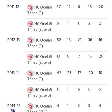
2011-12
37
12
6
18
20
HC Oceláři
Třinec (E)
5
1
1
2
2
HC Oceláři
Třinec (E, p-o)
2012-13
52
15
21
36
16
HC Oceláři
Třinec (E)
13
8
7
15
26
HC Oceláři
Třinec (E, p-o)
2013-14
47
23
17
40
10
HC Oceláři
Třinec (E)
11
1
5
6
6
HC Oceláři
Třinec (E, p-o)
2014-15
4
1
2
3
4
HC Oceláři