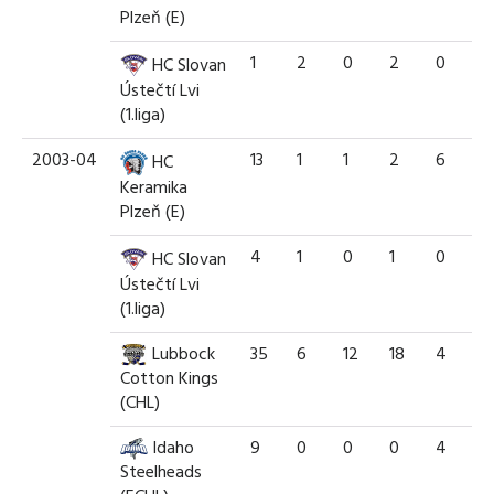
Plzeň (E)
1
2
0
2
0
HC Slovan
Ústečtí Lvi
(1.liga)
2003-04
13
1
1
2
6
HC
Keramika
Plzeň (E)
4
1
0
1
0
HC Slovan
Ústečtí Lvi
(1.liga)
Lubbock
35
6
12
18
4
Cotton Kings
(CHL)
Idaho
9
0
0
0
4
Steelheads