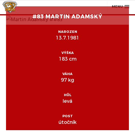
MENU
#83 MARTIN ADAMSKÝ
NAROZEN
13.7.1981
VÝŠKA
183 cm
VÁHA
97 kg
HŮL
levá
POST
útočník