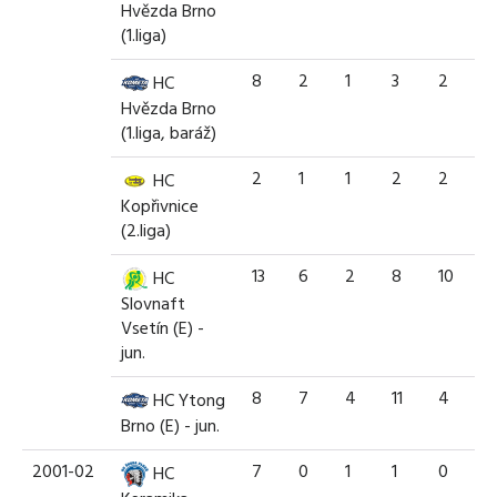
Hvězda Brno
(1.liga)
8
2
1
3
2
HC
Hvězda Brno
(1.liga, baráž)
2
1
1
2
2
HC
Kopřivnice
(2.liga)
13
6
2
8
10
HC
Slovnaft
Vsetín (E) -
jun.
8
7
4
11
4
HC Ytong
Brno (E) - jun.
2001-02
7
0
1
1
0
HC