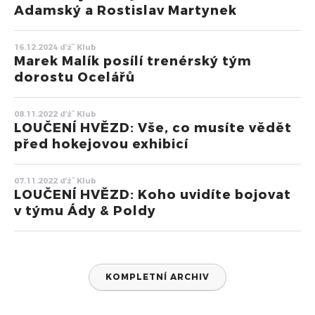
Adamský a Rostislav Martynek
16.12.2024 ďż˝ Klub
Marek Malík posílí trenérský tým
dorostu Ocelářů
08.11.2022 ďż˝ Klub
LOUČENÍ HVĚZD: Vše, co musíte vědět
před hokejovou exhibicí
07.11.2022 ďż˝ Klub
LOUČENÍ HVĚZD: Koho uvidíte bojovat
v týmu Ády & Poldy
KOMPLETNÍ ARCHIV