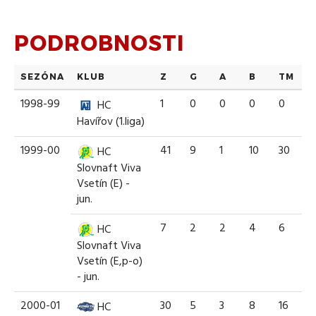
PODROBNOSTI
SEZÓNA
KLUB
Z
G
A
B
TM
1998-99
1
0
0
0
0
HC
Havířov (1.liga)
1999-00
41
9
1
10
30
HC
Slovnaft Viva
Vsetín (E) -
jun.
7
2
2
4
6
HC
Slovnaft Viva
Vsetín (E,p-o)
- jun.
2000-01
30
5
3
8
16
HC