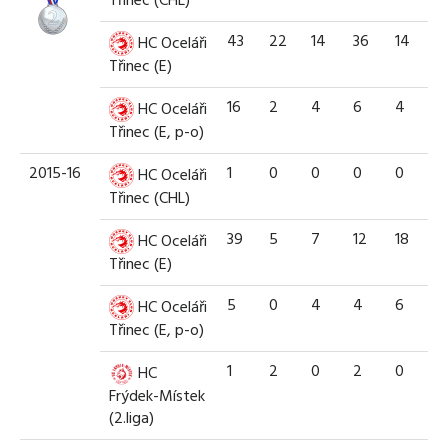
Třinec (CHL)
43
22
14
36
14
HC Oceláři
Třinec (E)
16
2
4
6
4
HC Oceláři
Třinec (E, p-o)
2015-16
1
0
0
0
0
HC Oceláři
Třinec (CHL)
39
5
7
12
18
HC Oceláři
Třinec (E)
5
0
4
4
6
HC Oceláři
Třinec (E, p-o)
1
2
0
2
0
HC
Frýdek-Místek
(2.liga)