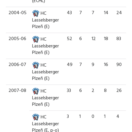
(ECHL)
2004-05
43
7
7
14
24
HC
Lasselsberger
Plzeň (E)
2005-06
52
6
12
18
83
HC
Lasselsberger
Plzeň (E)
2006-07
49
7
9
16
90
HC
Lasselsberger
Plzeň (E)
2007-08
33
6
2
8
26
HC
Lasselsberger
Plzeň (E)
3
1
0
1
4
HC
Lasselsberger
Plzeň (E, p-o)