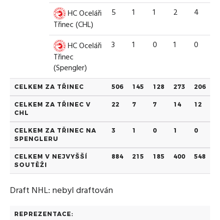
5
1
1
2
4
HC Oceláři
Třinec (CHL)
3
1
0
1
0
HC Oceláři
Třinec
(Spengler)
CELKEM ZA TŘINEC
506
145
128
273
206
CELKEM ZA TŘINEC V
22
7
7
14
12
CHL
CELKEM ZA TŘINEC NA
3
1
0
1
0
SPENGLERU
CELKEM V NEJVYŠŠÍ
884
215
185
400
548
SOUTĚŽI
Draft NHL: nebyl draftován
REPREZENTACE: