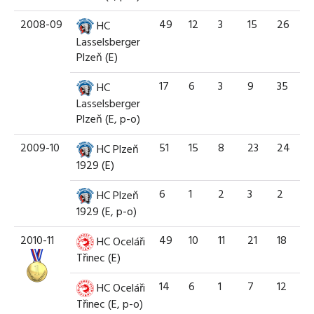
2008-09
49
12
3
15
26
HC
Lasselsberger
Plzeň (E)
17
6
3
9
35
HC
Lasselsberger
Plzeň (E, p-o)
2009-10
51
15
8
23
24
HC Plzeň
1929 (E)
6
1
2
3
2
HC Plzeň
1929 (E, p-o)
2010-11
49
10
11
21
18
HC Oceláři
Třinec (E)
14
6
1
7
12
HC Oceláři
Třinec (E, p-o)