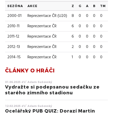
SEZÓNA
AKCE
Z
G
A
B
TM
2000-01
Reprezentace ČR (U20)
8
0
0
0
0
2010-11
Reprezentace ČR
6
0
0
0
0
2011-12
Reprezentace ČR
6
0
0
0
0
2012-13
Reprezentace ČR
2
0
0
0
0
2014-15
Reprezentace ČR
1
0
0
0
0
ČLÁNKY O HRÁČI
01.06.2025 ďż˝ Adam Sušovský
Vydražte si podepsanou sedačku ze
starého zimního stadionu
12.02.2025 ďż˝ Adam Sušovský
Ocelářský PUB QUIZ: Dorazí Martin