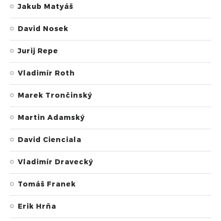
Jakub Matyáš
David Nosek
Jurij Repe
Vladimír Roth
Marek Trončinský
Martin Adamský
David Cienciala
Vladimír Dravecký
Tomáš Franek
Erik Hrňa