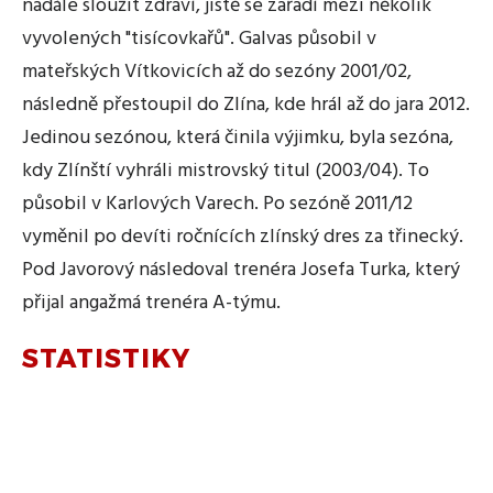
nadále sloužit zdraví, jistě se zařadí mezi několik
vyvolených "tisícovkařů". Galvas působil v
mateřských Vítkovicích až do sezóny 2001/02,
následně přestoupil do Zlína, kde hrál až do jara 2012.
Jedinou sezónou, která činila výjimku, byla sezóna,
kdy Zlínští vyhráli mistrovský titul (2003/04). To
působil v Karlových Varech. Po sezóně 2011/12
vyměnil po devíti ročnících zlínský dres za třinecký.
Pod Javorový následoval trenéra Josefa Turka, který
přijal angažmá trenéra A-týmu.
STATISTIKY