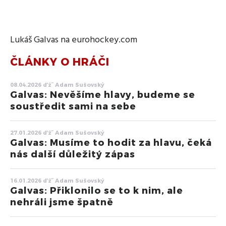
Lukáš Galvas na eurohockey.com
ČLÁNKY O HRÁČI
08.04.2026 ďż˝ Adam Sušovský
Galvas: Nevěšíme hlavy, budeme se
soustředit sami na sebe
27.01.2026 ďż˝ Adam Sušovský
Galvas: Musíme to hodit za hlavu, čeká
nás další důležitý zápas
16.01.2026 ďż˝ Adam Sušovský
Galvas: Přiklonilo se to k nim, ale
nehráli jsme špatně