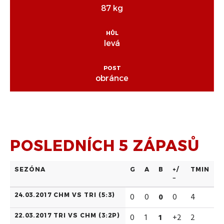
87 kg
HŮL
levá
POST
obránce
POSLEDNÍCH 5 ZÁPASŮ
SEZÓNA
G
A
B
+/
TMIN
−
24.03.2017 CHM VS TRI (
5:3
)
0
0
0
0
4
22.03.2017 TRI VS CHM (
3:2P
)
0
1
1
+2
2