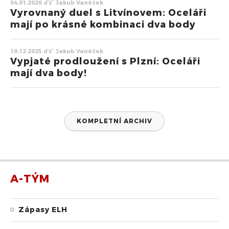
04.01.2026 ďż˝ Jakub Vaněček
Vyrovnaný duel s Litvínovem: Oceláři
mají po krásné kombinaci dva body
19.12.2025 ďż˝ Jakub Vaněček
Vypjaté prodloužení s Plzní: Oceláři
mají dva body!
KOMPLETNÍ ARCHIV
A-TÝM
Zápasy ELH