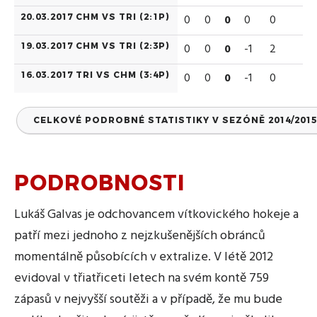
20.03.2017 CHM VS TRI (
2:1P
)
0
0
0
0
0
19.03.2017 CHM VS TRI (
2:3P
)
0
0
0
-1
2
16.03.2017 TRI VS CHM (
3:4P
)
0
0
0
-1
0
CELKOVÉ PODROBNÉ STATISTIKY V SEZÓNĚ 2014/2015
PODROBNOSTI
Lukáš Galvas je odchovancem vítkovického hokeje a
patří mezi jednoho z nejzkušenějších obránců
momentálně působících v extralize. V létě 2012
evidoval v třiatřiceti letech na svém kontě 759
zápasů v nejvyšší soutěži a v případě, že mu bude