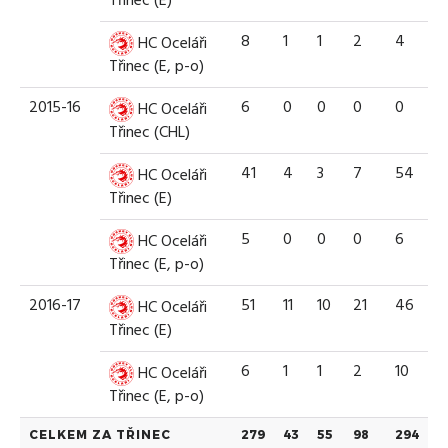
Třinec (E)
8
1
1
2
4
HC Oceláři
Třinec (E, p-o)
2015-16
6
0
0
0
0
HC Oceláři
Třinec (CHL)
41
4
3
7
54
HC Oceláři
Třinec (E)
5
0
0
0
6
HC Oceláři
Třinec (E, p-o)
2016-17
51
11
10
21
46
HC Oceláři
Třinec (E)
6
1
1
2
10
HC Oceláři
Třinec (E, p-o)
CELKEM ZA TŘINEC
279
43
55
98
294