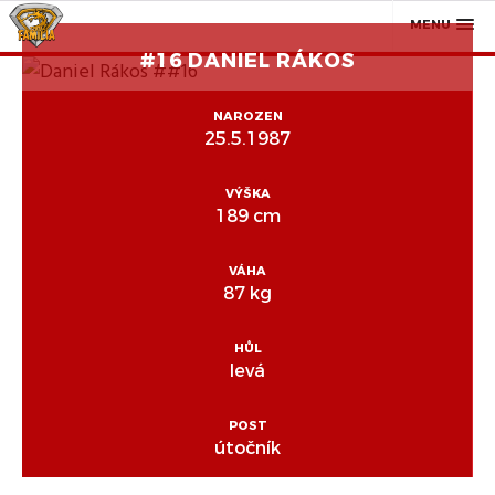
MENU
#16 DANIEL RÁKOS
NAROZEN
25.5.1987
VÝŠKA
189 cm
VÁHA
87 kg
HŮL
levá
POST
útočník