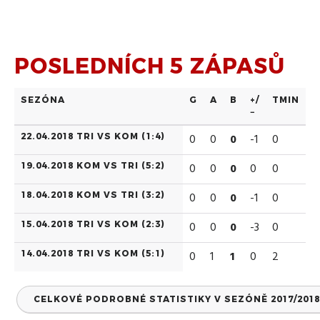
POSLEDNÍCH 5 ZÁPASŮ
SEZÓNA
G
A
B
+/
TMIN
−
22.04.2018 TRI VS KOM (
1:4
)
0
0
0
-1
0
19.04.2018 KOM VS TRI (
5:2
)
0
0
0
0
0
18.04.2018 KOM VS TRI (
3:2
)
0
0
0
-1
0
15.04.2018 TRI VS KOM (
2:3
)
0
0
0
-3
0
14.04.2018 TRI VS KOM (
5:1
)
0
1
1
0
2
CELKOVÉ PODROBNÉ STATISTIKY V SEZÓNĚ 2017/2018