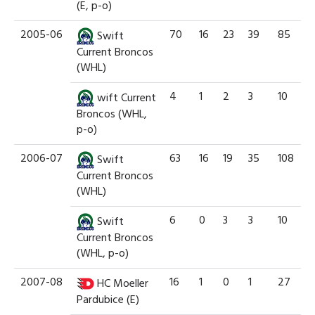
(E, p-o)
2005-06
70
16
23
39
85
Swift
Current Broncos
(WHL)
4
1
2
3
10
wift Current
Broncos (WHL,
p-o)
2006-07
63
16
19
35
108
Swift
Current Broncos
(WHL)
6
0
3
3
10
Swift
Current Broncos
(WHL, p-o)
2007-08
16
1
0
1
27
HC Moeller
Pardubice (E)