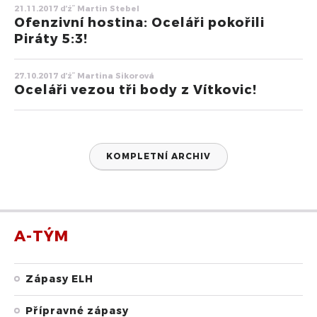
21.11.2017 ďż˝ Martin Stebel
Ofenzivní hostina: Oceláři pokořili
Piráty 5:3!
27.10.2017 ďż˝ Martina Sikorová
Oceláři vezou tři body z Vítkovic!
KOMPLETNÍ ARCHIV
A-TÝM
Zápasy ELH
Přípravné zápasy