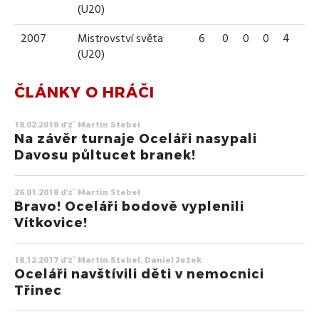
(U20)
2007
Mistrovství světa
6
0
0
0
4
(U20)
ČLÁNKY O HRÁČI
18.02.2018 ďż˝ Martin Stebel
Na závěr turnaje Oceláři nasypali
Davosu půltucet branek!
26.01.2018 ďż˝ Martin Stebel
Bravo! Oceláři bodově vyplenili
Vítkovice!
18.12.2017 ďż˝ Martin Stebel, Daniel Ježek
Oceláři navštívili děti v nemocnici
Třinec