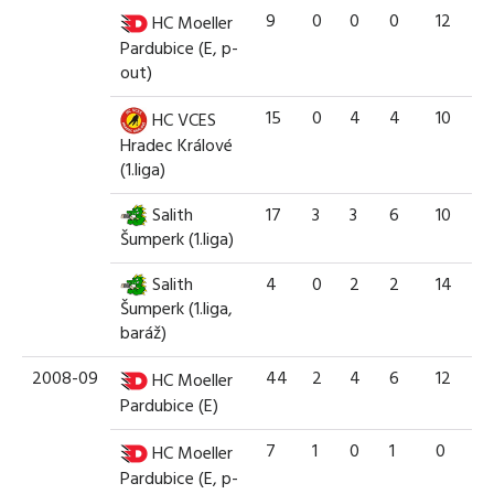
9
0
0
0
12
HC Moeller
Pardubice (E, p-
out)
15
0
4
4
10
HC VCES
Hradec Králové
(1.liga)
Salith
17
3
3
6
10
Šumperk (1.liga)
Salith
4
0
2
2
14
Šumperk (1.liga,
baráž)
2008-09
44
2
4
6
12
HC Moeller
Pardubice (E)
7
1
0
1
0
HC Moeller
Pardubice (E, p-