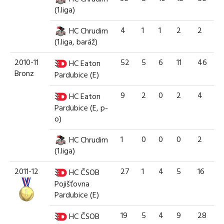
(1.liga)
4
1
1
2
2
HC Chrudim
(1.liga, baráž)
2010-11
52
5
6
11
46
HC Eaton
Bronz
Pardubice (E)
9
2
0
2
4
HC Eaton
Pardubice (E, p-
o)
1
0
0
0
2
HC Chrudim
(1.liga)
2011-12
27
1
4
5
16
HC ČSOB
Pojišťovna
Pardubice (E)
19
5
4
9
28
HC ČSOB