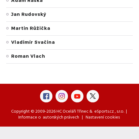
Adam Raška
Jan Rudovský
Martin Růžička
Vladimír Svačina
Roman Vlach
Copyright © 2009-2026 HC Oceláři Třinec &
eSports.cz
, s.r.o. |
Informace o
autorských právech
|
Nastavení cookies