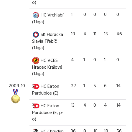
o)
1
0
0
0
0
HC Vrchlabí
(1.liga)
19
4
11
15
46
SK Horácká
Slavia Třebíč
(1.liga)
4
1
0
1
0
HC VCES
Hradec Králové
(1.liga)
2009-10
27
1
5
6
14
HC Eaton
Pardubice (E)
13
4
0
4
14
HC Eaton
Pardubice (E, p-
o)
36
8
10
18
56
HC Chrudim