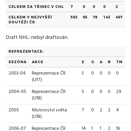
CELKEM ZA TŘINEC V CHL
7
0
0
0
2
CELKEM V NEJVYŠŠÍ
502
65
78
143
467
SOUTĚŽI ČR
Draft NHL: nebyl draftován.
REPREZENTACE:
SEZÓNA
AKCE
Z
G
A
B
TM
2003-04
Reprezentace ČR
3
0
0
0
0
(U17)
2004-05
Reprezentace ČR
5
0
0
0
29
(U18)
2005
Mistrovství světa
7
0
2
2
4
(U18)
2006-07
Reprezentace ČR
14
1
1
2
16