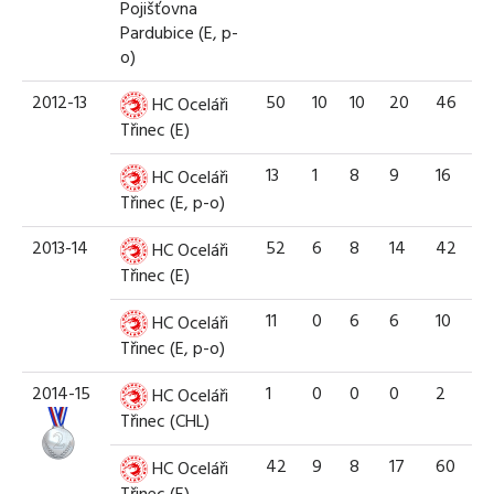
Pojišťovna
Pardubice (E, p-
o)
2012-13
50
10
10
20
46
HC Oceláři
Třinec (E)
13
1
8
9
16
HC Oceláři
Třinec (E, p-o)
2013-14
52
6
8
14
42
HC Oceláři
Třinec (E)
11
0
6
6
10
HC Oceláři
Třinec (E, p-o)
2014-15
1
0
0
0
2
HC Oceláři
Třinec (CHL)
42
9
8
17
60
HC Oceláři