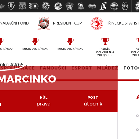
NADAČNÍ FOND
PRESIDENT CUP
TŘINECKÉ STATIS
021/2022
MISTR 2022/2023
MISTR 2023/2024
POHÁR
PO
PREZIDENTA
PREZ
2010/2011
201
SPOLUPRÁCE
FANOUŠCI
ESPORT
MLÁDEŽ
FOTO
 MARCINKO
HŮL
POST
g
pravá
útočník