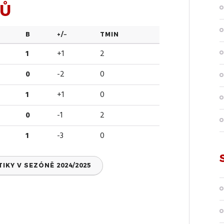
SŮ
B
+/−
TMIN
1
+1
2
0
-2
0
1
+1
0
0
-1
2
1
-3
0
KY V SEZÓNĚ 2024/2025