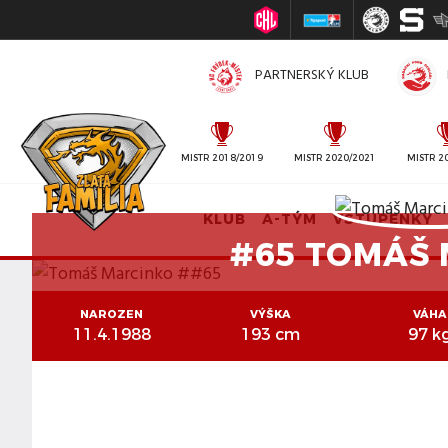
PARTNERSKÝ KLUB
MISTR 2010/2011
MISTR 2018/2019
MISTR 2020/2021
MISTR 2
KLUB
A-TÝM
VSTUPENKY
#65 TOMÁŠ
NAROZEN
VÝŠKA
VÁHA
11.4.1988
193 cm
97 k