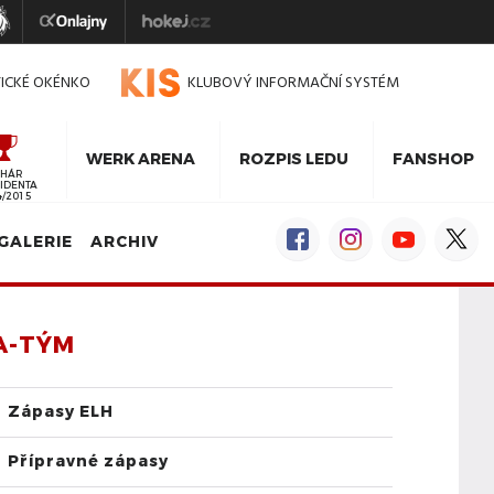
TICKÉ OKÉNKO
KLUBOVÝ INFORMAČNÍ SYSTÉM
WERK ARENA
ROZPIS LEDU
FANSHOP
HÁR
IDENTA
4/2015
GALERIE
ARCHIV
A-TÝM
Zápasy ELH
Přípravné zápasy