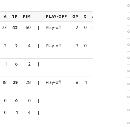
A
TP
PIM
PLAY-OFF
GP
G
A
TP
PIM
23
42
60
|
Play-off
2
0
0
0
4
2
2
4
|
Play-off
3
0
1
1
0
1
6
2
|
18
29
28
|
Play-off
8
1
2
3
6
0
0
0
|
0
1
4
|