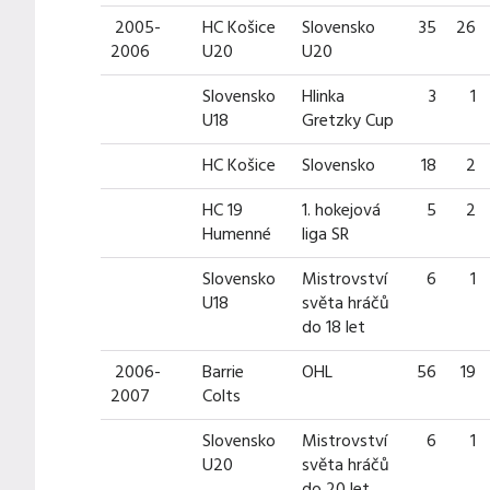
2005-
HC Košice
Slovensko
35
26
2006
U20
U20
Slovensko
Hlinka
3
1
U18
Gretzky Cup
HC Košice
Slovensko
18
2
HC 19
1. hokejová
5
2
Humenné
liga SR
Slovensko
Mistrovství
6
1
U18
světa hráčů
do 18 let
2006-
Barrie
OHL
56
19
2007
Colts
Slovensko
Mistrovství
6
1
U20
světa hráčů
do 20 let