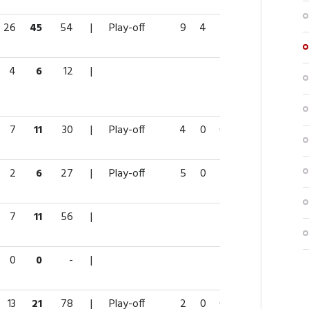
26
45
54
|
Play-off
9
4
3
7
14
4
6
12
|
7
11
30
|
Play-off
4
0
0
0
0
2
6
27
|
Play-off
5
0
1
1
2
7
11
56
|
0
0
-
|
13
21
78
|
Play-off
2
0
0
0
0