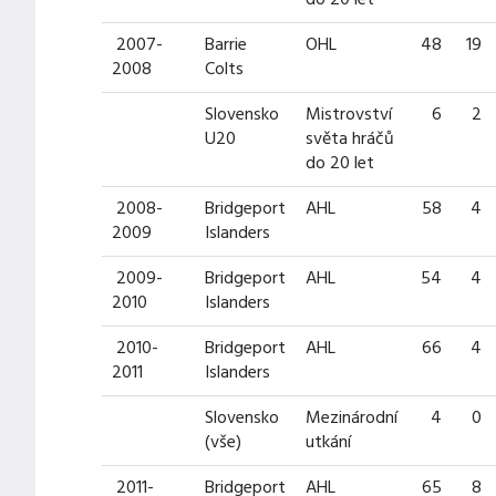
2007-
Barrie
OHL
48
19
2008
Colts
Slovensko
Mistrovství
6
2
U20
světa hráčů
do 20 let
2008-
Bridgeport
AHL
58
4
2009
Islanders
2009-
Bridgeport
AHL
54
4
2010
Islanders
2010-
Bridgeport
AHL
66
4
2011
Islanders
Slovensko
Mezinárodní
4
0
(vše)
utkání
2011-
Bridgeport
AHL
65
8