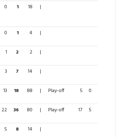
0
1
18
|
0
1
4
|
1
2
2
|
3
7
14
|
13
18
88
|
Play-off
5
0
2
2
10
22
36
80
|
Play-off
17
5
1
6
22
5
8
14
|