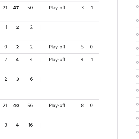
21
47
50
|
Play-off
3
1
0
1
4
1
2
2
|
0
2
2
|
Play-off
5
0
0
0
0
2
4
4
|
Play-off
4
1
3
4
6
2
3
6
|
21
40
56
|
Play-off
8
0
1
1
8
3
4
16
|