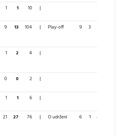
1
1
10
|
9
13
104
|
Play-off
9
3
3
6
16
1
2
4
|
0
0
2
|
1
1
6
|
21
27
76
|
O udržení
6
1
4
5
6