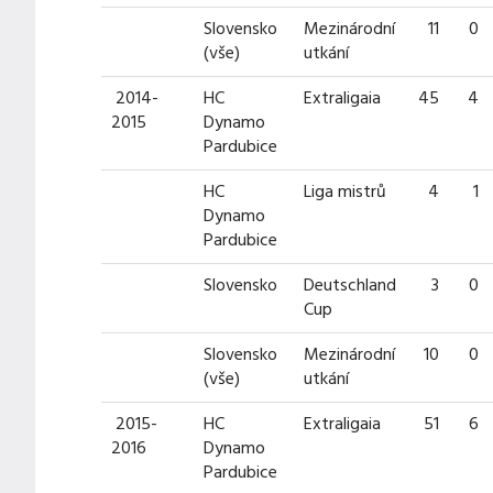
Slovensko
Mezinárodní
11
0
(vše)
utkání
2014-
HC
Extraligaia
45
4
2015
Dynamo
Pardubice
HC
Liga mistrů
4
1
Dynamo
Pardubice
Slovensko
Deutschland
3
0
Cup
Slovensko
Mezinárodní
10
0
(vše)
utkání
2015-
HC
Extraligaia
51
6
2016
Dynamo
Pardubice