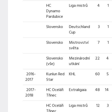
HC
Liga mistrů
4
1
Dynamo
Pardubice
Slovensko
Deutschland
3
1
Cup
Slovensko
Mistrovství
7
1
světa
Slovensko
Mezinárodní
22
4
(vše)
utkání
2016-
Kunlun Red
KHL
60
5
2017
Star
2017-
HC Oceláři
Extraligaia
48
14
2018
Třinec
HC Oceláři
Liga mistrů
12
3
Třinec