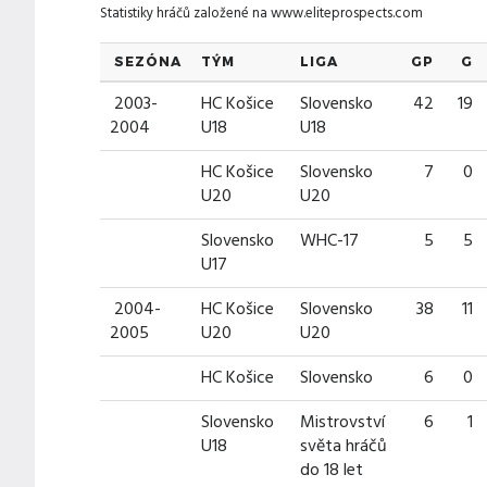
Statistiky hráčů založené na
www.eliteprospects.com
SEZÓNA
TÝM
LIGA
GP
G
2003-
HC Košice
Slovensko
42
19
2004
U18
U18
HC Košice
Slovensko
7
0
U20
U20
Slovensko
WHC-17
5
5
U17
2004-
HC Košice
Slovensko
38
11
2005
U20
U20
HC Košice
Slovensko
6
0
Slovensko
Mistrovství
6
1
U18
světa hráčů
do 18 let