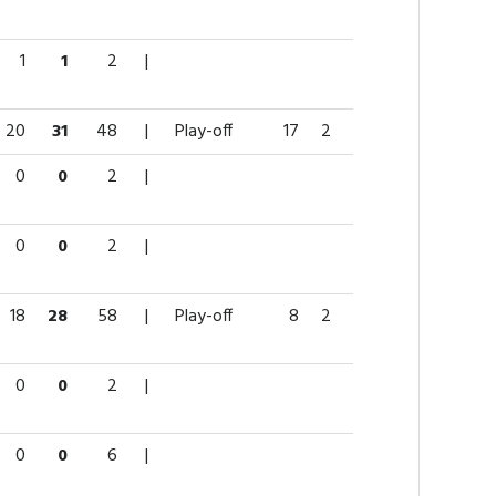
1
1
2
|
20
31
48
|
Play-off
17
2
3
5
60
0
0
2
|
0
0
2
|
18
28
58
|
Play-off
8
2
1
3
10
0
0
2
|
0
0
6
|