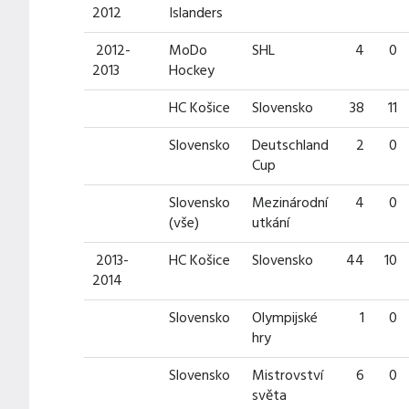
2012
Islanders
2012-
MoDo
SHL
4
0
2013
Hockey
HC Košice
Slovensko
38
11
Slovensko
Deutschland
2
0
Cup
Slovensko
Mezinárodní
4
0
(vše)
utkání
2013-
HC Košice
Slovensko
44
10
2014
Slovensko
Olympijské
1
0
hry
Slovensko
Mistrovství
6
0
světa