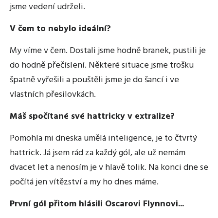
jsme vedení udrželi.
V čem to nebylo ideální?
My víme v čem. Dostali jsme hodně branek, pustili je
do hodně přečíslení. Některé situace jsme trošku
špatně vyřešili a pouštěli jsme je do šancí i ve
vlastních přesilovkách.
Máš spočítané své hattricky v extralize?
Pomohla mi dneska umělá inteligence, je to čtvrtý
hattrick. Já jsem rád za každý gól, ale už nemám
dvacet let a nenosím je v hlavě tolik. Na konci dne se
počítá jen vítězství a my ho dnes máme.
První gól přitom hlásili Oscarovi Flynnovi...