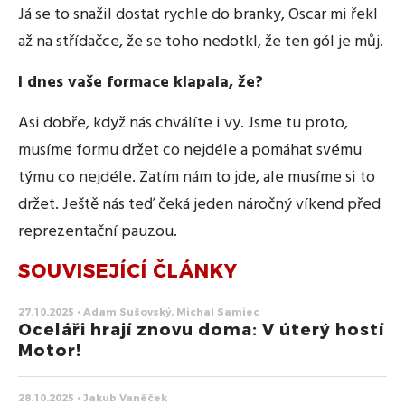
Já se to snažil dostat rychle do branky, Oscar mi řekl
až na střídačce, že se toho nedotkl, že ten gól je můj.
I dnes vaše formace klapala, že?
Asi dobře, když nás chválíte i vy. Jsme tu proto,
musíme formu držet co nejdéle a pomáhat svému
týmu co nejdéle. Zatím nám to jde, ale musíme si to
držet. Ještě nás teď čeká jeden náročný víkend před
reprezentační pauzou.
SOUVISEJÍCÍ ČLÁNKY
27.10.2025 • Adam Sušovský, Michal Samiec
Oceláři hrají znovu doma: V úterý hostí
Motor!
28.10.2025 • Jakub Vaněček