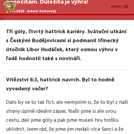
nepočítám. Důležitá je výhra!
MENU
28.10.2025 · Adam Sušovský
Tři góly, čtvrtý hattrick kariéry. Sváteční utkání
s Českými Budějovicemi si podmanil třinecký
útočník Libor Hudáček, který osmou výhru v
řadě hodnotil také s novináři.
Vítězství 6:3, hattrick navrch. Byl to hodně
vyvedený večer?
Dalo by se to tak říct, ale nemyslím si, že to byl z naší
strany úplně ideální zápas. Našli jsme si ale svou
cestu, dali jsme góly a pak jsme museli hru trošku
uklidnit. Jsem rád, že jsme jim nedali více šancí a že