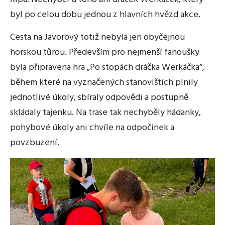
byl po celou dobu jednou z hlavních hvězd akce.
Cesta na Javorový totiž nebyla jen obyčejnou
horskou tůrou. Především pro nejmenší fanoušky
byla připravena hra „Po stopách dráčka Werkáčka“,
během které na vyznačených stanovištích plnily
jednotlivé úkoly, sbíraly odpovědi a postupně
skládaly tajenku. Na trase tak nechyběly hádanky,
pohybové úkoly ani chvíle na odpočinek a
povzbuzení.