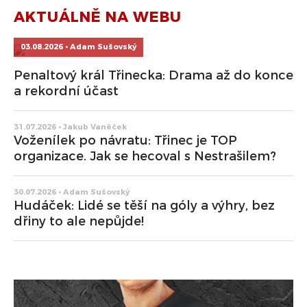
AKTUÁLNĚ NA WEBU
03.08.2026 • Adam Sušovský
Penaltový král Třinecka: Drama až do konce
a rekordní účast
31.07.2026 • Jakub Vaněček
Voženílek po návratu: Třinec je TOP
organizace. Jak se hecoval s Nestrašilem?
30.07.2026 • Adam Sušovský
Hudáček: Lidé se těší na góly a výhry, bez
dřiny to ale nepůjde!