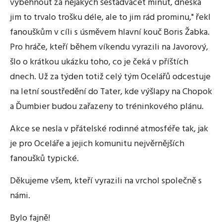
vyběhnout za nějakých šestadvacet minut, dneska
jim to trvalo trošku déle, ale to jim rád prominu," řekl
fanouškům v cíli s úsměvem hlavní kouč Boris Žabka.
Pro hráče, kteří během víkendu vyrazili na Javorový,
šlo o krátkou ukázku toho, co je čeká v příštích
dnech. Už za týden totiž celý tým Ocelářů odcestuje
na letní soustředění do Tater, kde výšlapy na Chopok
a Ďumbier budou zařazeny to tréninkového plánu.
Akce se nesla v přátelské rodinné atmosféře tak, jak
je pro Oceláře a jejich komunitu nejvěrnějších
fanoušků typické.
Děkujeme všem, kteří vyrazili na vrchol společně s
námi.
Bylo fajně!