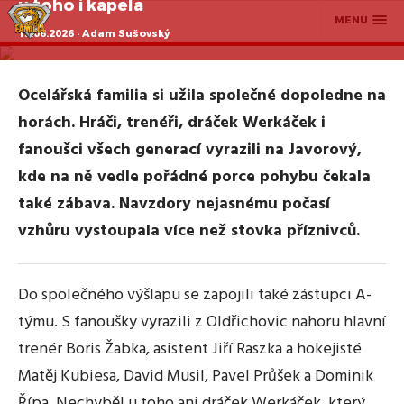
u toho i kapela
MENU
13.06.2026 · Adam Sušovský
Ocelářská familia si užila společné dopoledne na
horách. Hráči, trenéři, dráček Werkáček i
fanoušci všech generací vyrazili na Javorový,
kde na ně vedle pořádné porce pohybu čekala
také zábava. Navzdory nejasnému počasí
vzhůru vystoupala více než stovka příznivců.
Do společného výšlapu se zapojili také zástupci A-
týmu. S fanoušky vyrazili z Oldřichovic nahoru hlavní
trenér Boris Žabka, asistent Jiří Raszka a hokejisté
Matěj Kubiesa, David Musil, Pavel Průšek a Dominik
Řípa. Nechyběl u toho ani dráček Werkáček, který