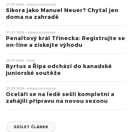
31.07.2026 • Adam Sušovský
Sikora jako Manuel Neuer? Chytal jen
doma na zahradě
31.07.2026 • Adam Sušovský
Penaltový král Třinecka: Registrujte se
on-line a získejte výhodu
28.07.2026 • Klub
Byrtus a Řípa odchází do kanadské
juniorské soutěže
27.07.2026 • Adam Sušovský
Oceláři se na ledě sešli kompletní a
zahájili přípravu na novou sezonu
SDÍLET ČLÁNEK