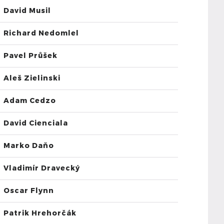
David Musil
Richard Nedomlel
Pavel Průšek
Aleš Zielinski
Adam Cedzo
David Cienciala
Marko Daňo
Vladimír Dravecký
Oscar Flynn
Patrik Hrehorčák