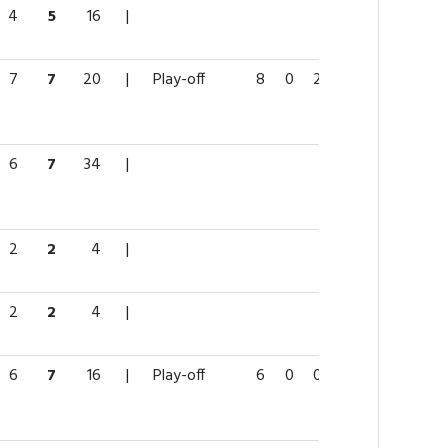
4
5
16
|
7
7
20
|
Play-off
8
0
2
2
6
6
7
34
|
2
2
4
|
2
2
4
|
6
7
16
|
Play-off
6
0
0
0
2