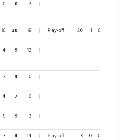
0
0
2
|
16
20
18
|
Play-off
20
1
6
7
6
4
5
12
|
3
4
0
|
4
7
0
|
5
9
2
|
3
4
14
|
Play-off
3
0
0
0
0