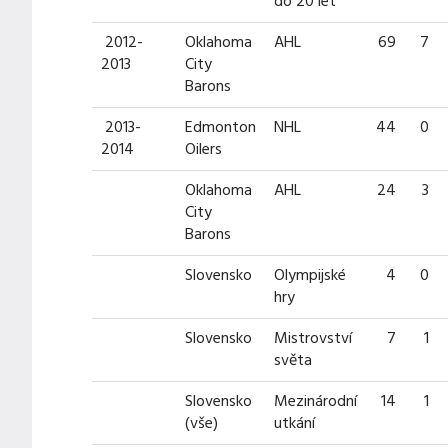
do 20 let
2012-
Oklahoma
AHL
69
7
2013
City
Barons
2013-
Edmonton
NHL
44
0
2014
Oilers
Oklahoma
AHL
24
3
City
Barons
Slovensko
Olympijské
4
0
hry
Slovensko
Mistrovství
7
1
světa
Slovensko
Mezinárodní
14
1
(vše)
utkání