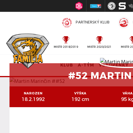
PARTNERSKÝ KLUB
MISTR 2010/2011
MISTR 2018/2019
MISTR 2020/2021
MISTR 2
KLUB
A-TÝM
VSTUPENKY
#52 MARTIN
NAROZEN
VÝŠKA
VÁHA
18.2.1992
192 cm
95 k