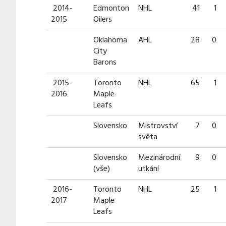
2014-
Edmonton
NHL
41
1
2015
Oilers
Oklahoma
AHL
28
0
City
Barons
2015-
Toronto
NHL
65
1
2016
Maple
Leafs
Slovensko
Mistrovství
7
0
světa
Slovensko
Mezinárodní
9
0
(vše)
utkání
2016-
Toronto
NHL
25
1
2017
Maple
Leafs