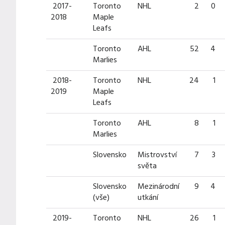
2017-
Toronto
NHL
2
0
2018
Maple
Leafs
Toronto
AHL
52
4
Marlies
2018-
Toronto
NHL
24
1
2019
Maple
Leafs
Toronto
AHL
8
1
Marlies
Slovensko
Mistrovství
7
3
světa
Slovensko
Mezinárodní
9
4
(vše)
utkání
2019-
Toronto
NHL
26
1