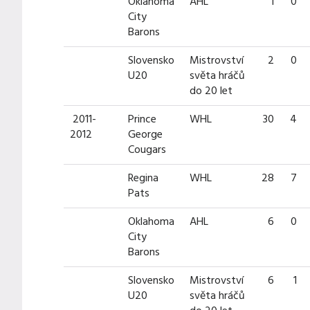
Oklahoma
AHL
1
0
City
Barons
Slovensko
Mistrovství
2
0
U20
světa hráčů
do 20 let
2011-
Prince
WHL
30
4
2012
George
Cougars
Regina
WHL
28
7
Pats
Oklahoma
AHL
6
0
City
Barons
Slovensko
Mistrovství
6
1
U20
světa hráčů