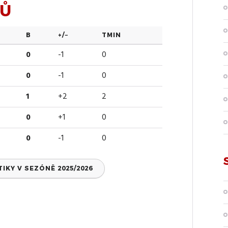
SŮ
B
+/−
TMIN
0
-1
0
0
-1
0
1
+2
2
0
+1
0
0
-1
0
KY V SEZÓNĚ 2025/2026