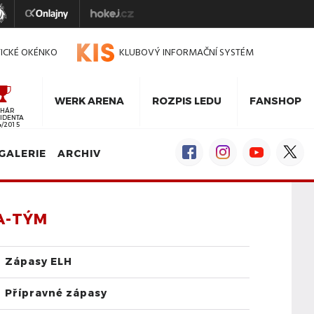
TICKÉ OKÉNKO
KLUBOVÝ INFORMAČNÍ SYSTÉM
WERK ARENA
ROZPIS LEDU
FANSHOP
HÁR
IDENTA
4/2015
GALERIE
ARCHIV
A-TÝM
Zápasy ELH
Přípravné zápasy