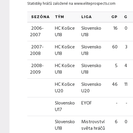
Statistiky hráčů založené na
www.eliteprospects.com
SEZÓNA
TÝM
LIGA
GP
G
2006-
HC Košice
Slovensko
16
0
2007
U18
U18
2007-
HC Košice
Slovensko
60
3
2008
U18
U18
2008-
HC Košice
Slovensko
5
4
2009
U18
U18
HC Košice
Slovensko
46
11
U20
U20
Slovensko
EYOF
-
-
U17
Slovensko
Mistrovství
6
0
U18
světa hráčů