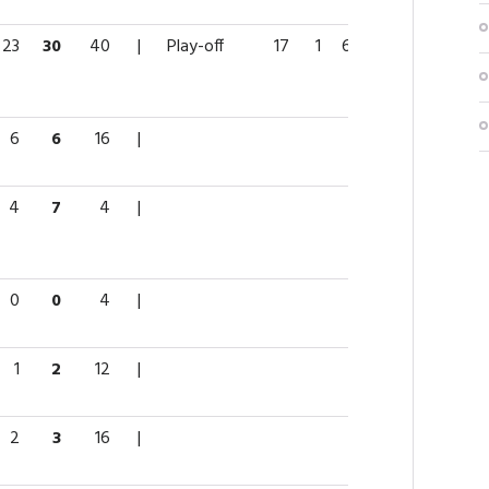
23
30
40
|
Play-off
17
1
6
7
2
6
6
16
|
4
7
4
|
0
0
4
|
1
2
12
|
2
3
16
|