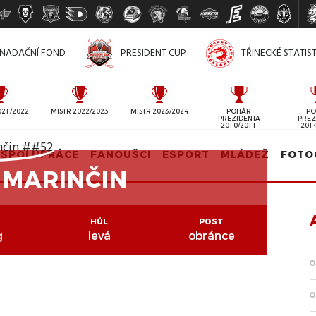
NADAČNÍ FOND
PRESIDENT CUP
TŘINECKÉ STATIS
021/2022
MISTR 2022/2023
MISTR 2023/2024
POHÁR
PO
PREZIDENTA
PREZ
2010/2011
201
SPOLUPRÁCE
FANOUŠCI
ESPORT
MLÁDEŽ
FOTO
 MARINČIN
HŮL
POST
g
levá
obránce