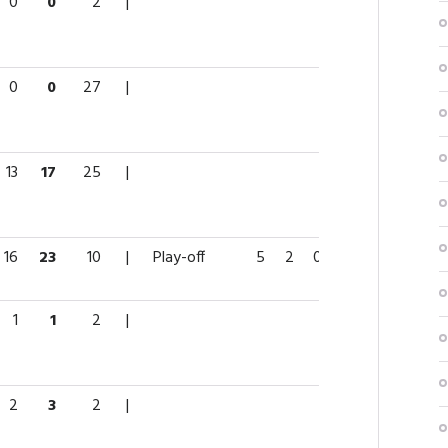
0
0
2
|
0
0
27
|
13
17
25
|
16
23
10
|
Play-off
5
2
0
2
6
1
1
2
|
2
3
2
|