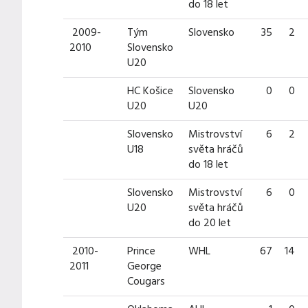
do 18 let
2009-
Tým
Slovensko
35
2
2010
Slovensko
U20
HC Košice
Slovensko
0
0
U20
U20
Slovensko
Mistrovství
6
2
U18
světa hráčů
do 18 let
Slovensko
Mistrovství
6
0
U20
světa hráčů
do 20 let
2010-
Prince
WHL
67
14
2011
George
Cougars