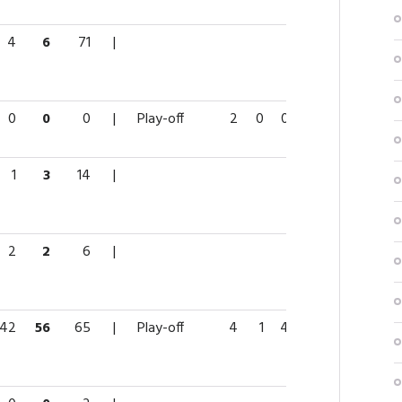
4
6
71
|
0
0
0
|
Play-off
2
0
0
0
0
1
3
14
|
2
2
6
|
42
56
65
|
Play-off
4
1
4
5
6