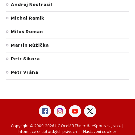
Andrej Nestrašil
Michal Ramik
Miloš Roman
Martin Růžička
Petr Sikora
Petr Vrána
Copyright © 2009-2026 HC Oceláři Třinec &
eSports.cz
, s.r.o. |
Informace o
autorských právech
|
Nastavení cookies