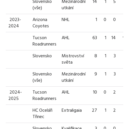
Slovensko
Mezinárodní
14
1
5
6
(vše)
utkání
2023-
Arizona
NHL
1
0
0
0
2024
Coyotes
Tucson
AHL
63
1
14
15
Roadrunners
Slovensko
Mistrovství
8
1
3
4
světa
Slovensko
Mezinárodní
9
1
3
4
(vše)
utkání
2024-
Tucson
AHL
10
0
2
2
2025
Roadrunners
HC Oceláři
Extraligaia
27
1
2
3
Třinec
Slovensko
Kvalifikace
3
0
0
0