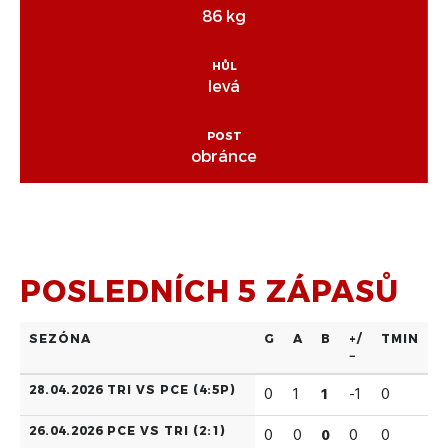
86 kg
HŮL
levá
POST
obránce
POSLEDNÍCH 5 ZÁPASŮ
SEZÓNA
G
A
B
+/
TMIN
−
28.04.2026 TRI VS PCE (
4:5P
)
0
1
1
-1
0
26.04.2026 PCE VS TRI (
2:1
)
0
0
0
0
0