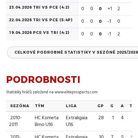
23.04.2026 TRI VS PCE (
4:2
)
0
0
0
+1
2
22.04.2026 TRI VS PCE (
5:4P
)
0
0
0
-1
0
19.04.2026 PCE VS TRI (
4:2
)
0
0
0
-1
2
CELKOVÉ PODROBNÉ STATISTIKY V SEZÓNĚ 2025/2026
PODROBNOSTI
Statistiky hráčů založené na
www.eliteprospects.com
SEZÓNA
TÝM
LIGA
GP
G
A
TP
2010-
HC Kometa
Extraligaia
28
1
4
5
2011
Brno U16
U16
2011-
HC Kometa
Extraligaia
30
7
5
12