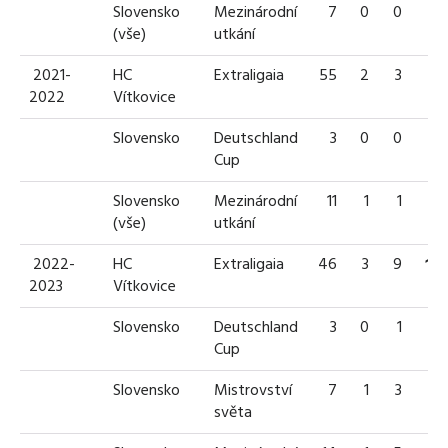
Slovensko
Mezinárodní
7
0
0
0
(vše)
utkání
2021-
HC
Extraligaia
55
2
3
5
2022
Vítkovice
Slovensko
Deutschland
3
0
0
0
Cup
Slovensko
Mezinárodní
11
1
1
2
(vše)
utkání
2022-
HC
Extraligaia
46
3
9
12
2023
Vítkovice
Slovensko
Deutschland
3
0
1
1
Cup
Slovensko
Mistrovství
7
1
3
4
světa