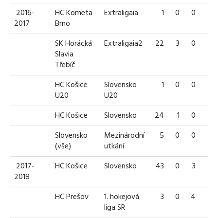
2016-
HC Kometa
Extraligaia
1
0
0
0
2017
Brno
SK Horácká
Extraligaia2
22
3
0
3
Slavia
Třebíč
HC Košice
Slovensko
1
0
0
0
U20
U20
HC Košice
Slovensko
24
1
0
1
Slovensko
Mezinárodní
5
0
0
0
(vše)
utkání
2017-
HC Košice
Slovensko
43
0
3
3
2018
HC Prešov
1. hokejová
3
0
4
4
liga SR