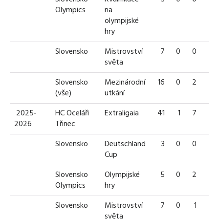
Olympics
na
olympijské
hry
Slovensko
Mistrovství
7
0
0
0
světa
Slovensko
Mezinárodní
16
0
2
2
(vše)
utkání
2025-
HC Oceláři
Extraligaia
41
1
7
8
2026
Třinec
Slovensko
Deutschland
3
0
0
0
Cup
Slovensko
Olympijské
5
0
2
2
Olympics
hry
Slovensko
Mistrovství
7
0
1
1
světa