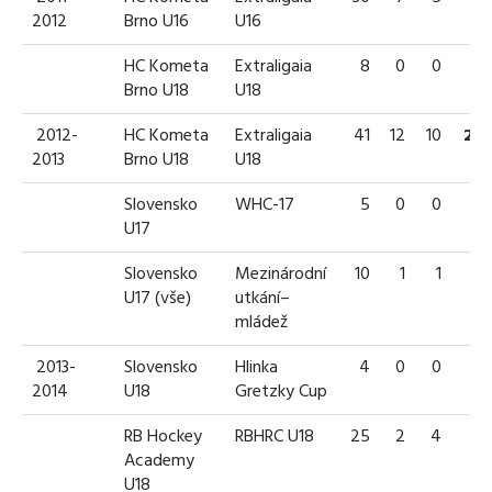
2012
Brno U16
U16
HC Kometa
Extraligaia
8
0
0
0
Brno U18
U18
2012-
HC Kometa
Extraligaia
41
12
10
22
2013
Brno U18
U18
Slovensko
WHC-17
5
0
0
0
U17
Slovensko
Mezinárodní
10
1
1
2
U17 (vše)
utkání–
mládež
2013-
Slovensko
Hlinka
4
0
0
0
2014
U18
Gretzky Cup
RB Hockey
RBHRC U18
25
2
4
6
Academy
U18