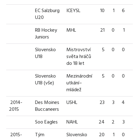
EC Salzburg
ICEYSL
10
1
6
7
U20
RB Hockey
MHL
21
0
1
1
Juniors
Slovensko
Mistrovství
5
0
0
0
U18
světa hráčů
do 18 let
Slovensko
Mezinárodní
5
0
0
0
U18 (vše)
utkání–
mládež
2014-
Des Moines
USHL
23
3
4
7
2015
Buccaneers
Soo Eagles
NAHL
24
2
3
5
2015-
Tým
Slovensko
20
1
0
1