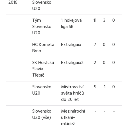
2016
Slovensko
U20
Tým
1. hokejová
11
3
0
3
Slovensko
liga SR
U20
HC Kometa
Extraligaia
7
0
0
0
Brno
SK Horácká
Extraligaia2
2
0
0
0
Slavia
Třebíč
Slovensko
Mistrovství
5
1
0
1
U20
světa hráčů
do 20 let
Slovensko
Mezinárodní
-
-
-
-
U20 (vše)
utkání–
mládež