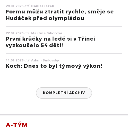
29.01.2026 ďż˝ Daniel Ježek
Formu můžu ztratit rychle, směje se
Hudáček před olympiádou
22.01.2026 ďż˝ Martina Sikorová
První krůčky na ledě si v Třinci
vyzkoušelo 54 dětí!
11.01.2026 ďż˝ Adam Sušovský
Koch: Dnes to byl týmový výkon!
KOMPLETNÍ ARCHIV
A-TÝM