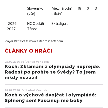
Slovensko
Mezinárodní
18
0
3
3
(vše)
utkání
2026-
HC Oceláři
Extraligaia
-
-
-
-
2027
Třinec
Player statistics ©
www.eliteprospects.com
ČLÁNKY O HRÁČI
25.02.2026 ďż˝ Jakub Vaněček
Koch: Zklamání z olympiády nepřejde.
Radost po prohře se Švédy? To jsem
nikdy nezažil
02.02.2026 ďż˝ Luboš Černek
Koch o výchově dvojčat i olympiádě:
Splněný sen! Fascinují mě boby