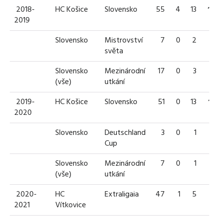
2018-
HC Košice
Slovensko
55
4
13
17
2019
Slovensko
Mistrovství
7
0
2
2
světa
Slovensko
Mezinárodní
17
0
3
3
(vše)
utkání
2019-
HC Košice
Slovensko
51
0
13
13
2020
Slovensko
Deutschland
3
0
1
1
Cup
Slovensko
Mezinárodní
7
0
1
1
(vše)
utkání
2020-
HC
Extraligaia
47
1
5
6
2021
Vítkovice