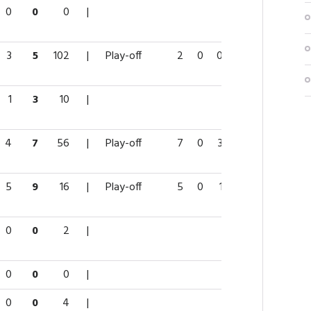
0
0
0
|
3
5
102
|
Play-off
2
0
0
0
0
1
3
10
|
4
7
56
|
Play-off
7
0
3
3
10
5
9
16
|
Play-off
5
0
1
1
2
0
0
2
|
0
0
0
|
0
0
4
|