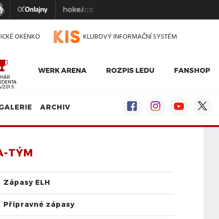
TICKÉ OKÉNKO
KLUBOVÝ INFORMAČNÍ SYSTÉM
WERK ARENA
ROZPIS LEDU
FANSHOP
HÁR
IDENTA
4/2015
GALERIE
ARCHIV
A-TÝM
Zápasy ELH
Přípravné zápasy