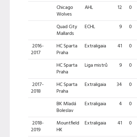
Chicago
AHL
12
0
Wolves
Quad City
ECHL
9
0
Mallards
2016-
HC Sparta
Extraligaia
41
0
2017
Praha
HC Sparta
Liga mistrů
9
0
Praha
2017-
HC Sparta
Extraligaia
34
0
2018
Praha
BK Mladá
Extraligaia
4
0
Boleslav
2018-
Mountfield
Extraligaia
41
0
2019
HK