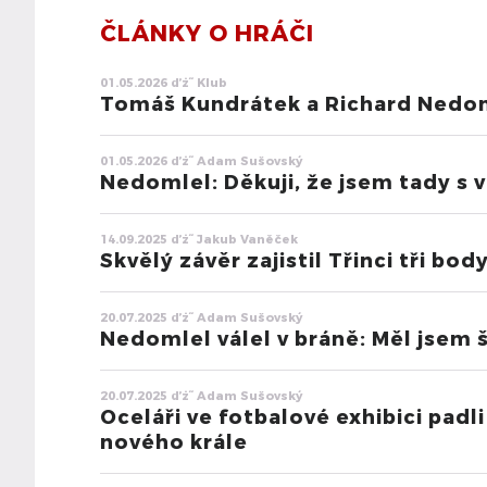
ČLÁNKY O HRÁČI
01.05.2026 ďż˝ Klub
Tomáš Kundrátek a Richard Nedoml
01.05.2026 ďż˝ Adam Sušovský
Nedomlel: Děkuji, že jsem tady s 
14.09.2025 ďż˝ Jakub Vaněček
Skvělý závěr zajistil Třinci tři body
20.07.2025 ďż˝ Adam Sušovský
Nedomlel válel v bráně: Měl jsem 
20.07.2025 ďż˝ Adam Sušovský
Oceláři ve fotbalové exhibici padl
nového krále