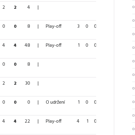
2
2
4
|
0
0
8
|
Play-off
3
0
0
0
4
4
4
48
|
Play-off
1
0
0
0
41
0
0
8
|
2
2
30
|
0
0
0
|
O udržení
1
0
0
0
34
4
4
22
|
Play-off
4
1
0
1
0