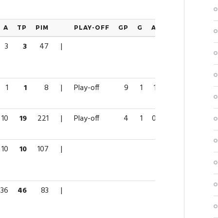
A
TP
PIM
PLAY-OFF
GP
G
A
TP
PIM
3
3
47
|
1
1
8
|
Play-off
9
1
1
2
4
10
19
221
|
Play-off
4
1
0
1
54
10
10
107
|
36
46
83
|