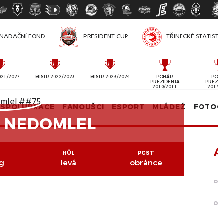
NADAČNÍ FOND
PRESIDENT CUP
TŘINECKÉ STATIS
021/2022
MISTR 2022/2023
MISTR 2023/2024
POHÁR
PO
PREZIDENTA
PREZ
2010/2011
201
SPOLUPRÁCE
FANOUŠCI
ESPORT
MLÁDEŽ
FOTO
D NEDOMLEL
HŮL
POST
g
levá
obránce