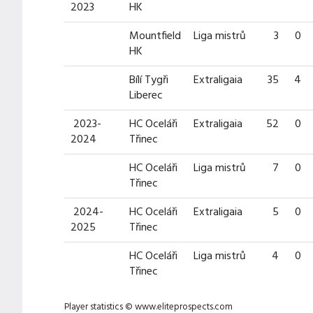
2023
HK
Mountfield
Liga mistrů
3
0
HK
Bílí Tygři
Extraligaia
35
4
Liberec
2023-
HC Oceláři
Extraligaia
52
0
2024
Třinec
HC Oceláři
Liga mistrů
7
0
Třinec
2024-
HC Oceláři
Extraligaia
5
0
2025
Třinec
HC Oceláři
Liga mistrů
4
0
Třinec
Player statistics ©
www.eliteprospects.com