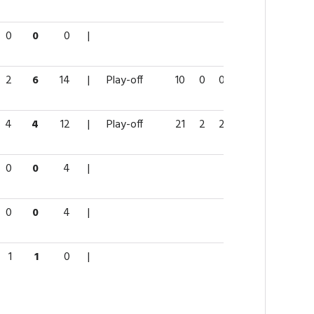
0
0
0
|
2
6
14
|
Play-off
10
0
0
0
4
4
4
12
|
Play-off
21
2
2
4
2
0
0
4
|
0
0
4
|
1
1
0
|