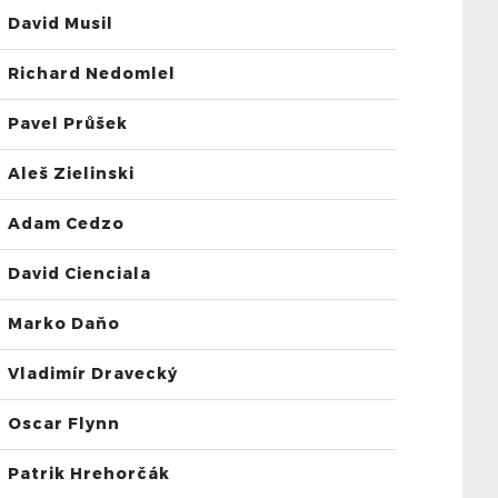
David Musil
Richard Nedomlel
Pavel Průšek
Aleš Zielinski
Adam Cedzo
David Cienciala
Marko Daňo
Vladimír Dravecký
Oscar Flynn
Patrik Hrehorčák