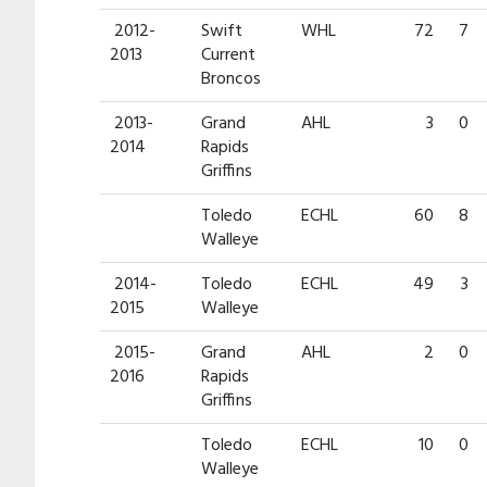
2012-
Swift
WHL
72
7
2013
Current
Broncos
2013-
Grand
AHL
3
0
2014
Rapids
Griffins
Toledo
ECHL
60
8
Walleye
2014-
Toledo
ECHL
49
3
2015
Walleye
2015-
Grand
AHL
2
0
2016
Rapids
Griffins
Toledo
ECHL
10
0
Walleye