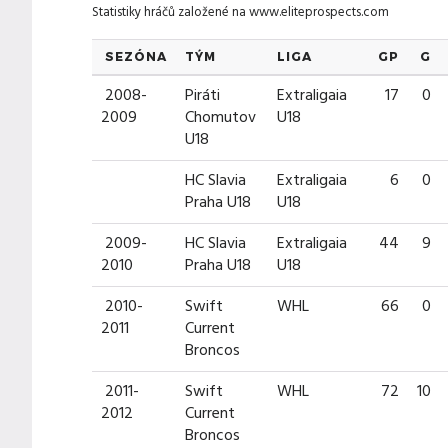
Statistiky hráčů založené na
www.eliteprospects.com
SEZÓNA
TÝM
LIGA
GP
G
2008-
Piráti
Extraligaia
17
0
2009
Chomutov
U18
U18
HC Slavia
Extraligaia
6
0
Praha U18
U18
2009-
HC Slavia
Extraligaia
44
9
2010
Praha U18
U18
2010-
Swift
WHL
66
0
2011
Current
Broncos
2011-
Swift
WHL
72
10
2012
Current
Broncos