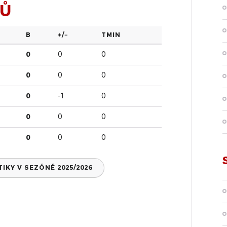
SŮ
B
+/−
TMIN
0
0
0
0
0
0
0
-1
0
0
0
0
0
0
0
KY V SEZÓNĚ 2025/2026