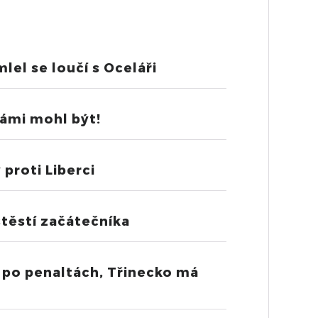
el se loučí s Oceláři
vámi mohl být!
 proti Liberci
štěstí začátečníka
i po penaltách, Třinecko má