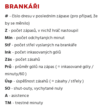
BRANKÁŘI
#
- číslo dresu v posledním zápase (pro případ, že
by se měnilo)
Z
- počet zápasů, v nichž hráč nastoupil
Min
- počet odchytaných minut
Stř
- počet střel vyslaných na brankáře
Ink
- počet inkasovaných gólů
Zás
- počet zásahů
Prů
- průměr gólů na zápas ( = inkasované góly /
minuty/60 )
Úsp
- úspěšnost zásahů ( = zásahy / střely )
SO
- shut-outy, vychytané nuly
A
- asistence
TM
- trestné minuty