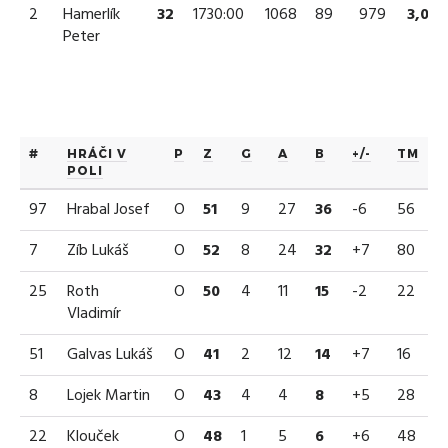
2
Hamerlík
32
1730:00
1068
89
979
3,09
Peter
#
HRÁČI V
P
Z
G
A
B
+/-
TM
POLI
97
Hrabal Josef
O
51
9
27
36
-6
56
7
Zíb Lukáš
O
52
8
24
32
+7
80
25
Roth
O
50
4
11
15
-2
22
Vladimír
51
Galvas Lukáš
O
41
2
12
14
+7
16
8
Lojek Martin
O
43
4
4
8
+5
28
22
Klouček
O
48
1
5
6
+6
48