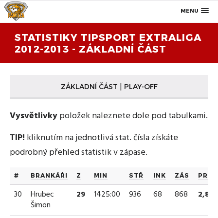
MENU
STATISTIKY TIPSPORT EXTRALIGA
2012-2013 - ZÁKLADNÍ ČÁST
|
ZÁKLADNÍ ČÁST
PLAY-OFF
Vysvětlivky
položek naleznete dole pod tabulkami.
TIP!
kliknutím na jednotlivá stat. čísla získáte
podrobný přehled statistik v zápase.
#
BRANKÁŘI
Z
MIN
STŘ
INK
ZÁS
PRŮ
30
Hrubec
29
1425:00
936
68
868
2,86
Šimon