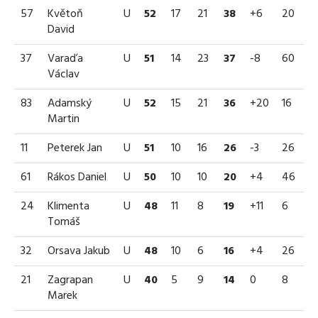
57
Květoň
U
52
17
21
38
+6
20
David
37
Varaďa
U
51
14
23
37
-8
60
Václav
83
Adamský
U
52
15
21
36
+20
16
Martin
11
Peterek Jan
U
51
10
16
26
-3
26
61
Rákos Daniel
U
50
10
10
20
+4
46
24
Klimenta
U
48
11
8
19
+11
6
Tomáš
32
Orsava Jakub
U
48
10
6
16
+4
26
21
Zagrapan
U
40
5
9
14
0
8
Marek