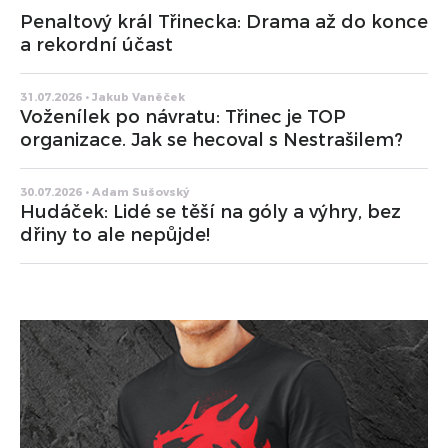
Penaltový král Třinecka: Drama až do konce
a rekordní účast
31.07.2026 • Jakub Vaněček
Voženílek po návratu: Třinec je TOP
organizace. Jak se hecoval s Nestrašilem?
30.07.2026 • Adam Sušovský
Hudáček: Lidé se těší na góly a výhry, bez
dřiny to ale nepůjde!