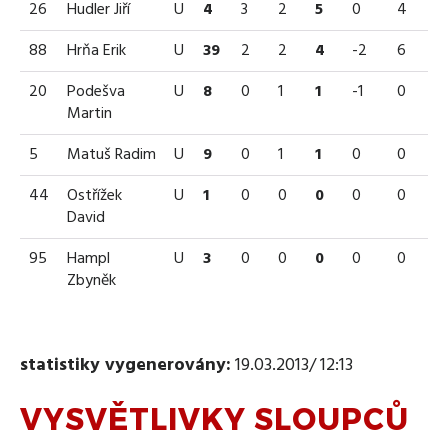
26
Hudler Jiří
U
4
3
2
5
0
4
88
Hrňa Erik
U
39
2
2
4
-2
6
20
Podešva
U
8
0
1
1
-1
0
Martin
5
Matuš Radim
U
9
0
1
1
0
0
44
Ostřížek
U
1
0
0
0
0
0
David
95
Hampl
U
3
0
0
0
0
0
Zbyněk
statistiky vygenerovány:
19.03.2013/ 12:13
VYSVĚTLIVKY SLOUPCŮ