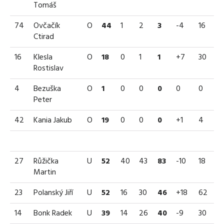
Tomáš
74
Ovčačík
O
44
1
2
3
-4
16
Ctirad
16
Klesla
O
18
0
1
1
+7
30
Rostislav
4
Bezuška
O
1
0
0
0
0
0
Peter
42
Kania Jakub
O
19
0
0
0
+1
4
27
Růžička
U
52
40
43
83
-10
18
Martin
23
Polanský Jiří
U
52
16
30
46
+18
62
14
Bonk Radek
U
39
14
26
40
-9
30