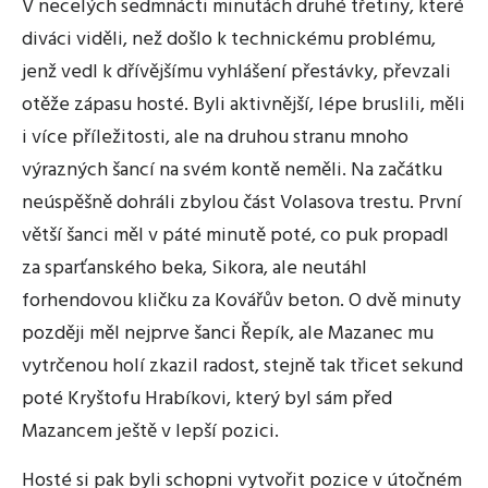
V necelých sedmnácti minutách druhé třetiny, které
diváci viděli, než došlo k technickému problému,
jenž vedl k dřívějšímu vyhlášení přestávky, převzali
otěže zápasu hosté. Byli aktivnější, lépe bruslili, měli
i více příležitosti, ale na druhou stranu mnoho
výrazných šancí na svém kontě neměli. Na začátku
neúspěšně dohráli zbylou část Volasova trestu. První
větší šanci měl v páté minutě poté, co puk propadl
za sparťanského beka, Sikora, ale neutáhl
forhendovou kličku za Kovářův beton. O dvě minuty
později měl nejprve šanci Řepík, ale Mazanec mu
vytrčenou holí zkazil radost, stejně tak třicet sekund
poté Kryštofu Hrabíkovi, který byl sám před
Mazancem ještě v lepší pozici.
Hosté si pak byli schopni vytvořit pozice v útočném