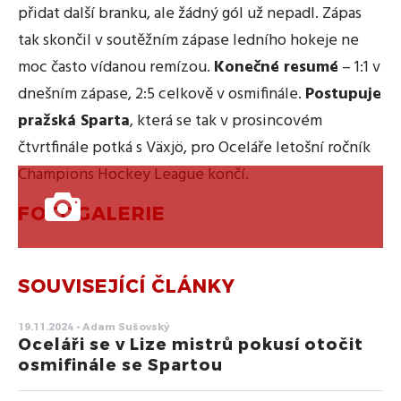
přidat další branku, ale žádný gól už nepadl. Zápas
tak skončil v soutěžním zápase ledního hokeje ne
moc často vídanou remízou.
Konečné resumé
– 1:1 v
dnešním zápase, 2:5 celkově v osmifinále.
Postupuje
pražská Sparta
, která se tak v prosincovém
čtvrtfinále potká s Växjö, pro Oceláře letošní ročník
Champions Hockey League končí.
FOTOGALERIE
SOUVISEJÍCÍ ČLÁNKY
19.11.2024 • Adam Sušovský
Oceláři se v Lize mistrů pokusí otočit
osmifinále se Spartou