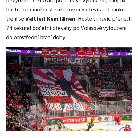
nevyužili přesilovku po Tonově vyloučení, naopak
hosté tuto možnost zužitkovali v otevírací branku –
trefil se
Valtteri Kemiläinen
. Hosté si navíc přenesli
74 sekund početní převahy po Volasově vyloučení
do prostřední hrací doby.