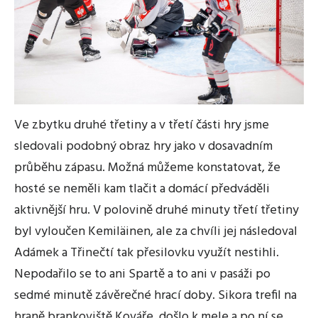
Ve zbytku druhé třetiny a v třetí části hry jsme
sledovali podobný obraz hry jako v dosavadním
průběhu zápasu. Možná můžeme konstatovat, že
hosté se neměli kam tlačit a domácí předváděli
aktivnější hru. V polovině druhé minuty třetí třetiny
byl vyloučen Kemiläinen, ale za chvíli jej následoval
Adámek a Třinečtí tak přesilovku využít nestihli.
Nepodařilo se to ani Spartě a to ani v pasáži po
sedmé minutě závěrečné hrací doby. Sikora trefil na
hraně brankoviště Kováře, došlo k mele a po ní se