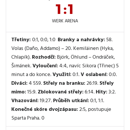
1:1
WERK ARENA
Třetiny:
0:1, 0:0, 1:0
Branky a nahrávky:
58.
Volas (Daňo, Addamo) – 20. Kemiläinen (Hyka,
Chlapík).
Rozhodčí:
Björk, Öhlund – Ondráček,
Šimánek.
Vyloučení:
4:4, navíc Sikora (Třinec) 5
minut a do konce.
Využití:
0:1.
V oslabení:
0:0.
Diváci:
4 559.
Střely na branku:
26:19.
Střely
mimo:
15:9.
Zblokované střely:
6:14.
Hity:
3:2.
Vhazování:
19:27.
Průběh utkání:
0:1, 1:1.
Konečné skóre dvojzápasu:
2:5, postupuje
Sparta Praha. 0