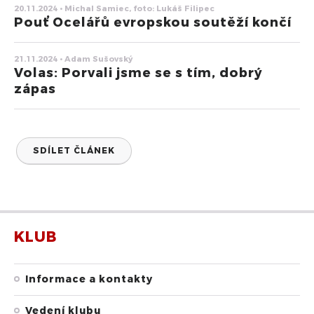
20.11.2024 • Michal Samiec, foto: Lukáš Filipec
Pouť Ocelářů evropskou soutěží končí
21.11.2024 • Adam Sušovský
Volas: Porvali jsme se s tím, dobrý
zápas
SDÍLET ČLÁNEK
KLUB
Informace a kontakty
Vedení klubu