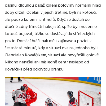
pásmu, dlouhou pasáž kolem poloviny normální hrací
doby drželi Oceláři v jejich třetině, byli na kotouči,
ale pouze kolem mantinelů. Když se dostali do
útočné zóny třinečtí hokejisté, spíše byli nuceni o
kotouč bojovat, těžko se dostávají do střeleckých
pozic. Domácí hráči pak měli zajímavou pozici v
šestnácté minutě, kdy v situaci dva na jednoho byli
Cienciala s Kovařčíkem, situaci ale nevyřešili gólově.
Nikoho nenašel ani následně centr naslepo od
Kovařčíka před odkrytou branku.