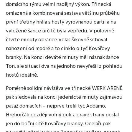
domácího týmu velmi nadějný výkon. Třinecká
omlazená a kombinovaná sestava většinu průběhu
první třetiny hrála s hosty vyrovnanou partii a na
vyložené šance určitě byla vepředu. V polovině
čtvrté minuty obránce Volas šikovně schoval
nahození od modré a to cinklo o tyč Kovářovy
branky. Na konci deváté minuty měl náznak šance
Ton, ale situaci dva na jednoho nevyřešil z pohledu
hostů ideálně.
Poměrně solidní návštěva ve třinecké WERK ARENĚ
pak sledovala na konci jedenácté minuty zajímavou
pasáž domácích – nejprve trefil tyč Addamo,
Hrehorčák později volný puk z pravé strany poslal
jen do boční sítě Kovářovy branky. Oceláři pak