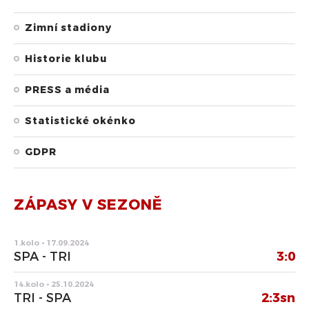
Zimní stadiony
Historie klubu
PRESS a média
Statistické okénko
GDPR
ZÁPASY V SEZONĚ
1.kolo • 17.09.2024
SPA - TRI
3:0
14.kolo • 25.10.2024
TRI - SPA
2:3sn