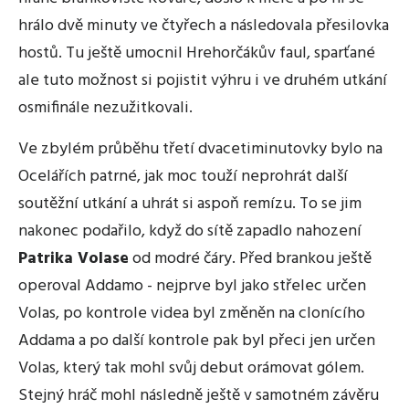
hrálo dvě minuty ve čtyřech a následovala přesilovka
hostů. Tu ještě umocnil Hrehorčákův faul, sparťané
ale tuto možnost si pojistit výhru i ve druhém utkání
osmifinále nezužitkovali.
Ve zbylém průběhu třetí dvacetiminutovky bylo na
Ocelářích patrné, jak moc touží neprohrát další
soutěžní utkání a uhrát si aspoň remízu. To se jim
nakonec podařilo, když do sítě zapadlo nahození
Patrika Volase
od modré čáry. Před brankou ještě
operoval Addamo - nejprve byl jako střelec určen
Volas, po kontrole videa byl změněn na clonícího
Addama a po další kontrole pak byl přeci jen určen
Volas, který tak mohl svůj debut orámovat gólem.
Stejný hráč mohl následně ještě v samotném závěru