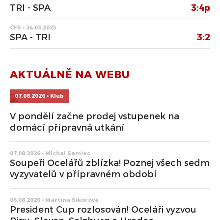
TRI - SPA
3:4p
ČF5 • 24.03.2025
SPA - TRI
3:2
AKTUÁLNĚ NA WEBU
07.08.2026 • Klub
V pondělí začne prodej vstupenek na
domácí přípravná utkání
07.08.2026 • Michal Samiec
Soupeři Ocelářů zblízka! Poznej všech sedm
vyzyvatelů v přípravném období
06.08.2026 • Martina Sikorová
President Cup rozlosován! Oceláři vyzvou