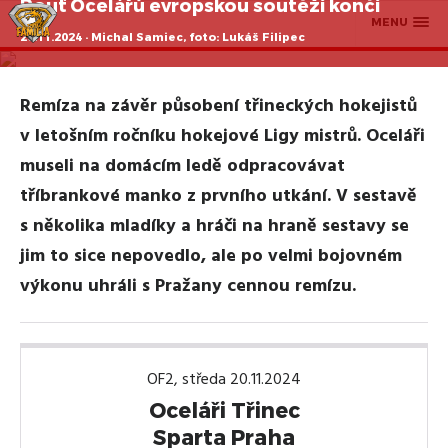
Pouť Ocelářů evropskou soutěží končí
MENU
20.11.2024 · Michal Samiec, foto: Lukáš Filipec
Remíza na závěr působení třineckých hokejistů
v letošním ročníku hokejové Ligy mistrů. Oceláři
museli na domácím ledě odpracovávat
tříbrankové manko z prvního utkání. V sestavě
s několika mladíky a hráči na hraně sestavy se
jim to sice nepovedlo, ale po velmi bojovném
výkonu uhráli s Pražany cennou remízu.
OF2, středa 20.11.2024
Oceláři Třinec
Sparta Praha