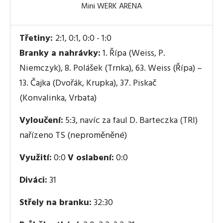
Mini WERK ARENA
Třetiny:
2:1, 0:1, 0:0 - 1:0
Branky a nahrávky:
1. Řípa (Weiss, P.
Niemczyk), 8. Polášek (Trnka), 63. Weiss (Řípa) –
13. Čajka (Dvořák, Krupka), 37. Piskač
(Konvalinka, Vrbata)
Vyloučení:
5:3, navíc za faul D. Barteczka (TRI)
nařízeno TS (neproměněné)
Využití:
0:0
V oslabení:
0:0
Diváci:
31
Střely na branku:
32:30