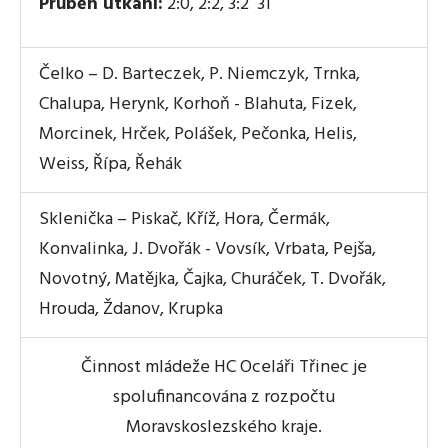
Průběh utkání:
2:0, 2:2, 3:2 31
Čelko – D. Barteczek, P. Niemczyk, Trnka,
Chalupa, Herynk, Korhoň - Blahuta, Fizek,
Morcinek, Hrček, Polášek, Pečonka, Helis,
Weiss, Řípa, Řehák
Sklenička – Piskač, Kříž, Hora, Čermák,
Konvalinka, J. Dvořák - Vovsík, Vrbata, Pejša,
Novotný, Matějka, Čajka, Churáček, T. Dvořák,
Hrouda, Ždanov, Krupka
Činnost mládeže HC Oceláři Třinec je
spolufinancována z rozpočtu
Moravskoslezského kraje.