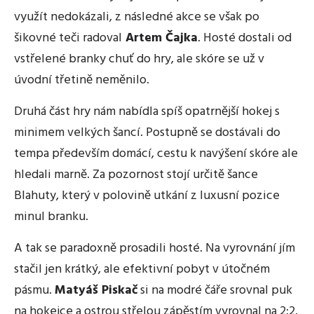
využít nedokázali, z následné akce se však po
šikovné teči radoval
Artem Čajka
. Hosté dostali od
vstřelené branky chuť do hry, ale skóre se už v
úvodní třetině neměnilo.
Druhá část hry nám nabídla spíš opatrnější hokej s
minimem velkých šancí. Postupně se dostávali do
tempa především domácí, cestu k navýšení skóre ale
hledali marně. Za pozornost stojí určitě šance
Blahuty, který v polovině utkání z luxusní pozice
minul branku.
A tak se paradoxně prosadili hosté. Na vyrovnání jím
stačil jen krátký, ale efektivní pobyt v útočném
pásmu.
Matyáš Piskač
si na modré čáře srovnal puk
na hokejce a ostrou střelou zápěstím vyrovnal na 2:2.