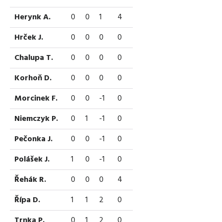
Herynk A.
0
0
1
4
Hrček J.
0
0
0
0
Chalupa T.
0
0
0
0
Korhoň D.
0
0
0
0
Morcinek F.
0
0
-1
0
Niemczyk P.
0
1
-1
0
Pečonka J.
0
0
-1
0
Polášek J.
1
0
-1
0
Řehák R.
0
0
0
4
Řípa D.
1
1
2
0
Trnka P.
0
1
2
0