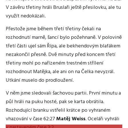
V závěru třetiny hráli Bruslaři ještě přesilovku, ale tu
využít nedokázali.
Přestože jsme během třetí třetiny čekali na
rozhodnutí marně, šancí bylo požehnaně. V polovině
třetí části ujel sám Řípa, ale bekhendovým blafákem
nezakončil přesně. Dvě minuty před koncem třetí
třetiny mohl po nařízeném trestném střílení
rozhodnout Matějka, ale ani on na Čelka nevyzrál.
Utkání muselo do prodloužení.
V něm jsme sledovali šachovou partii. První minutu a
půl hráli na puku hosté, pak se karta obrátila.
Rozhodující branku vstřelil krátce po vyhraném
vhazování v čase 62:27
Matěj Weiss
. Oceláři vyhráli
v nastaveném čase 3:2.