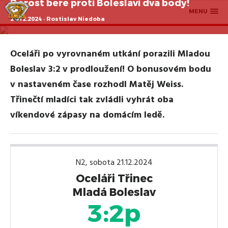
Dorost bere proti Boleslavi dva body!
MENU
21.12.2024 · Rostislav Niedoba
Oceláři po vyrovnaném utkání porazili Mladou
Boleslav 3:2 v prodloužení! O bonusovém bodu
v nastaveném čase rozhodl Matěj Weiss.
Třinečtí mladíci tak zvládli vyhrát oba
víkendové zápasy na domácím ledě.
N2, sobota 21.12.2024
Oceláři Třinec
Mladá Boleslav
3:2p