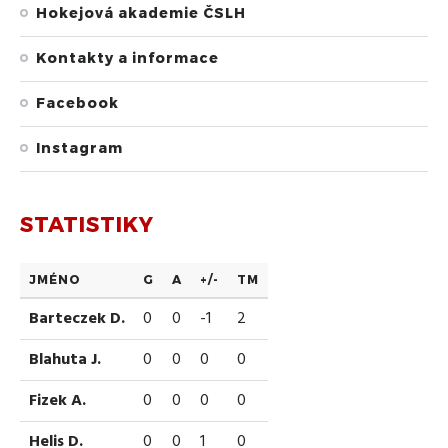
Hokejová akademie ČSLH
Kontakty a informace
Facebook
Instagram
STATISTIKY
JMÉNO
G
A
+/-
TM
Barteczek D.
0
0
-1
2
Blahuta J.
0
0
0
0
Fizek A.
0
0
0
0
Helis D.
0
0
1
0