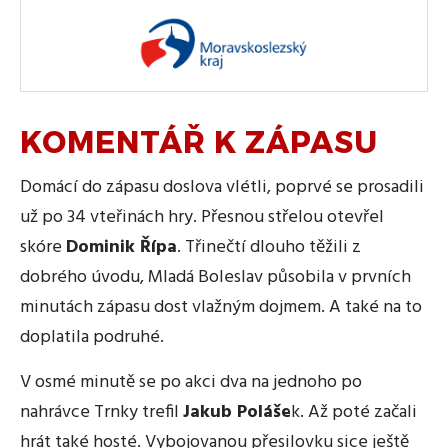
KOMENTÁŘ K ZÁPASU
Domácí do zápasu doslova vlétli, poprvé se prosadili
už po 34 vteřinách hry. Přesnou střelou otevřel
skóre
Dominik Řípa
. Třinečtí dlouho těžili z
dobrého úvodu, Mladá Boleslav působila v prvních
minutách zápasu dost vlažným dojmem. A také na to
doplatila podruhé.
V osmé minutě se po akci dva na jednoho po
nahrávce Trnky trefil
Jakub Poláše
k. Až poté začali
hrát také hosté. Vybojovanou přesilovku sice ještě