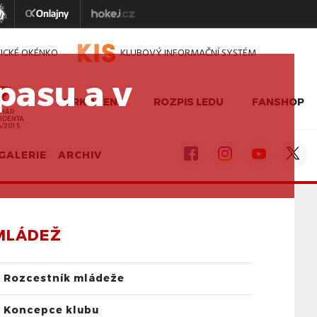
TICKÉ OKÉNKO
KLUBOVÝ INFORMAČNÍ SYSTÉM
pasu a v
WERK ARENA
ROZPIS LEDU
FANSHOP
HÁR
IDENTA
4/2015
GALERIE
ARCHIV
MLÁDEŽ
Rozcestník mládeže
Koncepce klubu