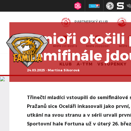
PARTNERSKÝ KLUB
Junioři otočil
MISTR 2010/2011
MISTR 2018/2019
MISTR 2020/2021
MISTR 2
semifinále jdo
KLUB
A-TÝM
VSTUPENKY
24.03.2025 · Martina Sikorová
Třinečtí mladíci vstoupili do semifinálové 
Pražanů sice Oceláři inkasovali jako první,
utkání na svou stranu a v sérii urvali prvn
Sportovní hale Fortuna už v úterý 26. břez