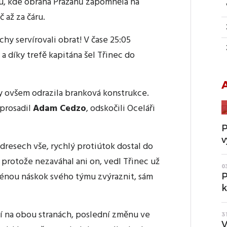
u, kde obrana Pražanů zapomněla na
 až za čáru.
hy servírovali obrat! V čase 25:05
a díky trefě kapitána šel Třinec do
ky ovšem odrazila branková konstrukce.
 prosadil
Adam Cedzo
, odskočili Oceláři
P
v
 dresech vše, rychlý protiútok dostal do
 protože nezaváhal ani on, vedl Třinec už
0
irénou náskok svého týmu zvýraznit, sám
P
k
í na obou stranách, poslední změnu ve
3
V