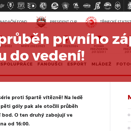
NADAČNÍ FOND
PRESIDENT CUP
TŘINECKÉ STATIS
i průběh prvního zá
021/2022
MISTR 2022/2023
MISTR 2023/2024
POHÁR
PO
u do vedení!
PREZIDENTA
PREZ
2010/2011
201
SPOLUPRÁCE
FANOUŠCI
ESPORT
MLÁDEŽ
FOTO
série proti Spartě vítězně! Na ledě
 pěti góly pak ale otočili průběh
í bod. O ten druhý zabojují ve
na od 16:00.