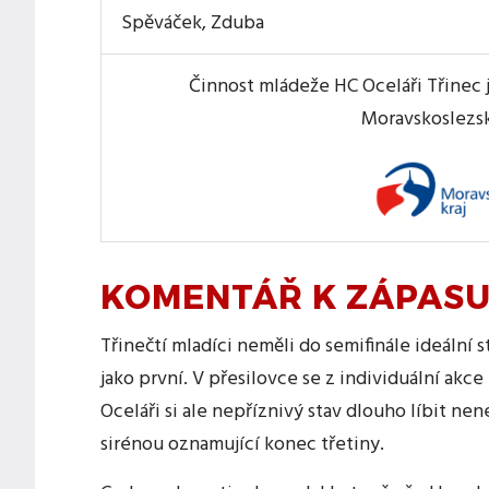
Spěváček, Zduba
Činnost mládeže HC Oceláři Třinec 
Moravskoslezsk
KOMENTÁŘ K ZÁPAS
Třinečtí mladíci neměli do semifinále ideální s
jako první. V přesilovce se z individuální akce
Oceláři si ale nepříznivý stav dlouho líbit nen
sirénou oznamující konec třetiny.