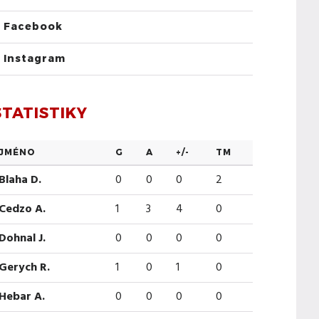
Facebook
Instagram
STATISTIKY
JMÉNO
G
A
+/-
TM
Blaha D.
0
0
0
2
Cedzo A.
1
3
4
0
Dohnal J.
0
0
0
0
Gerych R.
1
0
1
0
Hebar A.
0
0
0
0