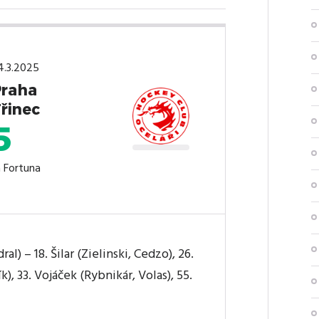
24.3.2025
Praha
Třinec
5
a Fortuna
al) – 18. Šilar (Zielinski, Cedzo), 26.
k), 33. Vojáček (Rybnikár, Volas), 55.