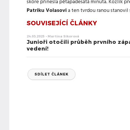
skóre přinesla pětapadesátá minuta. Kozlík p
Patriku Volasovi
a ten tvrdou ranou stanovil 
SOUVISEJÍCÍ ČLÁNKY
24.03.2025 • Martina Sikorová
Junioři otočili průběh prvního záp
vedení!
SDÍLET ČLÁNEK