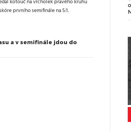
ředal kotouč na vrcholek pravého kruhu
o
skóre prvního semifinále na 5:1.
N
asu a v semifinále jdou do