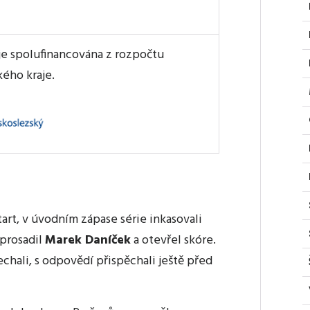
je spolufinancována z rozpočtu
ého kraje.
U
tart, v úvodním zápase série inkasovali
 prosadil
Marek Daníček
a otevřel skóre.
echali, s odpovědí přispěchali ještě před