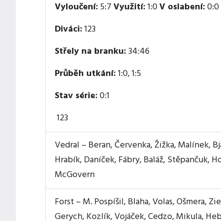
Vyloučení:
5:7
Využití:
1:0
V oslabení:
0:0
Diváci:
123
Střely na branku:
34:46
Průběh utkání:
1:0, 1:5
Stav série:
0:1
123
Vedral – Beran, Červenka, Žižka, Malínek, Bj
Hrabík, Daníček, Fábry, Baláž, Stěpančuk, H
McGovern
Forst – M. Pospíšil, Blaha, Volas, Ošmera, Zie
Gerych, Kozlík, Vojáček, Cedzo, Mikula, Heb