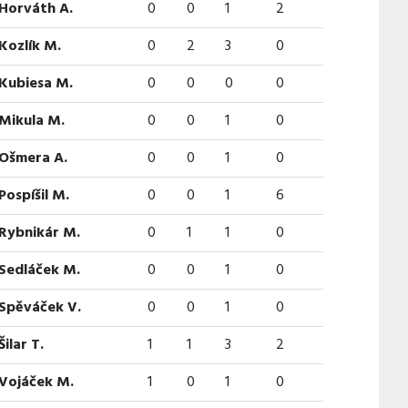
Horváth A.
0
0
1
2
Kozlík M.
0
2
3
0
Kubiesa M.
0
0
0
0
Mikula M.
0
0
1
0
Ošmera A.
0
0
1
0
Pospíšil M.
0
0
1
6
Rybnikár M.
0
1
1
0
Sedláček M.
0
0
1
0
Spěváček V.
0
0
1
0
Šilar T.
1
1
3
2
Vojáček M.
1
0
1
0