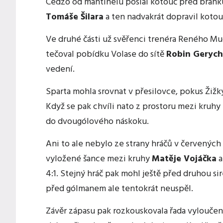
Cedzo od mantinelu poslal kotouč před brank
Tomáše Šilara
a ten nadvakrát dopravil kotouč
Ve druhé části už svěřenci trenéra Reného Muc
tečoval pobídku Volase do sítě
Robin Gerych
vedení.
Sparta mohla srovnat v přesilovce, pokus Žiž
Když se pak chvíli nato z prostoru mezi kruhy
do dvougólového náskoku.
Ani to ale nebylo ze strany hráčů v červených
vyložené šance mezi kruhy
Matěje Vojáčka
a
4:1. Stejný hráč pak mohl ještě před druhou s
před gólmanem ale tentokrát neuspěl.
Závěr zápasu pak rozkouskovala řada vyloučen