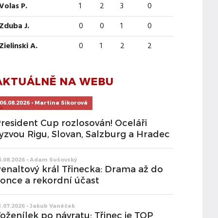
Volas P.
1
2
3
0
Zduba J.
0
0
1
0
Zielinski A.
0
1
2
2
AKTUÁLNĚ NA WEBU
06.08.2026 • Martina Sikorová
resident Cup rozlosován! Oceláři
yzvou Rigu, Slovan, Salzburg a Hradec
3.08.2026 • Adam Sušovský
enaltový král Třinecka: Drama až do
once a rekordní účast
1.07.2026 • Jakub Vaněček
oženílek po návratu: Třinec je TOP