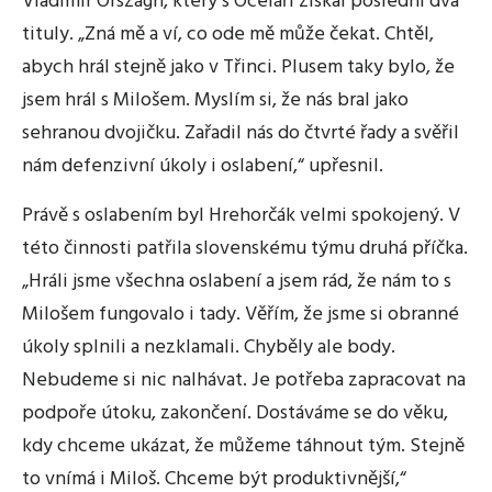
Vladimír Országh, který s Oceláři získal poslední dva
tituly. „Zná mě a ví, co ode mě může čekat. Chtěl,
abych hrál stejně jako v Třinci. Plusem taky bylo, že
jsem hrál s Milošem. Myslím si, že nás bral jako
sehranou dvojičku. Zařadil nás do čtvrté řady a svěřil
nám defenzivní úkoly i oslabení,“ upřesnil.
Právě s oslabením byl Hrehorčák velmi spokojený. V
této činnosti patřila slovenskému týmu druhá příčka.
„Hráli jsme všechna oslabení a jsem rád, že nám to s
Milošem fungovalo i tady. Věřím, že jsme si obranné
úkoly splnili a nezklamali. Chyběly ale body.
Nebudeme si nic nalhávat. Je potřeba zapracovat na
podpoře útoku, zakončení. Dostáváme se do věku,
kdy chceme ukázat, že můžeme táhnout tým. Stejně
to vnímá i Miloš. Chceme být produktivnější,“