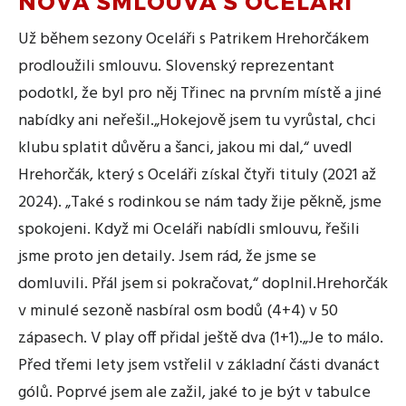
NOVÁ SMLOUVA S OCELÁŘI
Už během sezony Oceláři s Patrikem Hrehorčákem
prodloužili smlouvu. Slovenský reprezentant
podotkl, že byl pro něj Třinec na prvním místě a jiné
nabídky ani neřešil.„Hokejově jsem tu vyrůstal, chci
klubu splatit důvěru a šanci, jakou mi dal,“ uvedl
Hrehorčák, který s Oceláři získal čtyři tituly (2021 až
2024). „Také s rodinkou se nám tady žije pěkně, jsme
spokojeni. Když mi Oceláři nabídli smlouvu, řešili
jsme proto jen detaily. Jsem rád, že jsme se
domluvili. Přál jsem si pokračovat,“ doplnil.Hrehorčák
v minulé sezoně nasbíral osm bodů (4+4) v 50
zápasech. V play off přidal ještě dva (1+1).„Je to málo.
Před třemi lety jsem vstřelil v základní části dvanáct
gólů. Poprvé jsem ale zažil, jaké to je být v tabulce