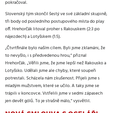
pokračoval.
Slovenský tým skončil šestý ve své základní skupině,
tři body od posledního postupového místa do play
off. Hrehorčák litoval proher s Rakouskem (2:3 po
nájezdech) a Lotyšskem (1:5).
„Čtvrtfinále bylo naším cílem. Byli jsme zklamáni, že
to nevyšlo, i s předvedenou hrou,“ přiznal
Hrehorčák. „Věřili jsme, že jsme lepší než Rakousko a
Lotyšsko. Udělali jsme ale chyby, které soupeři
potrestali. Scházela nám zkušenost. Přijeli jsme s
mladým mužstvem, které se učilo. A taky jsme se
trápili v koncovce. Vstřelili jsme v sedmi zápasech
jen devět gólů. To je strašně málo,“ vysvětlil.