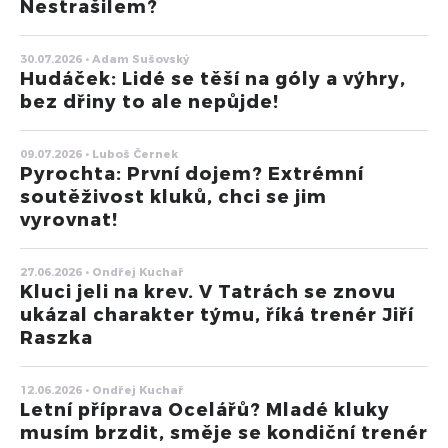
Nestrašilem?
30.07.2026 • Adam Sušovský
Hudáček: Lidé se těší na góly a výhry,
bez dřiny to ale nepůjde!
09.07.2026 • Luboš Černek
Pyrochta: První dojem? Extrémní
soutěživost kluků, chci se jim
vyrovnat!
27.06.2026 • Ondřej Kuchař
Kluci jeli na krev. V Tatrách se znovu
ukázal charakter týmu, říká trenér Jiří
Raszka
12.06.2026 • Ondřej Kuchař
Letní příprava Ocelářů? Mladé kluky
musím brzdit, směje se kondiční trenér