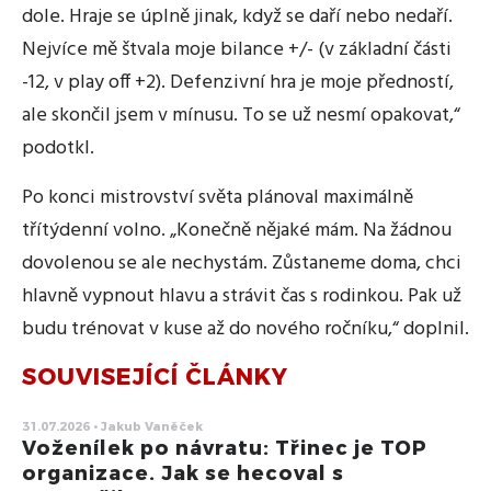
dole. Hraje se úplně jinak, když se daří nebo nedaří.
Nejvíce mě štvala moje bilance +/- (v základní části
-12, v play off +2). Defenzivní hra je moje předností,
ale skončil jsem v mínusu. To se už nesmí opakovat,“
podotkl.
Po konci mistrovství světa plánoval maximálně
třítýdenní volno. „Konečně nějaké mám. Na žádnou
dovolenou se ale nechystám. Zůstaneme doma, chci
hlavně vypnout hlavu a strávit čas s rodinkou. Pak už
budu trénovat v kuse až do nového ročníku,“ doplnil.
SOUVISEJÍCÍ ČLÁNKY
31.07.2026 • Jakub Vaněček
Voženílek po návratu: Třinec je TOP
organizace. Jak se hecoval s