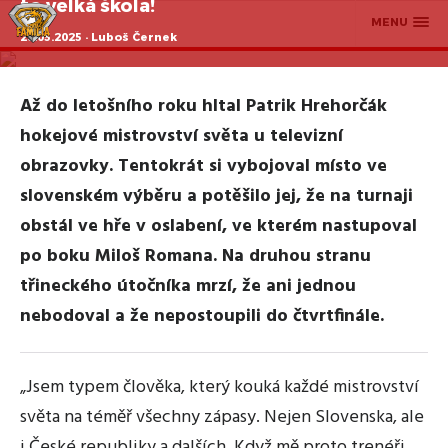
to velká škola!
MENU
28.05.2025 · Luboš Černek
Až do letošního roku hltal Patrik Hrehorčák
hokejové mistrovství světa u televizní
obrazovky. Tentokrát si vybojoval místo ve
slovenském výběru a potěšilo jej, že na turnaji
obstál ve hře v oslabení, ve kterém nastupoval
po boku Miloš Romana. Na druhou stranu
třineckého útočníka mrzí, že ani jednou
nebodoval a že nepostoupili do čtvrtfinále.
„Jsem typem člověka, který kouká každé mistrovství
světa na téměř všechny zápasy. Nejen Slovenska, ale
i České republiky a dalších. Když mě proto trenéři