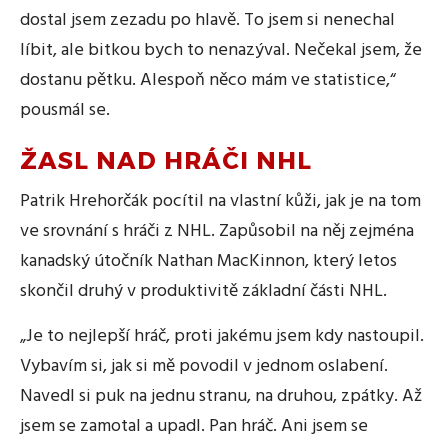
dostal jsem zezadu po hlavě. To jsem si nenechal
líbit, ale bitkou bych to nenazýval. Nečekal jsem, že
dostanu pětku. Alespoň něco mám ve statistice,“
pousmál se.
ŽASL NAD HRÁČI NHL
Patrik Hrehorčák pocítil na vlastní kůži, jak je na tom
ve srovnání s hráči z NHL. Zapůsobil na něj zejména
kanadský útočník Nathan MacKinnon, který letos
skončil druhý v produktivitě základní části NHL.
„Je to nejlepší hráč, proti jakému jsem kdy nastoupil.
Vybavím si, jak si mě povodil v jednom oslabení.
Navedl si puk na jednu stranu, na druhou, zpátky. Až
jsem se zamotal a upadl. Pan hráč. Ani jsem se