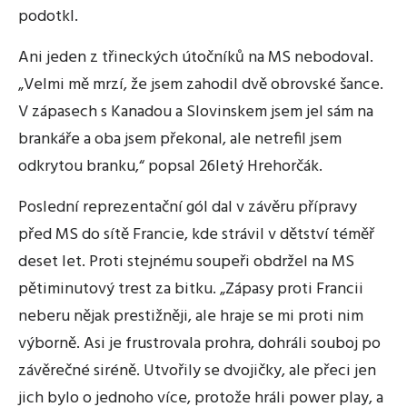
podotkl.
Ani jeden z třineckých útočníků na MS nebodoval.
„Velmi mě mrzí, že jsem zahodil dvě obrovské šance.
V zápasech s Kanadou a Slovinskem jsem jel sám na
brankáře a oba jsem překonal, ale netrefil jsem
odkrytou branku,“ popsal 26letý Hrehorčák.
Poslední reprezentační gól dal v závěru přípravy
před MS do sítě Francie, kde strávil v dětství téměř
deset let. Proti stejnému soupeři obdržel na MS
pětiminutový trest za bitku. „Zápasy proti Francii
neberu nějak prestižněji, ale hraje se mi proti nim
výborně. Asi je frustrovala prohra, dohráli souboj po
závěrečné siréně. Utvořily se dvojičky, ale přeci jen
jich bylo o jednoho více, protože hráli power play, a