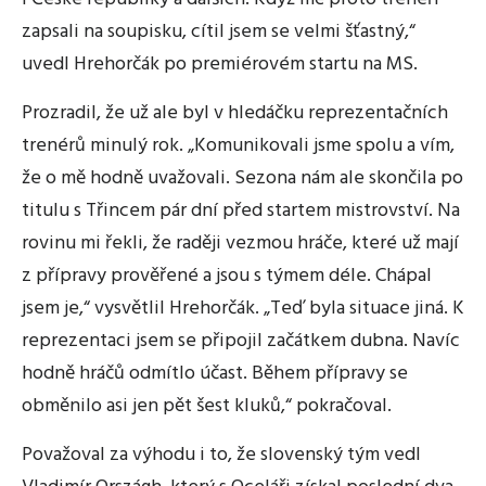
zapsali na soupisku, cítil jsem se velmi šťastný,“
uvedl Hrehorčák po premiérovém startu na MS.
Prozradil, že už ale byl v hledáčku reprezentačních
trenérů minulý rok. „Komunikovali jsme spolu a vím,
že o mě hodně uvažovali. Sezona nám ale skončila po
titulu s Třincem pár dní před startem mistrovství. Na
rovinu mi řekli, že raději vezmou hráče, které už mají
z přípravy prověřené a jsou s týmem déle. Chápal
jsem je,“ vysvětlil Hrehorčák. „Teď byla situace jiná. K
reprezentaci jsem se připojil začátkem dubna. Navíc
hodně hráčů odmítlo účast. Během přípravy se
obměnilo asi jen pět šest kluků,“ pokračoval.
Považoval za výhodu i to, že slovenský tým vedl