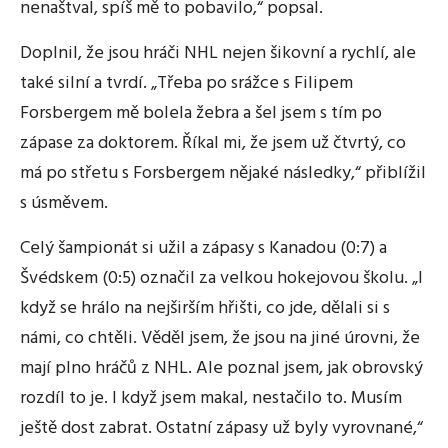
nenaštval, spíš mě to pobavilo,“ popsal.
Doplnil, že jsou hráči NHL nejen šikovní a rychlí, ale
také silní a tvrdí. „Třeba po srážce s Filipem
Forsbergem mě bolela žebra a šel jsem s tím po
zápase za doktorem. Říkal mi, že jsem už čtvrtý, co
má po střetu s Forsbergem nějaké následky,“ přiblížil
s úsměvem.
Celý šampionát si užil a zápasy s Kanadou (0:7) a
Švédskem (0:5) označil za velkou hokejovou školu. „I
když se hrálo na nejširším hřišti, co jde, dělali si s
námi, co chtěli. Věděl jsem, že jsou na jiné úrovni, že
mají plno hráčů z NHL. Ale poznal jsem, jak obrovský
rozdíl to je. I když jsem makal, nestačilo to. Musím
ještě dost zabrat. Ostatní zápasy už byly vyrovnané,“